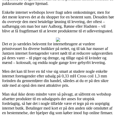
pakkeansatte drager hjemad.
Enkelte internet webshops lover fragt uden omkostninger, men for
det meste kræves det at du shopper for en bestemt sum. Desuden bør
du overveje den mest betalelige løsning til levering, der oftest –
uafhængig om man bor nær Aalborg, Rønne eller Hadsten – vil
blive at få fragtfirmaet til at levere produkterne til et udleveringssted.
Det er jo særdeles bekvemt for internetbrugere at vurdere
prisniveauet fra diverse butikker på nettet, og til tak har masser af
Jantzen internet foretagender været nødt til at reducere salgsværdien
på deres varer – til piger og drenge, og tillige også til kvinder og
mænd – kolossalt, og endda nogle gange love gebyrfri levering.
Men det kan til hver en tid vise sig smart at studere nogle enkelte
internet foretagender efter udsalg på 0,33 mH Cross coil 1,3 mm
forinden du gennemfører din handel, således at du er på den sikre
side med at opnå den mest attraktive pris.
Man skal ikke desto mindre være så påvagt, at såfremt en webshop
afsætter produkter til en udsalgspris der anses for utopisk
fordelagtig, så bør det i nogle tilfælde være et tegn på en uoprigtig
internet butik. Betalinger med kort er på den anden side omsluttet af
en bestemmelse, der hjælper dig som køber imod fup online firmaer.