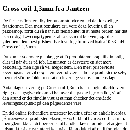
Cross coil 1,3mm fra Jantzen
De fleste e-firmaer tilbyder nu om stunder en hel del forskellige
fragtformer. Den mest populære er i vore dage levering til en
pakkeshop, fordi du så har fuld fleksibilitet til at hente ordren når det
passer dig. Leveringstypen er altså ekstremt bekvem, og oftest
ydermere den mest prisbevidste leveringsform ved køb af 0,33 mH
Cross coil 1,3 mm.
Du kunne ydermere planlægge at få produkterne bragt til din bolig
eller til når du er på job. Løsningen er desværre en sjat mere
bekostelig, men lige så vel meget nem. Den mest prisbevidste
leveringsmanér vil dog til enhver tid være at hente produkterne selv,
men det står og falder med at du lever lige ved e-handlens lager.
Antal dages levering på Cross coil 1,3mm kan i nogle tilfælde være
rigtig udslagsgivende om vi behøver din pakke lige om lidt, så af
den grund er det rimelig vigtigt at man checker det anslåede
leveringstidspunkt på den pågældende vare.
En del online forhandlere præsterer levering efter en enkelt hverdag
på massevis af produkter, eksempelvis 0,33 mH Cross coil 1,3 mm,
men glem ikke at det beroer på at handlen laves forinden et angivent
tidspunkt, så de garanteret kan nå at få produktet afsendt forinden de