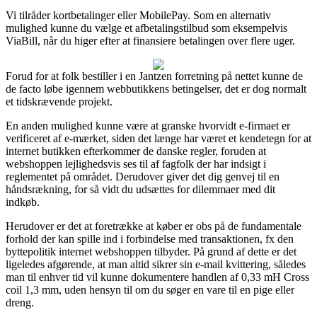
Vi tilråder kortbetalinger eller MobilePay. Som en alternativ
mulighed kunne du vælge et afbetalingstilbud som eksempelvis
ViaBill, når du higer efter at finansiere betalingen over flere uger.
Forud for at folk bestiller i en Jantzen forretning på nettet kunne de
de facto løbe igennem webbutikkens betingelser, det er dog normalt
et tidskrævende projekt.
En anden mulighed kunne være at granske hvorvidt e-firmaet er
verificeret af e-mærket, siden det længe har været et kendetegn for at
internet butikken efterkommer de danske regler, foruden at
webshoppen lejlighedsvis ses til af fagfolk der har indsigt i
reglementet på området. Derudover giver det dig genvej til en
håndsrækning, for så vidt du udsættes for dilemmaer med dit
indkøb.
Herudover er det at foretrække at køber er obs på de fundamentale
forhold der kan spille ind i forbindelse med transaktionen, fx den
byttepolitik internet webshoppen tilbyder. På grund af dette er det
ligeledes afgørende, at man altid sikrer sin e-mail kvittering, således
man til enhver tid vil kunne dokumentere handlen af 0,33 mH Cross
coil 1,3 mm, uden hensyn til om du søger en vare til en pige eller
dreng.