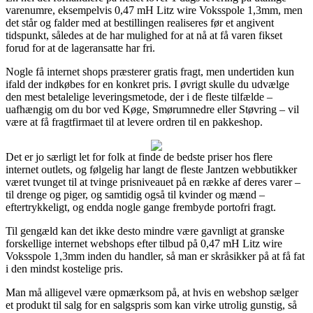
varenumre, eksempelvis 0,47 mH Litz wire Voksspole 1,3mm, men
det står og falder med at bestillingen realiseres før et angivent
tidspunkt, således at de har mulighed for at nå at få varen fikset
forud for at de lageransatte har fri.
Nogle få internet shops præsterer gratis fragt, men undertiden kun
ifald der indkøbes for en konkret pris. I øvrigt skulle du udvælge
den mest betalelige leveringsmetode, der i de fleste tilfælde –
uafhængig om du bor ved Køge, Smørumnedre eller Støvring – vil
være at få fragtfirmaet til at levere ordren til en pakkeshop.
Det er jo særligt let for folk at finde de bedste priser hos flere
internet outlets, og følgelig har langt de fleste Jantzen webbutikker
været tvunget til at tvinge prisniveauet på en række af deres varer –
til drenge og piger, og samtidig også til kvinder og mænd –
eftertrykkeligt, og endda nogle gange frembyde portofri fragt.
Til gengæld kan det ikke desto mindre være gavnligt at granske
forskellige internet webshops efter tilbud på 0,47 mH Litz wire
Voksspole 1,3mm inden du handler, så man er skråsikker på at få fat
i den mindst kostelige pris.
Man må alligevel være opmærksom på, at hvis en webshop sælger
et produkt til salg for en salgspris som kan virke utrolig gunstig, så