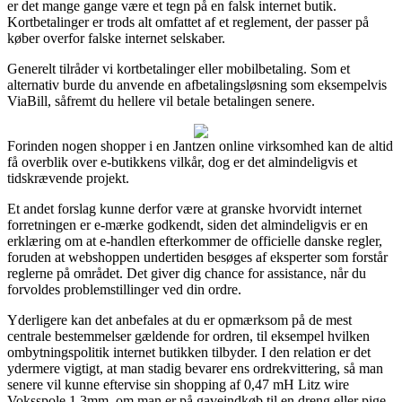
er det mange gange være et tegn på en falsk internet butik.
Kortbetalinger er trods alt omfattet af et reglement, der passer på
køber overfor falske internet selskaber.
Generelt tilråder vi kortbetalinger eller mobilbetaling. Som et
alternativ burde du anvende en afbetalingsløsning som eksempelvis
ViaBill, såfremt du hellere vil betale betalingen senere.
Forinden nogen shopper i en Jantzen online virksomhed kan de altid
få overblik over e-butikkens vilkår, dog er det almindeligvis et
tidskrævende projekt.
Et andet forslag kunne derfor være at granske hvorvidt internet
forretningen er e-mærke godkendt, siden det almindeligvis er en
erklæring om at e-handlen efterkommer de officielle danske regler,
foruden at webshoppen undertiden besøges af eksperter som forstår
reglerne på området. Det giver dig chance for assistance, når du
forvoldes problemstillinger ved din ordre.
Yderligere kan det anbefales at du er opmærksom på de mest
centrale bestemmelser gældende for ordren, til eksempel hvilken
ombytningspolitik internet butikken tilbyder. I den relation er det
ydermere vigtigt, at man stadig bevarer ens ordrekvittering, så man
senere vil kunne eftervise sin shopping af 0,47 mH Litz wire
Voksspole 1,3mm, om man er på gaveindkøb til en dreng eller pige.