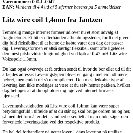
Varenummer:
000-L-0047
EAN:
Vurderet til 4.4 ud af 5 stjerner baseret på 5 anmeldelser
Litz wire coil 1,4mm fra Jantzen
Temmelig mange internet firmaer udlover nu et stort udvalg af
fragtmetoder. Et hit er efterhånden afhentningssteder, fordi det giver
dig fuld fleksibilitet til at hente de købte varer den dag der passer
dig. Leveringsformen er altså særligt fleksibel, samt ofte ligeledes
den mest prisbevidste fragtmulighed ved køb af 0,47 mH Litz wire
Voksspole 1,3mm.
Du kan også overveje at få ordren sendt til hvor du bor eller ud til dit
arbejdes adresse. Leveringstypen bliver en gang i mellem lidt mere
pebret, men endda ret så ukompliceret. Den mest letkøbte type af
levering kan ikke modsiges at være at du selv henter pakken, hvilket
dog betinges af at du opholder dig lige ved internet firmaets
hjemsted.
Leveringshastigheden på Litz wire coil 1,4mm kan være super
betydningsfuld i tilfælde af at du står og skal bruge ordren nu og her,
så med det formål er det i sandhed essentielt at man undersøger den
forventede leveringsdato ved det respektive produkt.
En hel del forhandlere på nettet lover 1 dags levering på utallige