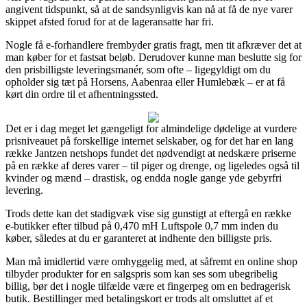
angivent tidspunkt, så at de sandsynligvis kan nå at få de nye varer
skippet afsted forud for at de lageransatte har fri.
Nogle få e-forhandlere frembyder gratis fragt, men tit afkræver det at
man køber for et fastsat beløb. Derudover kunne man beslutte sig for
den prisbilligste leveringsmanér, som ofte – ligegyldigt om du
opholder sig tæt på Horsens, Aabenraa eller Humlebæk – er at få
kørt din ordre til et afhentningssted.
Det er i dag meget let gængeligt for almindelige dødelige at vurdere
prisniveauet på forskellige internet selskaber, og for det har en lang
række Jantzen netshops fundet det nødvendigt at nedskære priserne
på en række af deres varer – til piger og drenge, og ligeledes også til
kvinder og mænd – drastisk, og endda nogle gange yde gebyrfri
levering.
Trods dette kan det stadigvæk vise sig gunstigt at eftergå en række
e-butikker efter tilbud på 0,470 mH Luftspole 0,7 mm inden du
køber, således at du er garanteret at indhente den billigste pris.
Man må imidlertid være omhyggelig med, at såfremt en online shop
tilbyder produkter for en salgspris som kan ses som ubegribelig
billig, bør det i nogle tilfælde være et fingerpeg om en bedragerisk
butik. Bestillinger med betalingskort er trods alt omsluttet af et