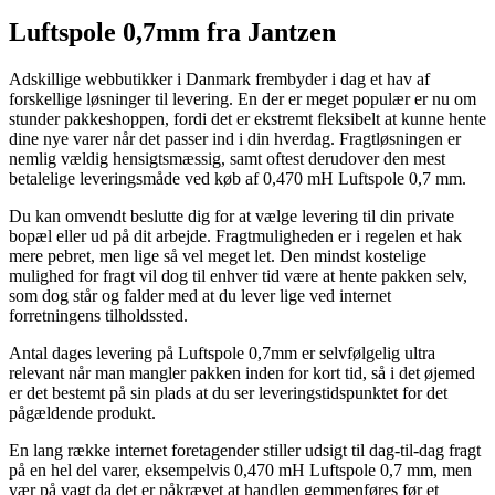
Luftspole 0,7mm fra Jantzen
Adskillige webbutikker i Danmark frembyder i dag et hav af
forskellige løsninger til levering. En der er meget populær er nu om
stunder pakkeshoppen, fordi det er ekstremt fleksibelt at kunne hente
dine nye varer når det passer ind i din hverdag. Fragtløsningen er
nemlig vældig hensigtsmæssig, samt oftest derudover den mest
betalelige leveringsmåde ved køb af 0,470 mH Luftspole 0,7 mm.
Du kan omvendt beslutte dig for at vælge levering til din private
bopæl eller ud på dit arbejde. Fragtmuligheden er i regelen et hak
mere pebret, men lige så vel meget let. Den mindst kostelige
mulighed for fragt vil dog til enhver tid være at hente pakken selv,
som dog står og falder med at du lever lige ved internet
forretningens tilholdssted.
Antal dages levering på Luftspole 0,7mm er selvfølgelig ultra
relevant når man mangler pakken inden for kort tid, så i det øjemed
er det bestemt på sin plads at du ser leveringstidspunktet for det
pågældende produkt.
En lang række internet foretagender stiller udsigt til dag-til-dag fragt
på en hel del varer, eksempelvis 0,470 mH Luftspole 0,7 mm, men
vær på vagt da det er påkrævet at handlen gemmenføres før et