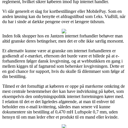
reglement, hvilket sikrer køberen imod fup internet handler.
Vi slår generelt et slag for kortbestillinger eller MobilePay. Som en
anden løsning kan du benytte et afdragstilbud som f.eks. ViaBill, når
du har i sinde at dække pengene over et længere tidsrum.
Inden folk shopper hos en Jantzen internet forhandler behøver man
altid granske deres betingelser, men det er ofte ikke særlig morsomt.
Et alternativ kunne være at granske om internet forhandleren er
godkendt af e-mærket, eftersom det burde være et billede på at e-
forhandleren følger dansk lovgivning, og at webbutikken en gang i
mellem kigges til af fagmænd som behersker lovgivningen. Dette er
en god chance for support, hvis du skulle få dilemmaer som følge af
din bestilling.
Tilmed er det fornuftigt at køberen er oppe på mærkerne omkring de
mest centrale bestemmelser der kan have indvirkning på købet, som
eksempelvis den ombytningspolitik internet forretningen kører med.
I relation til det er det ligeledes afgørende, at man til enhver tid
beholder ens e-mail kvittering, således man senere vil kunne
dokumentere sin bestilling af 0,470 mH Luftspole 0,7 mm, uden
hensyn til om man leder efter et produkt til en mand eller kvinde.