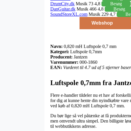
DrumCity.dk
Musik 73 4,8
Besøg
DanGuitar.dk
Musik 466 4,8
Besøg
SoundStoreXL.com
Musik 229 4,7
Be
Webshop
Navn:
0,820 mH Luftspole 0,7 mm
Kategori:
Luftspole 0,7mm
Producent:
Jantzen
Varenummer:
000-1860
EAN:
Vurderet til 4.7 ud af 5 stjerner bas
Luftspole 0,7mm fra Jantz
Flere e-handler tildeler nu et hav af forskell
for dig at kunne hente din nyindkøbte vare n
ved køb af 0,820 mH Luftspole 0,7 mm.
Du bør lige så vel påtænke at få produkterne
men omvendt ultra simpel. Den billigste løs
til webbutikkens adresse.