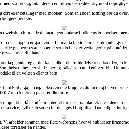
r med kort er dog inkluderet i en orden, der redder dig imod uoprigtige f
ngskort eller betalinger med mobilen. Som en anden løsning bør du overv
en længere periode.
net webshop burde de de facto gennemlæse butikkens betingelser, men de
 om netshoppen er godkendt af e-mærket, eftersom det almindeligvis er 
oppen ofte gennemses af eksperter som behersker vedtægterne på området
processen med din handel.
rundlæggende regler der kan spille ind i forbindelse med handlen, f.eks.
som helst opbevarer sin kvittering, således man til enhver tid vil kun
odukt til en voksen eller et barn.
ger til at kortlægge mange eksisterende brugeres domme og herved er det 
e 0,7 mm inden du placerer din ordre.
sninger til at få en idé om internet firmaets popularitet. Desuden er de
s service, hvilket desuden burde tages i brug til at danne dig et indtryk
r. Vi arbejder sammen med flere webshops hvor vi publicerer firmaerne
idere foretager en handel.