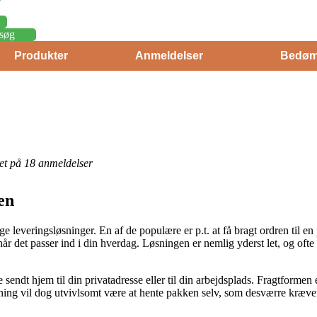
søg
Produkter
Anmeldelser
Bedøm
eret på 18 anmeldelser
en
ige leveringsløsninger. En af de populære er p.t. at få bragt ordren til e
år det passer ind i din hverdag. Løsningen er nemlig yderst let, og oft
 sendt hjem til din privatadresse eller til din arbejdsplads. Fragtformen
ning vil dog utvivlsomt være at hente pakken selv, som desværre kræver