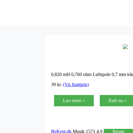
0,820 mH 0,760 ohm Luftspole 0,7 mm tr
39 kr.
(Vis fragtpris)
Læs mere »
Køb nu »
BeKent.dk
Musik 1571 4,9
Besøg