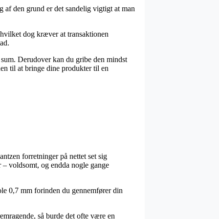
 af den grund er det sandelig vigtigt at man
 hvilket dog kræver at transaktionen
mad.
is sum. Derudover kan du gribe den mindst
n til at bringe dine produkter til en
ntzen forretninger på nettet set sig
er – voldsomt, og endda nogle gange
spole 0,7 mm forinden du gennemfører din
 fremragende, så burde det ofte være en