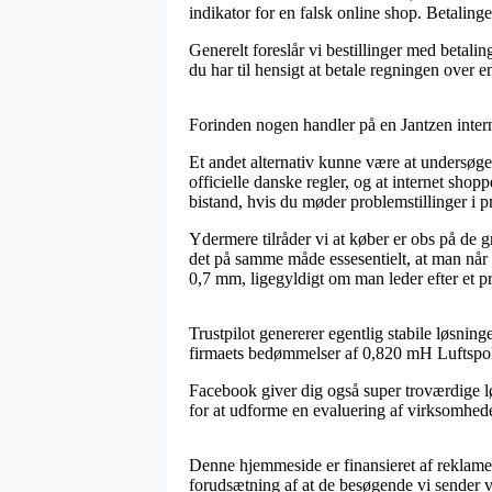
indikator for en falsk online shop. Betalinge
Generelt foreslår vi bestillinger med betali
du har til hensigt at betale regningen over 
Forinden nogen handler på en Jantzen inter
Et andet alternativ kunne være at undersøge
officielle danske regler, og at internet sh
bistand, hvis du møder problemstillinger i 
Ydermere tilråder vi at køber er obs på de g
det på samme måde essesentielt, at man når 
0,7 mm, ligegyldigt om man leder efter et pr
Trustpilot genererer egentlig stabile løsnin
firmaets bedømmelser af 0,820 mH Luftspol
Facebook giver dig også super troværdige lø
for at udforme en evaluering af virksomheden
Denne hjemmeside er finansieret af reklame
forudsætning af at de besøgende vi sender v