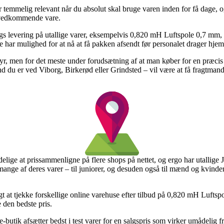
temmelig relevant når du absolut skal bruge varen inden for få dage, og
n vedkommende vare.
dags levering på utallige varer, eksempelvis 0,820 mH Luftspole 0,7 mm,
 de har mulighed for at nå at få pakken afsendt før personalet drager hje
ebyr, men for det meste under forudsætning af at man køber for en præc
nd du er ved Viborg, Birkerød eller Grindsted – vil være at få fragtmande
elige at prissammenligne på flere shops på nettet, og ergo har utallige Ja
mange af deres varer – til juniorer, og desuden også til mænd og kvind
tigt at tjekke forskellige online varehuse efter tilbud på 0,820 mH Luft
 den bedste pris.
 e-butik afsætter bedst i test varer for en salgspris som virker umådelig