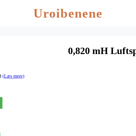
Uroibenene
0,820 mH Lufts
åd
(Læs mere)