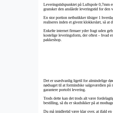
Leveringstidspunktet på Luftspole 0,7mm er 
gransker den anslåede leveringstid for de
En stor portion netbutikker tilsiger 1 hver
realiseres inden et givent klokkeslæt, så at
Enkelte internet firmaer yder fragt uden g
kostelige leveringsform, der oftest – hvad e
pakkeshop.
Det er usædvanlig ligetil for almindelige død
nødsaget til at formindske salgsværdien på 
garantere portofri levering.
Trods dette kan det trods alt være fordelag
bestilling, så du er skudsikker på at modtage
Du må imidlertid være klar over, at ifald en