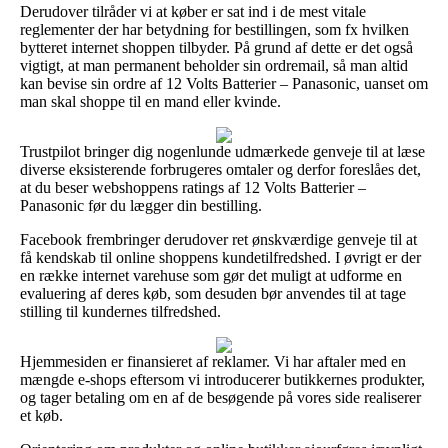
Derudover tilråder vi at køber er sat ind i de mest vitale
reglementer der har betydning for bestillingen, som fx hvilken
bytteret internet shoppen tilbyder. På grund af dette er det også
vigtigt, at man permanent beholder sin ordremail, så man altid
kan bevise sin ordre af 12 Volts Batterier – Panasonic, uanset om
man skal shoppe til en mand eller kvinde.
Trustpilot bringer dig nogenlunde udmærkede genveje til at læse
diverse eksisterende forbrugeres omtaler og derfor foreslåes det,
at du beser webshoppens ratings af 12 Volts Batterier –
Panasonic før du lægger din bestilling.
Facebook frembringer derudover ret ønskværdige genveje til at
få kendskab til online shoppens kundetilfredshed. I øvrigt er der
en række internet varehuse som gør det muligt at udforme en
evaluering af deres køb, som desuden bør anvendes til at tage
stilling til kundernes tilfredshed.
Hjemmesiden er finansieret af reklamer. Vi har aftaler med en
mængde e-shops eftersom vi introducerer butikkernes produkter,
og tager betaling om en af de besøgende på vores side realiserer
et køb.