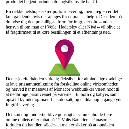
produktet betjent forinden de logistikansatte har fri.
En række netshops sikrer portofri levering, men i reglen er det
kun gældende hvis der aftages for et præcist beløb. Desuden må
du udse dig den prisbilligste form for fragt, der ofte – uden
hensyn til om man er i Vejle, Haderslev eller Nivå – vil blive at
få fragtfirmaet til at køre bestillingen til et afhentningssted.
Det er jo efterhånden virkelig fleksibelt for almindelige dødelige
at lave prissammenligning fra forskellige online virksomheder,
og herved har massevis af Monacor webbutikker været nødt til
at nedbringe prisniveauet på varerne – til børn og babyer, samt
også til kvinder og mænd – kolossalt, og endda nogle gange yde
fragtfri levering.
Det kan dog imidlertid blive gunstigt at sammenholde flere
online outlets efter rabat på 12 Volts Batterier – Panasonic
forinden du handler, således at man er sikker på at opnå den