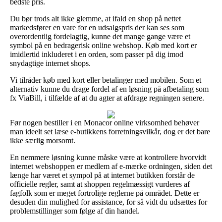
bedste pris.
Du bør trods alt ikke glemme, at ifald en shop på nettet
markedsfører en vare for en udsalgspris der kan ses som
overordentlig fordelagtig, kunne det mange gange være et
symbol på en bedragerisk online webshop. Køb med kort er
imidlertid inkluderet i en orden, som passer på dig imod
snydagtige internet shops.
Vi tilråder køb med kort eller betalinger med mobilen. Som et
alternativ kunne du drage fordel af en løsning på afbetaling som
fx ViaBill, i tilfælde af at du agter at afdrage regningen senere.
Før nogen bestiller i en Monacor online virksomhed behøver
man ideelt set læse e-butikkens forretningsvilkår, dog er det bare
ikke særlig morsomt.
En nemmere løsning kunne måske være at kontrollere hvorvidt
internet webshoppen er medlem af e-mærke ordningen, siden det
længe har været et sympol på at internet butikken forstår de
officielle regler, samt at shoppen regelmæssigt vurderes af
fagfolk som er meget fortrolige reglerne på området. Dette er
desuden din mulighed for assistance, for så vidt du udsættes for
problemstillinger som følge af din handel.