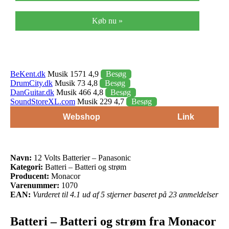
Køb nu »
BeKent.dk
Musik 1571 4,9
Besøg
DrumCity.dk
Musik 73 4,8
Besøg
DanGuitar.dk
Musik 466 4,8
Besøg
SoundStoreXL.com
Musik 229 4,7
Besøg
Webshop
Link
Navn:
12 Volts Batterier – Panasonic
Kategori:
Batteri – Batteri og strøm
Producent:
Monacor
Varenummer:
1070
EAN:
Vurderet til 4.1 ud af 5 stjerner baseret på 23 anmeldelser
Batteri – Batteri og strøm fra Monacor