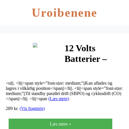
Uroibenene
12 Volts
Batterier –
Panasonic
<ul||. <li||<span style=”font-size: medium;”||Kan aflades og
lagres i vilkårlig position</span||</li||. <li||<span style=”font-size:
medium;”||Til standby parallel drift (SBPO) og cyklusdrift (CO)
</span||</li||. <li||<span
(Læs mere)
289 kr.
(Vis fragtpris)
Læs mere »