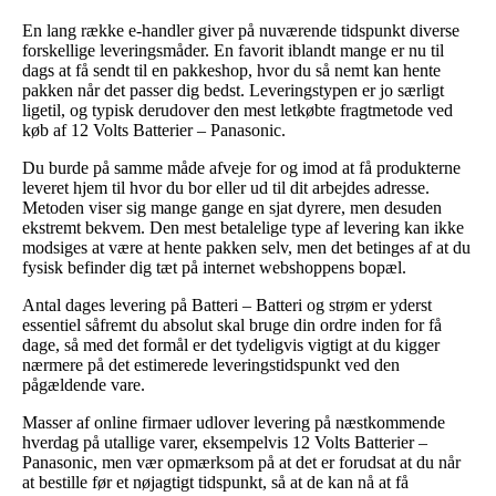
En lang række e-handler giver på nuværende tidspunkt diverse
forskellige leveringsmåder. En favorit iblandt mange er nu til
dags at få sendt til en pakkeshop, hvor du så nemt kan hente
pakken når det passer dig bedst. Leveringstypen er jo særligt
ligetil, og typisk derudover den mest letkøbte fragtmetode ved
køb af 12 Volts Batterier – Panasonic.
Du burde på samme måde afveje for og imod at få produkterne
leveret hjem til hvor du bor eller ud til dit arbejdes adresse.
Metoden viser sig mange gange en sjat dyrere, men desuden
ekstremt bekvem. Den mest betalelige type af levering kan ikke
modsiges at være at hente pakken selv, men det betinges af at du
fysisk befinder dig tæt på internet webshoppens bopæl.
Antal dages levering på Batteri – Batteri og strøm er yderst
essentiel såfremt du absolut skal bruge din ordre inden for få
dage, så med det formål er det tydeligvis vigtigt at du kigger
nærmere på det estimerede leveringstidspunkt ved den
pågældende vare.
Masser af online firmaer udlover levering på næstkommende
hverdag på utallige varer, eksempelvis 12 Volts Batterier –
Panasonic, men vær opmærksom på at det er forudsat at du når
at bestille før et nøjagtigt tidspunkt, så at de kan nå at få