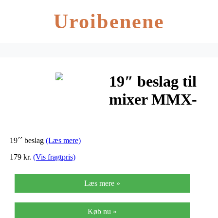
Uroibenene
19″ beslag til
mixer MMX-
22UFX –
MMX-
19´´ beslag
(Læs mere)
22UFXRM
179 kr.
(Vis fragtpris)
Læs mere »
Køb nu »