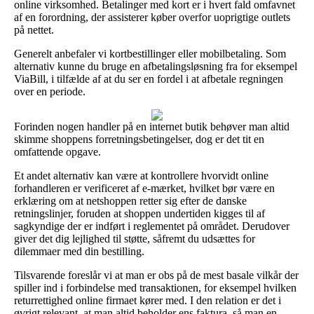
online virksomhed. Betalinger med kort er i hvert fald omfavnet
af en forordning, der assisterer køber overfor uoprigtige outlets
på nettet.
Generelt anbefaler vi kortbestillinger eller mobilbetaling. Som
alternativ kunne du bruge en afbetalingsløsning fra for eksempel
ViaBill, i tilfælde af at du ser en fordel i at afbetale regningen
over en periode.
Forinden nogen handler på en internet butik behøver man altid
skimme shoppens forretningsbetingelser, dog er det tit en
omfattende opgave.
Et andet alternativ kan være at kontrollere hvorvidt online
forhandleren er verificeret af e-mærket, hvilket bør være en
erklæring om at netshoppen retter sig efter de danske
retningslinjer, foruden at shoppen undertiden kigges til af
sagkyndige der er indført i reglementet på området. Derudover
giver det dig lejlighed til støtte, såfremt du udsættes for
dilemmaer med din bestilling.
Tilsvarende foreslår vi at man er obs på de mest basale vilkår der
spiller ind i forbindelse med transaktionen, for eksempel hvilken
returrettighed online firmaet kører med. I den relation er det i
øvrigt relevant, at man altid beholder ens faktura, så man en