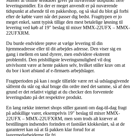
Masser af online selskaber giver på nuværende tidspunkt flere
leveringsmidler. En der er meget anvendt er på nuværende
tidspunkt at afsende til en pakkeshop, og så skal du blot gå forbi
efter de købte varer når det passer dig bedst. Fragttypen er jo
meget enkel, samt typisk tillige den mest betalelige løsning til
levering ved køb af 19″ beslag til mixer MMX-22UFX – MMX-
22UFXRM.
Du burde endvidere prøve at vælge levering til din
hjemmeadresse eller til dit arbejdes adresse. Den viser sig en
gang i mellem en tand dyrere, men endvidere ekstremt
problemfri. Den prisbilligste leveringsmulighed vil dog
utvivlsomt være at hente pakken selv, hvilket stiller krav om at
du bor i kort afstand af e-firmaets arbejdslager.
Fragtperioden på kan i nogle tilfælde være ret så udslagsgivende
såfremt du står og skal bruge din ordre med det samme, så af den
grund er det relativt vigtigt at du checker den forventede
leveringsdato på det respektive produkt.
En lang række internet shops stiller garanti om dag-til-dag fragt
på adskillige varer, eksempelvis 19″ beslag til mixer MMX-
22UFX – MMX-22UFXRM, men som trods alt kræver at
bestillingen indsendes forinden et fastslået klokkeslæt, så at de
garanteret kan nå at få pakken klar forud for at
lagermedarbejderne får fri.