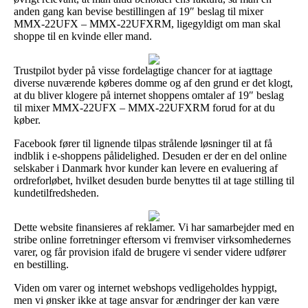
anden gang kan bevise bestillingen af 19″ beslag til mixer
MMX-22UFX – MMX-22UFXRM, ligegyldigt om man skal
shoppe til en kvinde eller mand.
Trustpilot byder på visse fordelagtige chancer for at iagttage
diverse nuværende køberes domme og af den grund er det klogt,
at du bliver klogere på internet shoppens omtaler af 19″ beslag
til mixer MMX-22UFX – MMX-22UFXRM forud for at du
køber.
Facebook fører til lignende tilpas strålende løsninger til at få
indblik i e-shoppens pålidelighed. Desuden er der en del online
selskaber i Danmark hvor kunder kan levere en evaluering af
ordreforløbet, hvilket desuden burde benyttes til at tage stilling til
kundetilfredsheden.
Dette website finansieres af reklamer. Vi har samarbejder med en
stribe online forretninger eftersom vi fremviser virksomhedernes
varer, og får provision ifald de brugere vi sender videre udfører
en bestilling.
Viden om varer og internet webshops vedligeholdes hyppigt,
men vi ønsker ikke at tage ansvar for ændringer der kan være