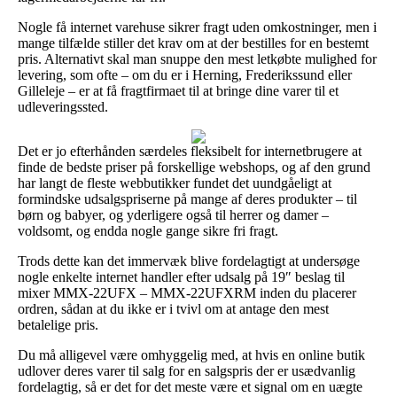
Nogle få internet varehuse sikrer fragt uden omkostninger, men i
mange tilfælde stiller det krav om at der bestilles for en bestemt
pris. Alternativt skal man snuppe den mest letkøbte mulighed for
levering, som ofte – om du er i Herning, Frederikssund eller
Gilleleje – er at få fragtfirmaet til at bringe dine varer til et
udleveringssted.
Det er jo efterhånden særdeles fleksibelt for internetbrugere at
finde de bedste priser på forskellige webshops, og af den grund
har langt de fleste webbutikker fundet det uundgåeligt at
formindske udsalgspriserne på mange af deres produkter – til
børn og babyer, og yderligere også til herrer og damer –
voldsomt, og endda nogle gange sikre fri fragt.
Trods dette kan det immervæk blive fordelagtigt at undersøge
nogle enkelte internet handler efter udsalg på 19″ beslag til
mixer MMX-22UFX – MMX-22UFXRM inden du placerer
ordren, sådan at du ikke er i tvivl om at antage den mest
betalelige pris.
Du må alligevel være omhyggelig med, at hvis en online butik
udlover deres varer til salg for en salgspris der er usædvanlig
fordelagtig, så er det for det meste være et signal om en uægte