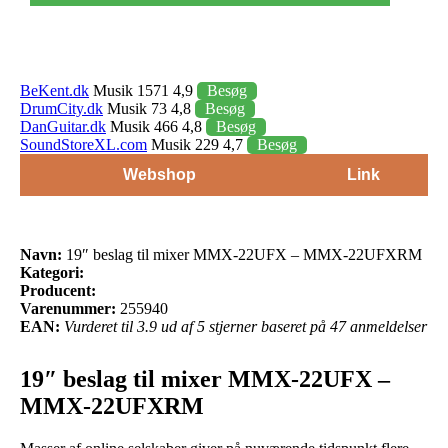
BeKent.dk
Musik 1571 4,9
Besøg
DrumCity.dk
Musik 73 4,8
Besøg
DanGuitar.dk
Musik 466 4,8
Besøg
SoundStoreXL.com
Musik 229 4,7
Besøg
Webshop
Link
Navn:
19″ beslag til mixer MMX-22UFX – MMX-22UFXRM
Kategori:
Producent:
Varenummer:
255940
EAN:
Vurderet til 3.9 ud af 5 stjerner baseret på 47 anmeldelser
19″ beslag til mixer MMX-22UFX –
MMX-22UFXRM