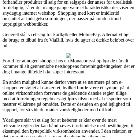
forhandler produkter til salg for en salgspris der anses for urealistisk
fordelagtig, så er det mange gange være et karakteristika der viser en
snydagtig internet webshop. Shopping med kort er imidlertid
omsluttet af Indsigelsesordningen, der passer på kunden imod
uoprigtige webbutikker.
Generelt slår vi et slag for kortkøb eller MobilePay. Alternativt bør
du bruge et tilbud fra fx ViaBill, hvis du agter at dække beløbet over
tid.
Forud for at nogen shopper hos en Monacor e-shop bør de når alt
kommer til alt gennemløbe netshoppens forretningsbetingelser, det er
dog i mange tilfælde ikke super interessant.
En anden mulighed kunne derfor være at se nærmere på om e-
shoppen er støttet af e-mærket, hvilket burde være et sympol på at
online virksomheden forsvarer de gældende danske regler, tillige
med at forretningen regelmæssigt føres tilsyn med af eksperter som
mestrer vilkårene på området. Dette er desuden en god lejlighed til
support, for så vidt du møder vanskeligheder med dit køb.
Yderligere slår vi et slag for at køberen er klar over de mest
relevante regler der kan håndhæves i forbindelse med bestillingen, til
eksempel den byttepolitik virksomheden anvender. I den relation er
det i øvrigt essesentielt, at man til enhver tid sikrer sin