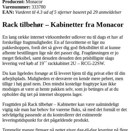
Producent:
Monacor
Varenummer:
333780
EAN:
Vurderet til 4.3 ud af 5 stjerner baseret på 29 anmeldelser
Rack tilbehør – Kabinetter fra Monacor
En lang række internet virksomheder udlover nu til dags et hav af
forskellige fragtmuligheder. En af favoritterne er lige nu
pakkeshoppen, fordi det så giver dig god fleksibilitet til at kunne
afhente bestillingen lige når det passer dig. Fragtløsningen er jo
meget fleksibel, samt desuden desuden den prisbilligste slags
levering ved køb af 19´´ rackkabinet 2U – RCG-22SW.
Du kan ligeledes forsøge at få leveret hjem til dig privat eller til din
arbejdsplads. Muligheden er desværre en kende mere pebret, men
tillige i høj grad nem. Den mindst kostelige fragttype kan ikke
modsiges at være at hente pakken selv, som jo betinges af at du
opholder dig tæt på internet shoppens lager.
Fragttiden på Rack tilbehør – Kabinetter kan være ualmindeligt
vigtig når man har behov for varerne fluks, så med det formål er det
selvfølgelig passende at du kontrollerer det estimerede
leveringstidspunkt for det pågældende produkt.
Temmelig mange firmaer på nettet giver dag-til-dag levering på flere