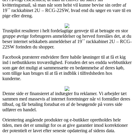
kvitteringsmail, så man når som helst vil kunne bevise sin ordre af
19´´ rackkabinet 2U – RCG-22SW, hvad end du søger en vare til en
pige eller dreng.
Trustpilot resulterer i helt fordelagtige genveje til at betragte en stor
gruppe øvrige forbrugeres anmeldelser og herved foreslåes det, at du
beser internet selskabets anmeldelser af 19´´ rackkabinet 2U – RCG-
22SW forinden du shopper.
Facebook præsterer endvidere flere habile løsninger til at få et kig
ind i netbutikkens troværdighed. Foruden det ses endda webbutikker
som gør det muligt at sammensætte en bedømmelse af deres køb,
som tillige kan bruges til at få et indblik i tilfredsheden hos
kunderne.
Denne side er finansieret af indtægter fra reklamer. Vi arbejder tæt
sammen med massevis af internet forretninger når vi formidler deres
tilbud, og får betaling forudsat en af de besøgende på vores side
udfører en handel.
Orientering angående produkter og e-butikker opretholdes hele
tiden, men det er umuligt for os at give garantier imod korrektioner
der potentielt er lavet efter seneste opdatering af sidens data.