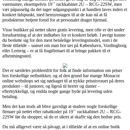
varenumre, eksempelvis 19´´ rackkabinet 2U – RCG-22SW, men
vær påpasselig da det tager udgangspunkt i at handlen laves inden et
konkret tidspunkt, med hensynstagen til at de kan nå at få
produkterne betjent forud for at personalet drager hjemad.
Visse butikker på nettet sikrer gratis levering, men ofte er det under
forudsætning af at der indkøbes for et konkret beløb. I øvrigt kunne
du beslutte sig for den mest betalelige leveringsmodel, som i de
fleste tilfælde – uanset om man bor tæt på København, Vordingborg
eller Lemvig – er at få fragtfirmaet til at bringe pakken til et
afhentningssted.
Det er særdeles problemfrit for folk at finde information om priser
hos forskellige netbutikker, og af den grund har mange Monacor
online webshops set sig nødsaget til at trykke prisniveauet på deres
produkter – til juniorer, og ligeså til herrer og damer –
eftertrykkeligt, og endda nogle gange byde på levering uden
betaling.
Men det kan trods alt blive gavnligt at studere nogle forskellige
firmaer på nettet efter rabatkoder på 19´´ rackkabinet 2U – RCG-
22SW før du shopper, så du er sikret at skaffe sig den bedste pris.
Du må alligevel være så påvagt, at i tilfælde af at en online butik