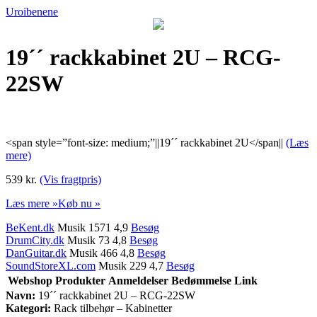
Uroibenene
19´´ rackkabinet 2U – RCG-
22SW
<span style=”font-size: medium;”||19´´ rackkabinet 2U</span||
(Læs
mere)
539 kr.
(Vis fragtpris)
Læs mere »
Køb nu »
BeKent.dk
Musik 1571 4,9
Besøg
DrumCity.dk
Musik 73 4,8
Besøg
DanGuitar.dk
Musik 466 4,8
Besøg
SoundStoreXL.com
Musik 229 4,7
Besøg
Webshop
Produkter
Anmeldelser
Bedømmelse
Link
Navn:
19´´ rackkabinet 2U – RCG-22SW
Kategori:
Rack tilbehør – Kabinetter