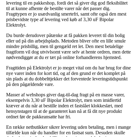
levering til en pakkeshop, fordi det så giver dig god fleksibilitet
til at kunne afhente de bestilte varer når det passer dig.
Fragttypen er jo usædvanlig smertefri, samt ofte også den mest
prisbevidste type af levering ved køb af 3,30 uF Bipolar
Elektrolyt.
Du burde derudover påtænke at få pakken leveret til din bolig
eller ud på din arbejdsplads. Metoden bliver ofte en lille smule
mindre prisbillig, men til gengæld ret let. Den mest betalelige
fragtform vil dog utvivlsomt være selv at hente ordren, men dette
nødvendiggør at du er tæt på online forhandlerens hjemsted.
Fragttiden på Elektrolyt er jo meget vital om du har brug for dine
nye varer inden for kort tid, og af den grund er det komplet på
sin plads at du dobbelttjekker det forventede leveringstidspunkt
på den pågældende vare.
Masser af webshops giver dag-til-dag fragt på en masse varer,
eksempelvis 3,30 uF Bipolar Elektrolyt, men som imidlertid
kræver at du når at bestille inden et fastslået klokkeslæt, med
hensynstagen til at de garanteret kan nå at få dit nye produkt
ordnet før de pakkeansatte har fri.
En række netbutikker sikrer levering uden betaling, men i mange
tilfælde kun når du handler for en fastsat sum. Desuden skulle