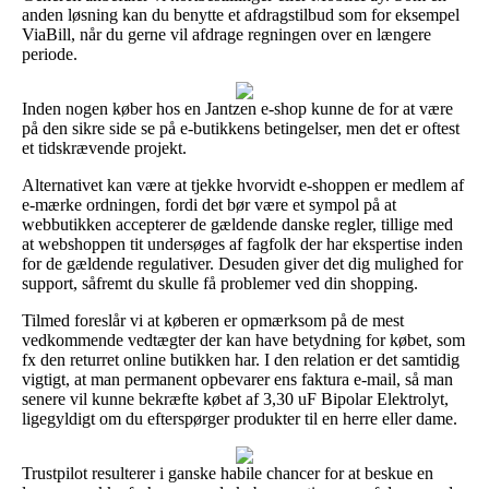
anden løsning kan du benytte et afdragstilbud som for eksempel
ViaBill, når du gerne vil afdrage regningen over en længere
periode.
Inden nogen køber hos en Jantzen e-shop kunne de for at være
på den sikre side se på e-butikkens betingelser, men det er oftest
et tidskrævende projekt.
Alternativet kan være at tjekke hvorvidt e-shoppen er medlem af
e-mærke ordningen, fordi det bør være et sympol på at
webbutikken accepterer de gældende danske regler, tillige med
at webshoppen tit undersøges af fagfolk der har ekspertise inden
for de gældende regulativer. Desuden giver det dig mulighed for
support, såfremt du skulle få problemer ved din shopping.
Tilmed foreslår vi at køberen er opmærksom på de mest
vedkommende vedtægter der kan have betydning for købet, som
fx den returret online butikken har. I den relation er det samtidig
vigtigt, at man permanent opbevarer ens faktura e-mail, så man
senere vil kunne bekræfte købet af 3,30 uF Bipolar Elektrolyt,
ligegyldigt om du efterspørger produkter til en herre eller dame.
Trustpilot resulterer i ganske habile chancer for at beskue en