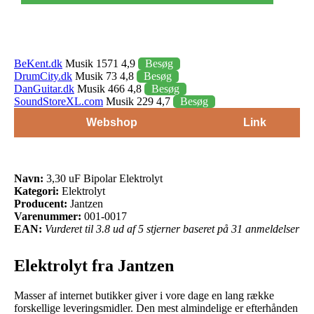
BeKent.dk
Musik 1571 4,9
Besøg
DrumCity.dk
Musik 73 4,8
Besøg
DanGuitar.dk
Musik 466 4,8
Besøg
SoundStoreXL.com
Musik 229 4,7
Besøg
Webshop
Link
Navn:
3,30 uF Bipolar Elektrolyt
Kategori:
Elektrolyt
Producent:
Jantzen
Varenummer:
001-0017
EAN:
Vurderet til 3.8 ud af 5 stjerner baseret på 31 anmeldelser
Elektrolyt fra Jantzen
Masser af internet butikker giver i vore dage en lang række
forskellige leveringsmidler. Den mest almindelige er efterhånden