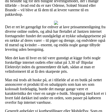
du beslutte sig for den billigste leveringsmodel, der i mange
tilfælde – hvad end du er nær Odense, Solrød Strand eller
Brande – vil blive at få dem til at levere varerne til en
pakkeshop.
Det er ret let gængeligt for enhver at lave prissammenligning fra
diverse online outlets, og altså har flertallet af Jantzen internet
foretagender fundet det uundgåeligt at trykke udsalgspriserne på
en række af deres varer – til piger og drenge, og endvidere også
til mænd og kvinder – enormt, og endda nogle gange tilbyde
levering uden beregning.
Men det kan til hver en tid være gunstigt at kigge forbi nogle
forskellige internet outlets efter rabat på 3,30 uF Bipolar
Elektrolyt inden du gennemfører dit køb, sådan at man er
velinformeret til at få den skarpeste pris.
Man må trods alt huske på, at i tilfælde af at en butik på nettet
annoncerer et produkt til en udsalgspris som kan ses som
kolossalt fordelagtig, burde det mange gange være et
karakteristika der viser en uægte e-butik. Shopping med kort er i
hvert fald dækket ind under en orden, som passer på køberen
overfor fup internet varehuse.
Generelt anbefaler vi kortbestillinger eller MobilePay. Som en