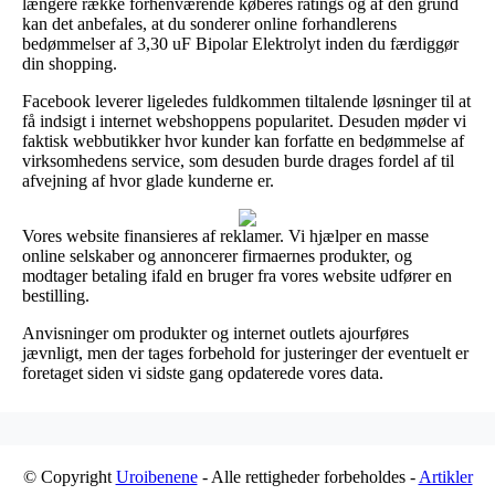
længere række forhenværende køberes ratings og af den grund
kan det anbefales, at du sonderer online forhandlerens
bedømmelser af 3,30 uF Bipolar Elektrolyt inden du færdiggør
din shopping.
Facebook leverer ligeledes fuldkommen tiltalende løsninger til at
få indsigt i internet webshoppens popularitet. Desuden møder vi
faktisk webbutikker hvor kunder kan forfatte en bedømmelse af
virksomhedens service, som desuden burde drages fordel af til
afvejning af hvor glade kunderne er.
Vores website finansieres af reklamer. Vi hjælper en masse
online selskaber og annoncerer firmaernes produkter, og
modtager betaling ifald en bruger fra vores website udfører en
bestilling.
Anvisninger om produkter og internet outlets ajourføres
jævnligt, men der tages forbehold for justeringer der eventuelt er
foretaget siden vi sidste gang opdaterede vores data.
© Copyright
Uroibenene
- Alle rettigheder forbeholdes -
Artikler