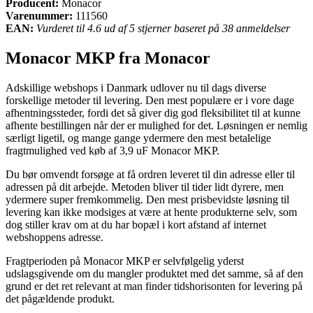
Producent:
Monacor
Varenummer:
111560
EAN:
Vurderet til 4.6 ud af 5 stjerner baseret på 38 anmeldelser
Monacor MKP fra Monacor
Adskillige webshops i Danmark udlover nu til dags diverse
forskellige metoder til levering. Den mest populære er i vore dage
afhentningssteder, fordi det så giver dig god fleksibilitet til at kunne
afhente bestillingen når der er mulighed for det. Løsningen er nemlig
særligt ligetil, og mange gange ydermere den mest betalelige
fragtmulighed ved køb af 3,9 uF Monacor MKP.
Du bør omvendt forsøge at få ordren leveret til din adresse eller til
adressen på dit arbejde. Metoden bliver til tider lidt dyrere, men
ydermere super fremkommelig. Den mest prisbevidste løsning til
levering kan ikke modsiges at være at hente produkterne selv, som
dog stiller krav om at du har bopæl i kort afstand af internet
webshoppens adresse.
Fragtperioden på Monacor MKP er selvfølgelig yderst
udslagsgivende om du mangler produktet med det samme, så af den
grund er det ret relevant at man finder tidshorisonten for levering på
det pågældende produkt.