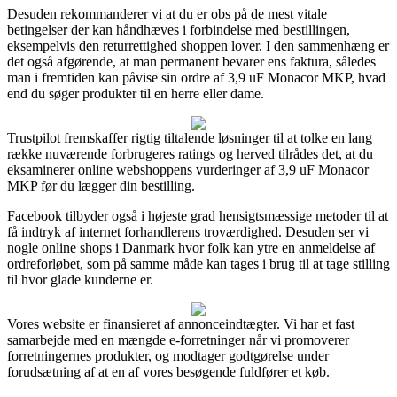
Desuden rekommanderer vi at du er obs på de mest vitale
betingelser der kan håndhæves i forbindelse med bestillingen,
eksempelvis den returrettighed shoppen lover. I den sammenhæng er
det også afgørende, at man permanent bevarer ens faktura, således
man i fremtiden kan påvise sin ordre af 3,9 uF Monacor MKP, hvad
end du søger produkter til en herre eller dame.
Trustpilot fremskaffer rigtig tiltalende løsninger til at tolke en lang
række nuværende forbrugeres ratings og herved tilrådes det, at du
eksaminerer online webshoppens vurderinger af 3,9 uF Monacor
MKP før du lægger din bestilling.
Facebook tilbyder også i højeste grad hensigtsmæssige metoder til at
få indtryk af internet forhandlerens troværdighed. Desuden ser vi
nogle online shops i Danmark hvor folk kan ytre en anmeldelse af
ordreforløbet, som på samme måde kan tages i brug til at tage stilling
til hvor glade kunderne er.
Vores website er finansieret af annonceindtægter. Vi har et fast
samarbejde med en mængde e-forretninger når vi promoverer
forretningernes produkter, og modtager godtgørelse under
forudsætning af at en af vores besøgende fuldfører et køb.