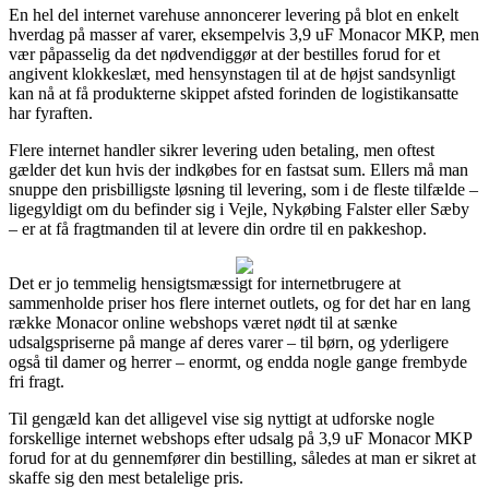
En hel del internet varehuse annoncerer levering på blot en enkelt
hverdag på masser af varer, eksempelvis 3,9 uF Monacor MKP, men
vær påpasselig da det nødvendiggør at der bestilles forud for et
angivent klokkeslæt, med hensynstagen til at de højst sandsynligt
kan nå at få produkterne skippet afsted forinden de logistikansatte
har fyraften.
Flere internet handler sikrer levering uden betaling, men oftest
gælder det kun hvis der indkøbes for en fastsat sum. Ellers må man
snuppe den prisbilligste løsning til levering, som i de fleste tilfælde –
ligegyldigt om du befinder sig i Vejle, Nykøbing Falster eller Sæby
– er at få fragtmanden til at levere din ordre til en pakkeshop.
Det er jo temmelig hensigtsmæssigt for internetbrugere at
sammenholde priser hos flere internet outlets, og for det har en lang
række Monacor online webshops været nødt til at sænke
udsalgspriserne på mange af deres varer – til børn, og yderligere
også til damer og herrer – enormt, og endda nogle gange frembyde
fri fragt.
Til gengæld kan det alligevel vise sig nyttigt at udforske nogle
forskellige internet webshops efter udsalg på 3,9 uF Monacor MKP
forud for at du gennemfører din bestilling, således at man er sikret at
skaffe sig den mest betalelige pris.