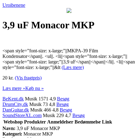
Uroibenene
3,9 uF Monacor MKP
<span style=”font-size: x-large;”||MKPA-39 Film
Kondensator</span||. <ul||. <li||<span style=”font-size: x-large;”||
<span style=”font-size: large;”||3,9 uF</span||</span||</li||. <li||<span
style=”font-size: x-large;”||&lt
(Læs mere)
20 kr.
(Vis fragtpris)
Læs mere »
Køb nu »
BeKent.dk
Musik 1571 4,9
Besøg
DrumCity.dk
Musik 73 4,8
Besøg
DanGuitar.dk
Musik 466 4,8
Besøg
SoundStoreXL.com
Musik 229 4,7
Besøg
Webshop
Produkter
Anmeldelser
Bedømmelse
Link
Navn:
3,9 uF Monacor MKP
Kategori:
Monacor MKP