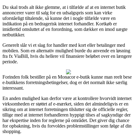
Du skal trods alt ikke glemme, at i tilfælde af at en internet butik
annoncerer varer til salg for en udsalgspris som kan virke
uforståeligt tiltalende, så kunne det i nogle tilfælde være en
indikation på en bedragerisk internet forhandler. Kortkøb er
imidlertid omsluttet af en forordning, som dækker en imod uægte
netbutikker.
Generelt slår vi et slag for handler med kort eller betalinger med
mobilen. Som en alternativ mulighed burde du anvende en løsning
fra fx ViaBill, hvis du hellere vil finansiere beløbet over en længere
periode.
Forinden folk bestiller på en Monacor e-butik kunne man reelt bese
e-butikkens forretningsbetingelser, dog er det normalt ikke særlig
interessant.
En anden mulighed kan derfor være at kontrollere hvorvidt internet
virksomheden er støttet af e-mærket, siden det almindeligvis er en
sikring om at internet forretningen tilslutter sig de officielle regler,
tillige med at internet forhandleren hyppigt tilses af sagkyndige der
har ekspertise inden for reglerne på området. Det giver dig chance
for opbakning, hvis du forvoldes problemstillinger som følge af din
shopping.