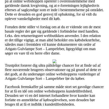
på at online webshoppen opererer i overensstemmelse med
gældende dansk lovgivning, og at e-forretningen lejlighedsvis
efterses af sagkyndige som er inde i bestemmelserne på området.
Dette er desuden en god genvej til opbakning, for så vidt du
oplever vanskeligheder med dit køb.
Foruden dette stiller vi forslag om at du er vidende om de mest
basale regler der gør sig gældende i forbindelse med handlen,
f.eks. den returneringsret webbutikken anvender. I den relation
er det tillige vigtigt, at man altid beholder ens købsbekræftelse,
således man i fremtiden vil kunne dokumentere sin ordre af
Arigato Gulvlampe Sort – Lampefeber, ligegyldigt om man
søger en vare til en herre eller dame.
Trustpilot forærer dig ultra pålidelige chancer for at finde ud af
flere nuværende brugeres observationer og på grund af dette er
det godt, at du undersøger online webshoppens vurderinger af
Arigato Gulvlampe Sort – Lampefeber før du køber.
Facebook fremskaffer på samme måde stort set gavnlige chancer
for at få en idé om online webshoppens kundetilfredshed.
Desuden ser vi en del internet forhandlere hvor kunder kan
forfatte en anmeldelse af købsoplevelsen, som desuden bør
bruges til at få et indblik i kundetilfredsheden.