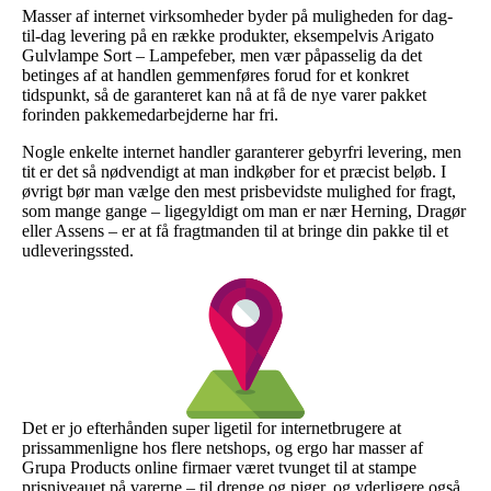
Masser af internet virksomheder byder på muligheden for dag-
til-dag levering på en række produkter, eksempelvis Arigato
Gulvlampe Sort – Lampefeber, men vær påpasselig da det
betinges af at handlen gemmenføres forud for et konkret
tidspunkt, så de garanteret kan nå at få de nye varer pakket
forinden pakkemedarbejderne har fri.
Nogle enkelte internet handler garanterer gebyrfri levering, men
tit er det så nødvendigt at man indkøber for et præcist beløb. I
øvrigt bør man vælge den mest prisbevidste mulighed for fragt,
som mange gange – ligegyldigt om man er nær Herning, Dragør
eller Assens – er at få fragtmanden til at bringe din pakke til et
udleveringssted.
Det er jo efterhånden super ligetil for internetbrugere at
prissammenligne hos flere netshops, og ergo har masser af
Grupa Products online firmaer været tvunget til at stampe
prisniveauet på varerne – til drenge og piger, og yderligere også