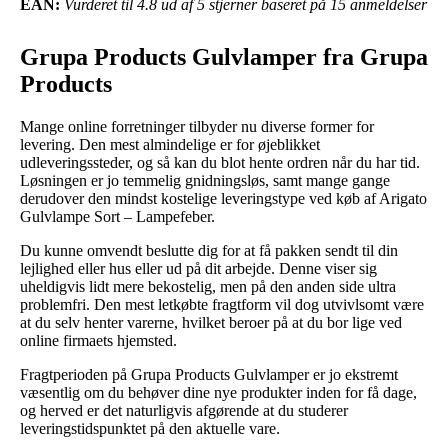
EAN:
Vurderet til 4.8 ud af 5 stjerner baseret på 15 anmeldelser
Grupa Products Gulvlamper fra Grupa
Products
Mange online forretninger tilbyder nu diverse former for
levering. Den mest almindelige er for øjeblikket
udleveringssteder, og så kan du blot hente ordren når du har tid.
Løsningen er jo temmelig gnidningsløs, samt mange gange
derudover den mindst kostelige leveringstype ved køb af Arigato
Gulvlampe Sort – Lampefeber.
Du kunne omvendt beslutte dig for at få pakken sendt til din
lejlighed eller hus eller ud på dit arbejde. Denne viser sig
uheldigvis lidt mere bekostelig, men på den anden side ultra
problemfri. Den mest letkøbte fragtform vil dog utvivlsomt være
at du selv henter varerne, hvilket beroer på at du bor lige ved
online firmaets hjemsted.
Fragtperioden på Grupa Products Gulvlamper er jo ekstremt
væsentlig om du behøver dine nye produkter inden for få dage,
og herved er det naturligvis afgørende at du studerer
leveringstidspunktet på den aktuelle vare.