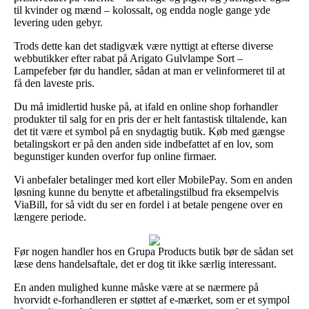
til kvinder og mænd – kolossalt, og endda nogle gange yde
levering uden gebyr.
Trods dette kan det stadigvæk være nyttigt at efterse diverse
webbutikker efter rabat på Arigato Gulvlampe Sort –
Lampefeber før du handler, sådan at man er velinformeret til at
få den laveste pris.
Du må imidlertid huske på, at ifald en online shop forhandler
produkter til salg for en pris der er helt fantastisk tiltalende, kan
det tit være et symbol på en snydagtig butik. Køb med gængse
betalingskort er på den anden side indbefattet af en lov, som
begunstiger kunden overfor fup online firmaer.
Vi anbefaler betalinger med kort eller MobilePay. Som en anden
løsning kunne du benytte et afbetalingstilbud fra eksempelvis
ViaBill, for så vidt du ser en fordel i at betale pengene over en
længere periode.
Før nogen handler hos en Grupa Products butik bør de sådan set
læse dens handelsaftale, det er dog tit ikke særlig interessant.
En anden mulighed kunne måske være at se nærmere på
hvorvidt e-forhandleren er støttet af e-mærket, som er et sympol