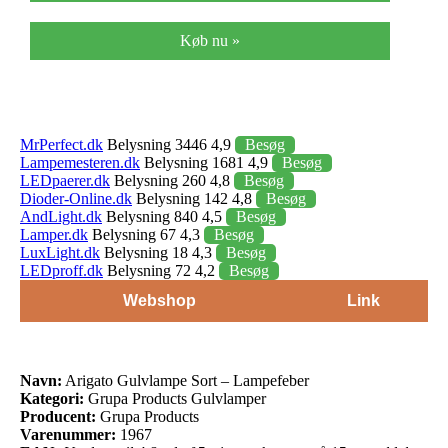
Køb nu »
MrPerfect.dk
Belysning 3446 4,9
Besøg
Lampemesteren.dk
Belysning 1681 4,9
Besøg
LEDpaerer.dk
Belysning 260 4,8
Besøg
Dioder-Online.dk
Belysning 142 4,8
Besøg
AndLight.dk
Belysning 840 4,5
Besøg
Lamper.dk
Belysning 67 4,3
Besøg
LuxLight.dk
Belysning 18 4,3
Besøg
LEDproff.dk
Belysning 72 4,2
Besøg
Webshop
Link
Navn:
Arigato Gulvlampe Sort – Lampefeber
Kategori:
Grupa Products Gulvlamper
Producent:
Grupa Products
Varenummer:
1967