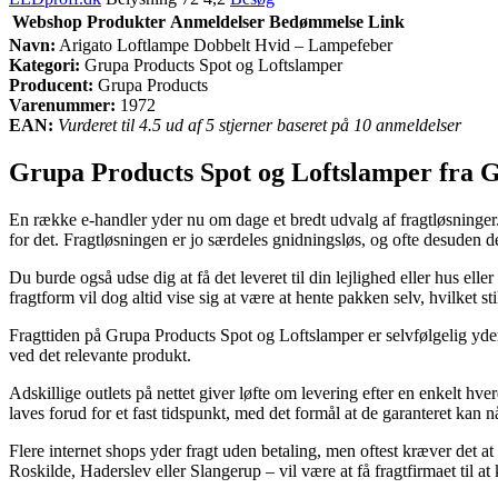
Webshop
Produkter
Anmeldelser
Bedømmelse
Link
Navn:
Arigato Loftlampe Dobbelt Hvid – Lampefeber
Kategori:
Grupa Products Spot og Loftslamper
Producent:
Grupa Products
Varenummer:
1972
EAN:
Vurderet til 4.5 ud af 5 stjerner baseret på 10 anmeldelser
Grupa Products Spot og Loftslamper fra 
En række e-handler yder nu om dage et bredt udvalg af fragtløsninger. 
for det. Fragtløsningen er jo særdeles gnidningsløs, og ofte desuden
Du burde også udse dig at få det leveret til din lejlighed eller hus el
fragtform vil dog altid vise sig at være at hente pakken selv, hvilket s
Fragttiden på Grupa Products Spot og Loftslamper er selvfølgelig yders
ved det relevante produkt.
Adskillige outlets på nettet giver løfte om levering efter en enkelt 
laves forud for et fast tidspunkt, med det formål at de garanteret kan nå
Flere internet shops yder fragt uden betaling, men oftest kræver det a
Roskilde, Haderslev eller Slangerup – vil være at få fragtfirmaet til at 