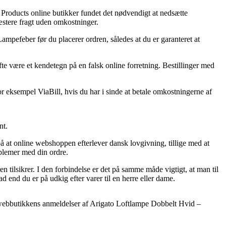
pa Products online butikker fundet det nødvendigt at nedsætte
ræstere fragt uden omkostninger.
pefeber før du placerer ordren, således at du er garanteret at
ofte være et kendetegn på en falsk online forretning. Bestillinger med
r eksempel ViaBill, hvis du har i sinde at betale omkostningerne af
nt.
 at online webshoppen efterlever dansk lovgivning, tillige med at
roblemer med din ordre.
 tilsikrer. I den forbindelse er det på samme måde vigtigt, at man til
end du er på udkig efter varer til en herre eller dame.
rer webbutikkens anmeldelser af Arigato Loftlampe Dobbelt Hvid –