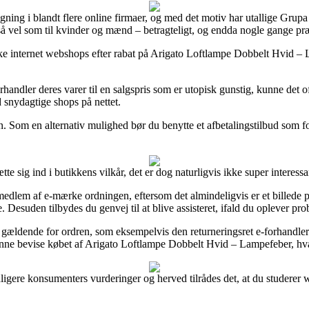
ligning i blandt flere online firmaer, og med det motiv har utallige Gru
ge så vel som til kvinder og mænd – betragteligt, og endda nogle gange p
 internet webshops efter rabat på Arigato Loftlampe Dobbelt Hvid – Lam
orhandler deres varer til en salgspris som er utopisk gunstig, kunne det 
od snydagtige shops på nettet.
n. Som en alternativ mulighed bør du benytte et afbetalingstilbud som fo
e sig ind i butikkens vilkår, det er dog naturligvis ikke super interessa
edlem af e-mærke ordningen, eftersom det almindeligvis er et billede på
ne. Desuden tilbydes du genvej til at blive assisteret, ifald du oplever p
r gældende for ordren, som eksempelvis den returneringsret e-forhandleren
unne bevise købet af Arigato Loftlampe Dobbelt Hvid – Lampefeber, hvad 
e tidligere konsumenters vurderinger og herved tilrådes det, at du stude