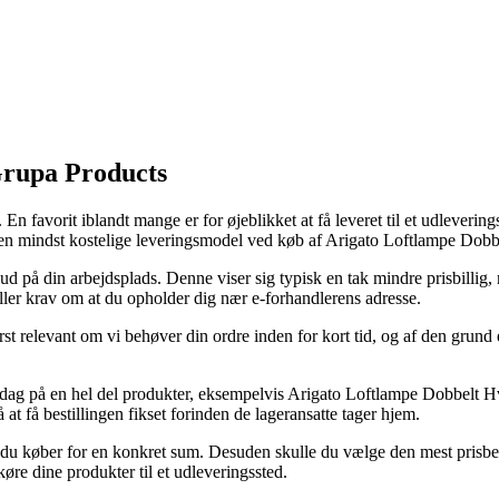
Grupa Products
En favorit iblandt mange er for øjeblikket at få leveret til et udleveri
 den mindst kostelige leveringsmodel ved køb af Arigato Loftlampe Dob
ler ud på din arbejdsplads. Denne viser sig typisk en tak mindre prisbill
tiller krav om at du opholder dig nær e-forhandlerens adresse.
t relevant om vi behøver din ordre inden for kort tid, og af den grund er
hverdag på en hel del produkter, eksempelvis Arigato Loftlampe Dobbelt
 at få bestillingen fikset forinden de lageransatte tager hjem.
t du køber for en konkret sum. Desuden skulle du vælge den mest prisbevi
køre dine produkter til et udleveringssted.