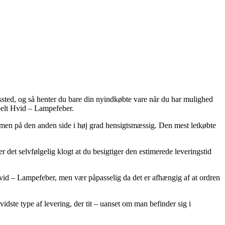
ngssted, og så henter du bare din nyindkøbte vare når du har mulighed
belt Hvid – Lampefeber.
ig, men på den anden side i høj grad hensigtsmæssig. Den mest letkøbte
 det selvfølgelig klogt at du besigtiger den estimerede leveringstid
 Hvid – Lampefeber, men vær påpasselig da det er afhængig af at ordren
dste type af levering, der tit – uanset om man befinder sig i