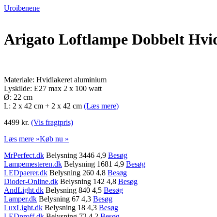
Uroibenene
Arigato Loftlampe Dobbelt Hvi
Materiale: Hvidlakeret aluminium
Lyskilde: E27 max 2 x 100 watt
Ø: 22 cm
L: 2 x 42 cm + 2 x 42 cm
(Læs mere)
4499 kr.
(Vis fragtpris)
Læs mere »
Køb nu »
MrPerfect.dk
Belysning 3446 4,9
Besøg
Lampemesteren.dk
Belysning 1681 4,9
Besøg
LEDpaerer.dk
Belysning 260 4,8
Besøg
Dioder-Online.dk
Belysning 142 4,8
Besøg
AndLight.dk
Belysning 840 4,5
Besøg
Lamper.dk
Belysning 67 4,3
Besøg
LuxLight.dk
Belysning 18 4,3
Besøg
LEDproff.dk
Belysning 72 4,2
Besøg