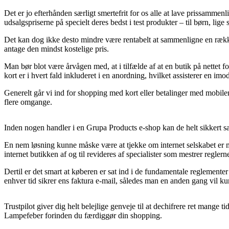
Det er jo efterhånden særligt smertefrit for os alle at lave prissammen
udsalgspriserne på specielt deres bedst i test produkter – til børn, li
Det kan dog ikke desto mindre være rentabelt at sammenligne en række
antage den mindst kostelige pris.
Man bør blot være årvågen med, at i tilfælde af at en butik på nettet f
kort er i hvert fald inkluderet i en anordning, hvilket assisterer en im
Generelt går vi ind for shopping med kort eller betalinger med mobile
flere omgange.
Inden nogen handler i en Grupa Products e-shop kan de helt sikkert sætt
En nem løsning kunne måske være at tjekke om internet selskabet er m
internet butikken af og til revideres af specialister som mestrer regler
Dertil er det smart at køberen er sat ind i de fundamentale reglemente
enhver tid sikrer ens faktura e-mail, således man en anden gang vil k
Trustpilot giver dig helt belejlige genveje til at dechifrere ret mang
Lampefeber forinden du færdiggør din shopping.