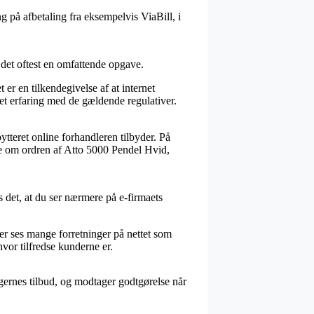
g på afbetaling fra eksempelvis ViaBill, i
 det oftest en omfattende opgave.
r en tilkendegivelse af at internet
get erfaring med de gældende regulativer.
tteret online forhandleren tilbyder. På
dne om ordren af Atto 5000 Pendel Hvid,
 det, at du ser nærmere på e-firmaets
er ses mange forretninger på nettet som
hvor tilfredse kunderne er.
gernes tilbud, og modtager godtgørelse når