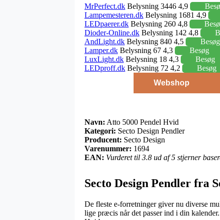
MrPerfect.dk
Belysning 3446 4,9
Bes
Lampemesteren.dk
Belysning 1681 4,9
LEDpaerer.dk
Belysning 260 4,8
Besø
Dioder-Online.dk
Belysning 142 4,8
B
AndLight.dk
Belysning 840 4,5
Besøg
Lamper.dk
Belysning 67 4,3
Besøg
LuxLight.dk
Belysning 18 4,3
Besøg
LEDproff.dk
Belysning 72 4,2
Besøg
Webshop
Navn:
Atto 5000 Pendel Hvid
Kategori:
Secto Design Pendler
Producent:
Secto Design
Varenummer:
1694
EAN:
Vurderet til 3.8 ud af 5 stjerner bas
Secto Design Pendler fra S
De fleste e-forretninger giver nu diverse m
lige præcis når det passer ind i din kalende