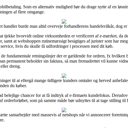
obilbetaling. Som en alternativ mulighed bør du drage nytte af en løsnin
egningen af flere omgange.
et handler burde man altid overveje forhandlerens handelsvilkår, dog er
jekke hvorvidt online virksomheden er verificeret af e-mærket, da det e
ler, samt at webshoppen rutinemæssigt besigtiges af jurister som har me
 service, hvis du skulle få udfordringer i processen med dit køb.
de fundamentale retningslinjer der er gældende for ordren, fx hvilken by
t man permanent beholder sin faktura, så man fremadrettet vil kunne vi
eller dreng.
inger til at eftergå mange tidligere kunders omtaler og herved anbefales
nden du køber.
ad belejlige chancer for at få indtryk af e-firmaets kundefokus. Derudov
 ordreforløbet, som på samme måde bør udnyttes til at tage stilling til 
tætte samarbejder med massevis af netshops når vi annoncerer forretnin
re.