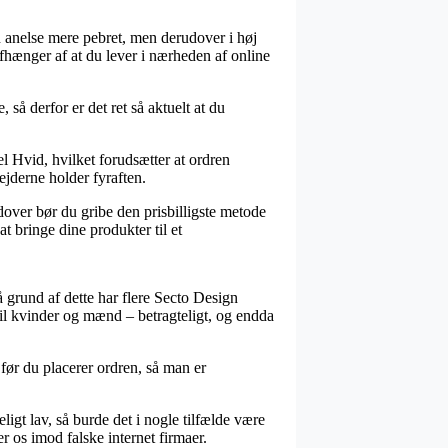
en anelse mere pebret, men derudover i høj
afhænger af at du lever i nærheden af online
så derfor er det ret så aktuelt at du
l Hvid, hvilket forudsætter at ordren
ejderne holder fyraften.
dover bør du gribe den prisbilligste metode
at bringe dine produkter til et
på grund af dette har flere Secto Design
 til kvinder og mænd – betragteligt, og endda
før du placerer ordren, så man er
ligt lav, så burde det i nogle tilfælde være
r os imod falske internet firmaer.