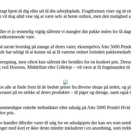
gt hjem til dig eller ud til din arbejdsplads. Fragtformen viser sig tit 
m vil dog altid vise sig at være selv at hente ordren, men den mulighed 
 er jo temmelig vigtig såfremt vi mangler din pakke inden for få dage, 
n vedkommende vare.
 på næste hverdag på mange af deres varer, eksempelvis Atto 5000 Pende
t de har udsigt til at kunne nå at få varerne ordnet forinden pakkemedarb
regning, men oftest kun såfremt der bestilles for en konkret pris. Deru
 ved Horsens, Middelfart eller Gilleleje – vil være at få fragtmanden til 
s alle at finde frem til de bedste priser fra diverse shops på nettet, og 
niveauet på en række af deres produkter – til piger og drenge, samt også
sammenligne enkelte netbutikker efter udsalg på Atto 5000 Pendel Hvid 
ive pris.
-handler tilbyder varer til salg for en udsalgspris der kan ses som uende
inger med kort er ikke desto mindre inkluderet i en anordning, som redde