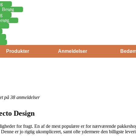
øg
Besøg
g
esøg
Produkter
Anmeldelser
Bedøm
eret på 38 anmeldelser
ecto Design
uligheder for fragt. En af de mest populære er for nærværende pakkeshops
r. Denne er jo rigtig ukompliceret, samt ofte ydermere den billigste lev