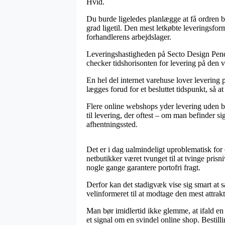
Hvid.
Du burde ligeledes planlægge at få ordren bra
grad ligetil. Den mest letkøbte leveringsfor
forhandlerens arbejdslager.
Leveringshastigheden på Secto Design Pendler
checker tidshorisonten for levering på de
En hel del internet varehuse lover levering
lægges forud for et besluttet tidspunkt, så a
Flere online webshops yder levering uden be
til levering, der oftest – om man befinder sig
afhentningssted.
Det er i dag ualmindeligt uproblematisk for o
netbutikker været tvunget til at tvinge pris
nogle gange garantere portofri fragt.
Derfor kan det stadigvæk vise sig smart at 
velinformeret til at modtage den mest attrakt
Man bør imidlertid ikke glemme, at ifald en e
et signal om en svindel online shop. Bestill