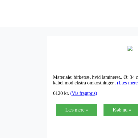
Materiale: birketræ, hvid lamineret.. Ø: 34
kabel mod ekstra omkostninger..
(Læs mere
6120 kr.
(Vis fragtpris)
Læs mere »
Køb nu »