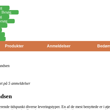
øg
Besøg
g
esøg
Produkter
Anmeldelser
Bedøm
andsen
eret på 5 anmeldelser
ndsen
nde tidspunkt diverse leveringstyper. En af de mest benyttede er i øjeb