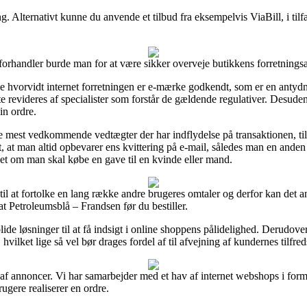
. Alternativt kunne du anvende et tilbud fra eksempelvis ViaBill, i tilfæ
orhandler burde man for at være sikker overveje butikkens forretningsaft
ke hvorvidt internet forretningen er e-mærke godkendt, som er en antydn
 revideres af specialister som forstår de gældende regulativer. Desuden
in ordre.
 de mest vedkommende vedtægter der har indflydelse på transaktionen, ti
, at man altid opbevarer ens kvittering på e-mail, således man en anden
t om man skal købe en gave til en kvinde eller mand.
til at fortolke en lang række andre brugeres omtaler og derfor kan det 
t Petroleumsblå – Frandsen før du bestiller.
ide løsninger til at få indsigt i online shoppens pålidelighed. Derudo
hvilket lige så vel bør drages fordel af til afvejning af kundernes tilfre
f annoncer. Vi har samarbejder med et hav af internet webshops i form a
gere realiserer en ordre.