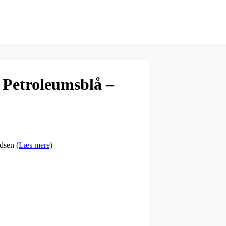
 Petroleumsblå –
ndsen
(Læs mere)