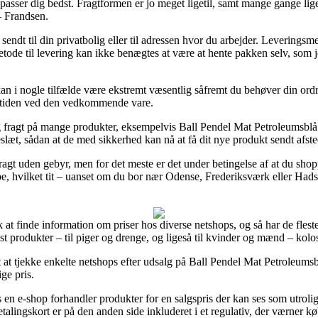
et passer dig bedst. Fragtformen er jo meget ligetil, samt mange gange li
– Frandsen.
t til din privatbolig eller til adressen hvor du arbejder. Leveringsmet
ode til levering kan ikke benægtes at være at hente pakken selv, som jo
n i nogle tilfælde være ekstremt væsentlig såfremt du behøver din ordre
ingstiden ved den vedkommende vare.
 fragt på mange produkter, eksempelvis Ball Pendel Mat Petroleumsblå –
eslæt, sådan at de med sikkerhed kan nå at få dit nye produkt sendt afste
gt uden gebyr, men for det meste er det under betingelse af at du shoppe
pe, hvilket tit – uanset om du bor nær Odense, Frederiksværk eller Hadste
 at finde information om priser hos diverse netshops, og så har de fleste
test produkter – til piger og drenge, og ligeså til kvinder og mænd – kolo
 at tjekke enkelte netshops efter udsalg på Ball Pendel Mat Petroleums
ige pris.
en e-shop forhandler produkter for en salgspris der kan ses som utrolig 
lingskort er på den anden side inkluderet i et regulativ, der værner kø