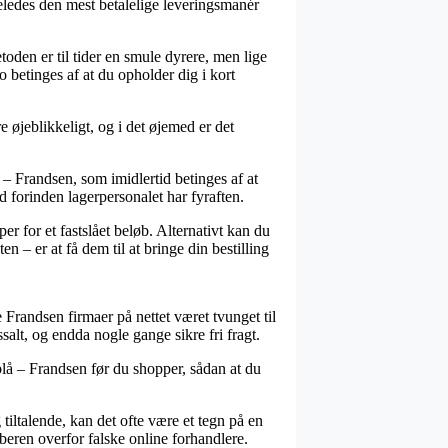
geledes den mest betalelige leveringsmanér
oden er til tider en smule dyrere, men lige
 betinges af at du opholder dig i kort
 øjeblikkeligt, og i det øjemed er det
 Frandsen, som imidlertid betinges af at
d forinden lagerpersonalet har fyraften.
r for et fastslået beløb. Alternativt kan du
n – er at få dem til at bringe din bestilling
 Frandsen firmaer på nettet været tvunget til
ssalt, og endda nogle gange sikre fri fragt.
blå – Frandsen før du shopper, sådan at du
tiltalende, kan det ofte være et tegn på en
beren overfor falske online forhandlere.