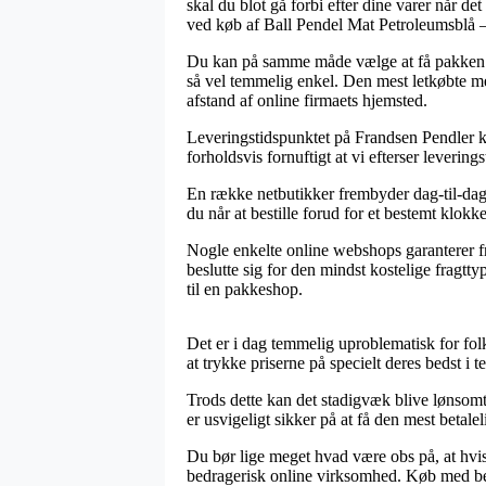
skal du blot gå forbi efter dine varer når d
ved køb af Ball Pendel Mat Petroleumsblå 
Du kan på samme måde vælge at få pakken send
så vel temmelig enkel. Den mest letkøbte met
afstand af online firmaets hjemsted.
Leveringstidspunktet på Frandsen Pendler ka
forholdsvis fornuftigt at vi efterser lever
En række netbutikker frembyder dag-til-dag
du når at bestille forud for et bestemt klokk
Nogle enkelte online webshops garanterer fra
beslutte sig for den mindst kostelige fragtty
til en pakkeshop.
Det er i dag temmelig uproblematisk for folk
at trykke priserne på specielt deres bedst i 
Trods dette kan det stadigvæk blive lønsomt
er usvigeligt sikker på at få den mest betalel
Du bør lige meget hvad være obs på, at hvis 
bedragerisk online virksomhed. Køb med beta