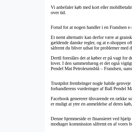
Vi anbefaler køb med kort eller mobilbetaling
over tid.
Forud for at nogen handler i en Frandsen e-f
Et nemt alternativ kan derfor være at grans
gældende danske regler, og at e-shoppen ofte
såfremt du bliver udsat for problemer med d
Dertil foreslåes det at køber er på vagt for
lover. I den sammenhæng er det også vigtigt
Pendel Mat Petroleumsblå – Frandsen, uanse
Trustpilot frembringer nogle habile genveje 
forhandlerens vurderinger af Ball Pendel Ma
Facebook genererer tilsvarende en række sol
er muligt at ytre en anmeldelse af deres køb, 
Denne hjemmeside er finansieret ved hjælp a
modtager kommission såfremt en af vores bru