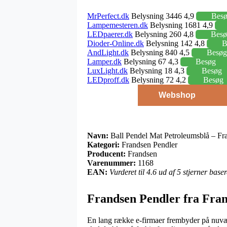
MrPerfect.dk
Belysning 3446 4,9
Bes
Lampemesteren.dk
Belysning 1681 4,9
LEDpaerer.dk
Belysning 260 4,8
Besø
Dioder-Online.dk
Belysning 142 4,8
B
AndLight.dk
Belysning 840 4,5
Besøg
Lamper.dk
Belysning 67 4,3
Besøg
LuxLight.dk
Belysning 18 4,3
Besøg
LEDproff.dk
Belysning 72 4,2
Besøg
Webshop
Navn:
Ball Pendel Mat Petroleumsblå – Fr
Kategori:
Frandsen Pendler
Producent:
Frandsen
Varenummer:
1168
EAN:
Vurderet til 4.6 ud af 5 stjerner bas
Frandsen Pendler fra Fra
En lang række e-firmaer frembyder på nuvære