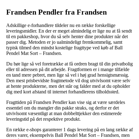
Frandsen Pendler fra Frandsen
Adskillige e-forhandlere tildeler nu en række forskellige
leveringsmidler. En der er meget almindelig er lige nu at få sendt
til en pakkeshop, hvor du så selv henter dine produkter når det
passer dig. Metoden er jo ualmindeligt fremkommelig, samt
typisk tilmed den mindst kostelige fragttype ved køb af Ball
Pendel Mat Sort – Frandsen.
Du bør lige så vel foretrække at få ordren bragt til din privatbolig
eller til adressen på dit arbejde. Fragtformen er i mange tilfælde
en tand mere pebret, men lige så vel i høj grad hensigtsmæssig.
Den mest prisbevidste fragtmetode vil dog utvivlsomt være selv
at hente produkterne, men det står og falder med at du opholder
dig med kort afstand til internet forhandlerens tilholdssted.
Fragttiden på Frandsen Pendler kan vise sig at være særdeles
essentiel om du mangler din pakke straks, og derfor er det
utvivlsomt væsentligt at man dobbelttjekker den estimerede
leveringstid på det respektive produkt.
En række e-shops garanterer 1 dags levering på en lang række af
deres varer, eksempelvis Ball Pendel Mat Sort – Frandsen, men