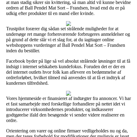
at man stadig sikrer sin kvittering, så man altid vil kunne bevidne
ordren af Ball Pendel Mat Sort – Frandsen, hvad end du er på
udkig efter produkter til en mand eller kvinde.
Trustpilot forærer dig sådan set strålende muligheder for at
undersøge ret mange forhenværende forbrugeres anmeldelser og
på grund af dette slår vi et slag for, at du iagttager online
webshoppens vurderinger af Ball Pendel Mat Sort – Frandsen
inden du bestiller.
Facebook byder på lige så vel absolut strålende løsninger til at få
indsigt i internet selskabets kundefokus. Foruden det er der en
del internet outlets hvor folk kan aflevere en bedømmelse af
ordreforløbet, hvilket tilmed må anvendes til at få et indtryk af
kundernes tilfredshed.
Vores hjemmeside er finansieret af indtægter fra annoncer. Vi har
et fast samarbejde med forskellige forhandlere på nettet idet vi
introducerer virksomhedernes produkter, og indkasserer
godtgørelse ifald den besøgende vi sender videre realiserer en
ordre.
Orientering om varer og online firmaer vedligeholdes nu og da,
men der tages forbehold for modifikationer der muligvis er lavet