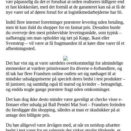
vær påpasselig da det er forudsat at orden realiseres tidligere end
et fast klokkeslæt, med det formål at de garanteret kan nå at få de
nye varer ud af døren forud for at logistikmedarbejderne har fri.
Indtil flere internet forretninger præsterer levering uden betaling,
men tit kun ifald du shopper for en fastsat pris. Desuden burde
du overveje den mest prisbevidste leveringsmåde, som typisk –
uafhængig om man opholder sig tæt på Køge, Ikast eller
Svenstrup – vil være at få fragtmanden til at køre dine varer til et
afhentningssted.
Det har vist sig at være særdeles overkommeligt for almindelige
mennesker at vurdere prisniveauet fra diverse e-forhandlere, og
til tak har flere Frandsen online outlets set sig nødsaget til at
mindske udsalgspriserne på specielt deres bedst i test produkter –
til juniorer, og samtidig også til mænd og kvinder – betragteligt,
og endda nogle gange præstere fragt uden omkostninger.
Det kan dog ikke desto mindre være gavnligt at checke visse e-
firmaer efter udsalg på Ball Pendel Mat Sort – Frandsen forinden
du færdiggør din shopping, således at man er skudsikker på at
antage den billigste pris.
Du bør alligevel være årvågen med, at når en netshop afsætter
bedst i test varer for en salgspris der virker utrolig tiltalende, er