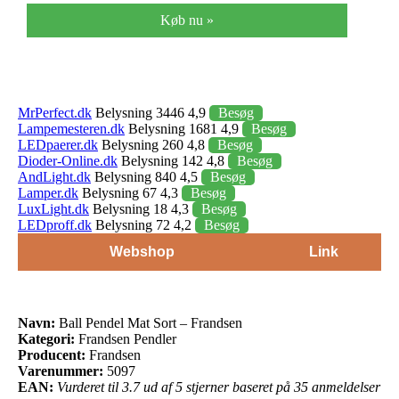
Køb nu »
MrPerfect.dk
Belysning 3446 4,9
Besøg
Lampemesteren.dk
Belysning 1681 4,9
Besøg
LEDpaerer.dk
Belysning 260 4,8
Besøg
Dioder-Online.dk
Belysning 142 4,8
Besøg
AndLight.dk
Belysning 840 4,5
Besøg
Lamper.dk
Belysning 67 4,3
Besøg
LuxLight.dk
Belysning 18 4,3
Besøg
LEDproff.dk
Belysning 72 4,2
Besøg
Webshop
Link
Navn:
Ball Pendel Mat Sort – Frandsen
Kategori:
Frandsen Pendler
Producent:
Frandsen
Varenummer:
5097
EAN:
Vurderet til 3.7 ud af 5 stjerner baseret på 35 anmeldelser