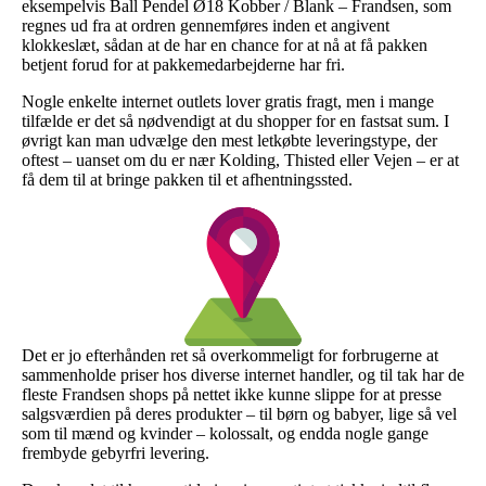
eksempelvis Ball Pendel Ø18 Kobber / Blank – Frandsen, som
regnes ud fra at ordren gennemføres inden et angivent
klokkeslæt, sådan at de har en chance for at nå at få pakken
betjent forud for at pakkemedarbejderne har fri.
Nogle enkelte internet outlets lover gratis fragt, men i mange
tilfælde er det så nødvendigt at du shopper for en fastsat sum. I
øvrigt kan man udvælge den mest letkøbte leveringstype, der
oftest – uanset om du er nær Kolding, Thisted eller Vejen – er at
få dem til at bringe pakken til et afhentningssted.
Det er jo efterhånden ret så overkommeligt for forbrugerne at
sammenholde priser hos diverse internet handler, og til tak har de
fleste Frandsen shops på nettet ikke kunne slippe for at presse
salgsværdien på deres produkter – til børn og babyer, lige så vel
som til mænd og kvinder – kolossalt, og endda nogle gange
frembyde gebyrfri levering.