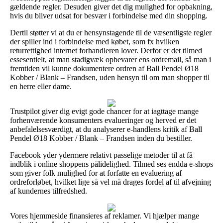
gældende regler. Desuden giver det dig mulighed for opbakning,
hvis du bliver udsat for besvær i forbindelse med din shopping.
Dertil støtter vi at du er hensynstagende til de væsentligste regler
der spiller ind i forbindelse med købet, som fx hvilken
returrettighed internet forhandleren lover. Derfor er det tilmed
essesentielt, at man stadigvæk opbevarer ens ordremail, så man i
fremtiden vil kunne dokumentere ordren af Ball Pendel Ø18
Kobber / Blank – Frandsen, uden hensyn til om man shopper til
en herre eller dame.
Trustpilot giver dig evigt gode chancer for at iagttage mange
forhenværende konsumenters evalueringer og herved er det
anbefalelsesværdigt, at du analyserer e-handlens kritik af Ball
Pendel Ø18 Kobber / Blank – Frandsen inden du bestiller.
Facebook yder ydermere relativt passelige metoder til at få
indblik i online shoppens pålidelighed. Tilmed ses endda e-shops
som giver folk mulighed for at forfatte en evaluering af
ordreforløbet, hvilket lige så vel må drages fordel af til afvejning
af kundernes tilfredshed.
Vores hjemmeside finansieres af reklamer. Vi hjælper mange