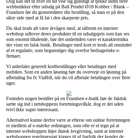
Dog kan det til hver en tid vise sig gunstigt at tjekke indtil flere
webbutikker efter udsalg på Ball Pendel Ø18 Kobber / Blank –
Frandsen før du gennemfører din bestilling, så man er på den
sikre side med at få fat i den skarpeste pris.
Du skal trods alt være årvågen med, at såfremt en internet
webshop udlover deres produkter til en udsalgspris som kan ses
som enormt tiltalende, bør det undertiden være et karakteristika
der viser en falsk butik. Betalinger med kort er trods alt omsluttet
af et regulativ, som begunstiger dig overfor bedrageriske e-
firmaer.
Vi anbefaler generelt kortbestillinger eller betalinger med
mobilen. Som en anden løsning bør du overveje en løsning på
afbetaling fra fx ViaBill, når du vil afbetale betalingen over flere
uger.
Forinden nogen bestiller på en Frandsen e-butik bør de faktisk
sætte sig ind i netshoppens forretningsvilkår, dog er det uden
tvivl ikke super interessant.
Alternativet kunne derfor være at efterse om online forretningen
er medlem af e-mærke ordningen, som ofte er et tegn på at
internet webshoppen føjer dansk lovgivning, samt at internet
webshoppen regelmæssigt kigges til af fagfolk der kender de