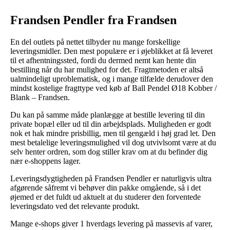
Frandsen Pendler fra Frandsen
En del outlets på nettet tilbyder nu mange forskellige
leveringsmidler. Den mest populære er i øjeblikket at få leveret
til et afhentningssted, fordi du dermed nemt kan hente din
bestilling når du har mulighed for det. Fragtmetoden er altså
ualmindeligt uproblematisk, og i mange tilfælde derudover den
mindst kostelige fragttype ved køb af Ball Pendel Ø18 Kobber /
Blank – Frandsen.
Du kan på samme måde planlægge at bestille levering til din
private bopæl eller ud til din arbejdsplads. Muligheden er godt
nok et hak mindre prisbillig, men til gengæld i høj grad let. Den
mest betalelige leveringsmulighed vil dog utvivlsomt være at du
selv henter ordren, som dog stiller krav om at du befinder dig
nær e-shoppens lager.
Leveringsdygtigheden på Frandsen Pendler er naturligvis ultra
afgørende såfremt vi behøver din pakke omgående, så i det
øjemed er det fuldt ud aktuelt at du studerer den forventede
leveringsdato ved det relevante produkt.
Mange e-shops giver 1 hverdags levering på massevis af varer,