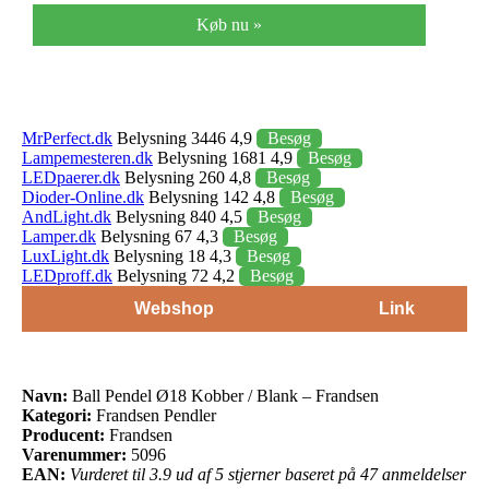
Køb nu »
MrPerfect.dk
Belysning 3446 4,9
Besøg
Lampemesteren.dk
Belysning 1681 4,9
Besøg
LEDpaerer.dk
Belysning 260 4,8
Besøg
Dioder-Online.dk
Belysning 142 4,8
Besøg
AndLight.dk
Belysning 840 4,5
Besøg
Lamper.dk
Belysning 67 4,3
Besøg
LuxLight.dk
Belysning 18 4,3
Besøg
LEDproff.dk
Belysning 72 4,2
Besøg
Webshop
Link
Navn:
Ball Pendel Ø18 Kobber / Blank – Frandsen
Kategori:
Frandsen Pendler
Producent:
Frandsen
Varenummer:
5096
EAN:
Vurderet til 3.9 ud af 5 stjerner baseret på 47 anmeldelser