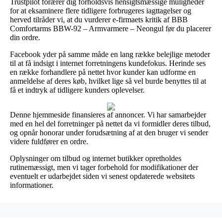
Trustpilot forærer dig forholdsvis hensigtsmæssige muligheder
for at eksaminere flere tidligere forbrugeres iagttagelser og
herved tilråder vi, at du vurderer e-firmaets kritik af BBB
Comfortarms BBW-92 – Armvarmere – Neongul før du placerer
din ordre.
Facebook yder på samme måde en lang række belejlige metoder
til at få indsigt i internet forretningens kundefokus. Herinde ses
en række forhandlere på nettet hvor kunder kan udforme en
anmeldelse af deres køb, hvilket lige så vel burde benyttes til at
få et indtryk af tidligere kunders oplevelser.
Denne hjemmeside finansieres af annoncer. Vi har samarbejder
med en hel del forretninger på nettet da vi formidler deres tilbud,
og opnår honorar under forudsætning af at den bruger vi sender
videre fuldfører en ordre.
Oplysninger om tilbud og internet butikker opretholdes
rutinemæssigt, men vi tager forbehold for modifikationer der
eventuelt er udarbejdet siden vi senest opdaterede websitets
informationer.