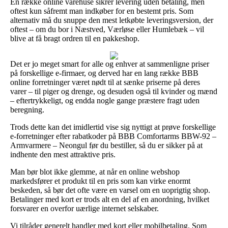
En række online varehuse sikrer levering uden betaling, men
oftest kun såfremt man indkøber for en bestemt pris. Som
alternativ må du snuppe den mest letkøbte leveringsversion, der
oftest – om du bor i Næstved, Værløse eller Humlebæk – vil
blive at få bragt ordren til en pakkeshop.
Det er jo meget smart for alle og enhver at sammenligne priser
på forskellige e-firmaer, og derved har en lang række BBB
online forretninger været nødt til at sænke priserne på deres
varer – til piger og drenge, og desuden også til kvinder og mænd
– eftertrykkeligt, og endda nogle gange præstere fragt uden
beregning.
Trods dette kan det imidlertid vise sig nyttigt at prøve forskellige
e-forretninger efter rabatkoder på BBB Comfortarms BBW-92 –
Armvarmere – Neongul før du bestiller, så du er sikker på at
indhente den mest attraktive pris.
Man bør blot ikke glemme, at når en online webshop
markedsfører et produkt til en pris som kan virke enormt
beskeden, så bør det ofte være en varsel om en uoprigtig shop.
Betalinger med kort er trods alt en del af en anordning, hvilket
forsvarer en overfor uærlige internet selskaber.
Vi tilråder generelt handler med kort eller mobilbetaling. Som