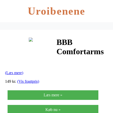
Uroibenene
BBB
Comfortarms
BBW-92 –
Armvarmere –
(Læs mere)
Neongul
149 kr.
(Vis fragtpris)
Læs mere »
Køb nu »