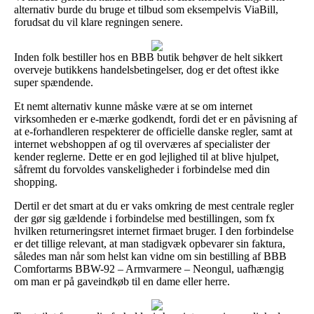
alternativ burde du bruge et tilbud som eksempelvis ViaBill,
forudsat du vil klare regningen senere.
Inden folk bestiller hos en BBB butik behøver de helt sikkert
overveje butikkens handelsbetingelser, dog er det oftest ikke
super spændende.
Et nemt alternativ kunne måske være at se om internet
virksomheden er e-mærke godkendt, fordi det er en påvisning af
at e-forhandleren respekterer de officielle danske regler, samt at
internet webshoppen af og til overværes af specialister der
kender reglerne. Dette er en god lejlighed til at blive hjulpet,
såfremt du forvoldes vanskeligheder i forbindelse med din
shopping.
Dertil er det smart at du er vaks omkring de mest centrale regler
der gør sig gældende i forbindelse med bestillingen, som fx
hvilken returneringsret internet firmaet bruger. I den forbindelse
er det tillige relevant, at man stadigvæk opbevarer sin faktura,
således man når som helst kan vidne om sin bestilling af BBB
Comfortarms BBW-92 – Armvarmere – Neongul, uafhængig
om man er på gaveindkøb til en dame eller herre.