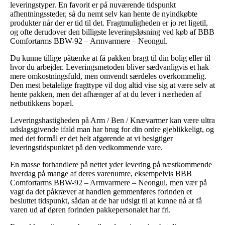
leveringstyper. En favorit er på nuværende tidspunkt
afhentningssteder, så du nemt selv kan hente de nyindkøbte
produkter når der er tid til det. Fragtmuligheden er jo ret ligetil,
og ofte derudover den billigste leveringsløsning ved køb af BBB
Comfortarms BBW-92 – Armvarmere – Neongul.
Du kunne tillige påtænke at få pakken bragt til din bolig eller til
hvor du arbejder. Leveringsmetoden bliver sædvanligvis et hak
mere omkostningsfuld, men omvendt særdeles overkommelig.
Den mest betalelige fragttype vil dog altid vise sig at være selv at
hente pakken, men det afhænger af at du lever i nærheden af
netbutikkens bopæl.
Leveringshastigheden på Arm / Ben / Knævarmer kan være ultra
udslagsgivende ifald man har brug for din ordre øjeblikkeligt, og
med det formål er det helt afgørende at vi besigtiger
leveringstidspunktet på den vedkommende vare.
En masse forhandlere på nettet yder levering på næstkommende
hverdag på mange af deres varenumre, eksempelvis BBB
Comfortarms BBW-92 – Armvarmere – Neongul, men vær på
vagt da det påkræver at handlen gemmenføres forinden et
besluttet tidspunkt, sådan at de har udsigt til at kunne nå at få
varen ud af døren forinden pakkepersonalet har fri.