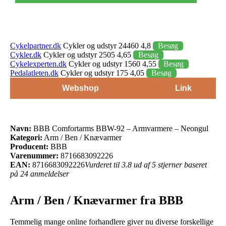
Cykelpartner.dk
Cykler og udstyr 24460 4,8
Besøg
Cykler.dk
Cykler og udstyr 2505 4,65
Besøg
Cykelexperten.dk
Cykler og udstyr 1560 4,55
Besøg
Pedalatleten.dk
Cykler og udstyr 175 4,05
Besøg
Webshop
Link
Navn:
BBB Comfortarms BBW-92 – Armvarmere – Neongul
Kategori:
Arm / Ben / Knævarmer
Producent:
BBB
Varenummer:
8716683092226
EAN:
8716683092226
Vurderet til 3.8 ud af 5 stjerner baseret
på 24 anmeldelser
Arm / Ben / Knævarmer fra BBB
Temmelig mange online forhandlere giver nu diverse forskellige