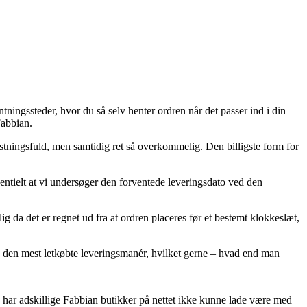
ingssteder, hvor du så selv henter ordren når det passer ind i din
Fabbian.
kostningsfuld, men samtidig ret så overkommelig. Den billigste form for
ntielt at vi undersøger den forventede leveringsdato ved den
a det er regnet ud fra at ordren placeres før et bestemt klokkeslæt,
je den mest letkøbte leveringsmanér, hvilket gerne – hvad end man
tte har adskillige Fabbian butikker på nettet ikke kunne lade være med