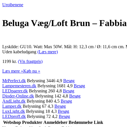
Uroibenene
Beluga Væg/Loft Brun – Fabbi
Lyskilde: GU10. Watt: Max 50W. Mål: H: 12,3 cm / Ø: 11,6 cm cm. Ma
Uden kabeludgang
(Læs mere)
1199 kr.
(Vis fragtpris)
Læs mere »
Køb nu »
MrPerfect.dk
Belysning 3446 4,9
Besøg
Lampemesteren.dk
Belysning 1681 4,9
Besøg
LEDpaerer.dk
Belysning 260 4,8
Besøg
Dioder-Online.dk
Belysning 142 4,8
Besøg
AndLight.dk
Belysning 840 4,5
Besøg
Lamper.dk
Belysning 67 4,3
Besøg
LuxLight.dk
Belysning 18 4,3
Besøg
LEDproff.dk
Belysning 72 4,2
Besøg
Webshop
Produkter
Anmeldelser
Bedømmelse
Link