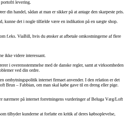
portofri levering.
r din handel, sådan at man er sikker på at antage den skarpeste pris.
god, kunne det i nogle tilfælde være en indikation på en uægte shop.
om f.eks. ViaBill, hvis du ønsker at afbetale omkostningerne af flere
 ikke videre interessant.
ererer i overensstemmelse med de danske regler, samt at virksomheden
oblemer ved din ordre.
n ombytningspolitik internet firmaet anvender. I den relation er det
ft Brun – Fabbian, om man skal købe gave til en dreng eller pige.
gger nærmere på internet forretningens vurderinger af Beluga Væg/Loft
som tilbyder kunderne at forfatte en kritik af deres købsoplevelse,