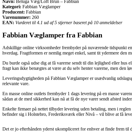
Navn:
Beluga Væg/Loft Brun – Fabbian
Kategori:
Fabbian Væglamper
Producent:
Fabbian
Varenummer:
260
EAN:
Vurderet til 4.1 ud af 5 stjerner baseret på 10 anmeldelser
Fabbian Væglamper fra Fabbian
Adskillige online virksomheder frembyder på nuværende tidspunkt en ræ
hverdag. Fragtformen er nemlig meget enkel, samt tit ydermere den m
Du burde også udse dig at få varerne sendt til din lejlighed eller hus
fragt kan ikke benægtes at være at du selv henter varerne, men den lø
Leveringsdygtigheden på Fabbian Væglamper er usædvanlig udslagsgiven
relevante vare.
En masse online outlets frembyder 1 dags levering på en masse varenu
sådan at de med sikkerhed kan nå at få de nye varer sendt afsted inde
Enkelte firmaer på nettet tilbyder levering uden betaling, men i regl
befinder sig i Holstebro, Frederiksværk eller Nivå – vil blive at få leve
Det er jo efterhånden yderst ukompliceret for enhver at finde frem til 