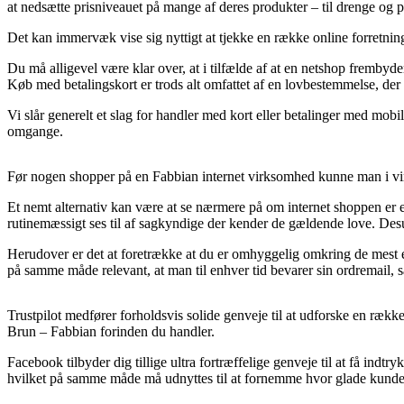
at nedsætte prisniveauet på mange af deres produkter – til drenge og p
Det kan immervæk vise sig nyttigt at tjekke en række online forretnin
Du må alligevel være klar over, at i tilfælde af at en netshop frembyde
Køb med betalingskort er trods alt omfattet af en lovbestemmelse, de
Vi slår generelt et slag for handler med kort eller betalinger med mob
omgange.
Før nogen shopper på en Fabbian internet virksomhed kunne man i vir
Et nemt alternativ kan være at se nærmere på om internet shoppen er
rutinemæssigt ses til af sagkyndige der kender de gældende love. Des
Herudover er det at foretrække at du er omhyggelig omkring de mest es
på samme måde relevant, at man til enhver tid bevarer sin ordremail,
Trustpilot medfører forholdsvis solide genveje til at udforske en ræk
Brun – Fabbian forinden du handler.
Facebook tilbyder dig tillige ultra fortræffelige genveje til at få indt
hvilket på samme måde må udnyttes til at fornemme hvor glade kunde