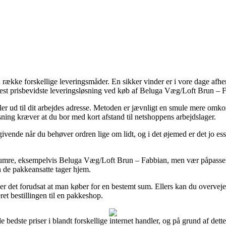
kke forskellige leveringsmåder. En sikker vinder er i vore dage afhentn
est prisbevidste leveringsløsning ved køb af Beluga Væg/Loft Brun – 
 eller ud til dit arbejdes adresse. Metoden er jævnligt en smule mere om
sning kræver at du bor med kort afstand til netshoppens arbejdslager.
de når du behøver ordren lige om lidt, og i det øjemed er det jo esse
mre, eksempelvis Beluga Væg/Loft Brun – Fabbian, men vær påpasselig d
n de pakkeansatte tager hjem.
en er det forudsat at man køber for en bestemt sum. Ellers kan du overve
ret bestillingen til en pakkeshop.
de bedste priser i blandt forskellige internet handler, og på grund af de