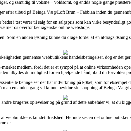
iger, og samtidig til voksne – voldsomt, og endda nogle gange præstere 
ger efter tilbud på Beluga Væg/Loft Brun – Fabbian inden du gennemføre
r bedst i test varer til salg for en salgspris som kan virke besynderligt 
r værner os overfor bedrageriske online webshops.
ilen. Som en anden løsning kunne du drage fordel af en afdragsløsning s
keligheden gennemse webbutikkens handelsbetingelser, dog er det gerne
 e-mærket medlem, fordi det er et sympol på at online virksomheden op
uden tilbydes du mulighed for en hjælpende hånd, ifald du forvoldes pr
sentielle betingelser der har indvirkning på købet, som for eksempel de
 så man en anden gang vil kunne bevidne sin shopping af Beluga Væg/Lo
ke andre brugeres oplevelser og på grund af dette anbefaler vi, at du ki
ryk af webbutikkens kundetilfredshed. Herinde ses en del online butikker 
rne er.