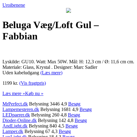
Uroibenene
Beluga Væg/Loft Gul –
Fabbian
Lyskilde: GU10. Watt: Max 50W. Mål: H: 12,3 cm / Ø: 11,6 cm cm.
Materiale: Glass, Krystal . Designer: Marc Sadler
Uden kabeludgang
(Læs mere)
1199 kr.
(Vis fragtpris)
Læs mere »
Køb nu »
MrPerfect.dk
Belysning 3446 4,9
Besøg
Lampemesteren.dk
Belysning 1681 4,9
Besøg
LEDpaerer.dk
Belysning 260 4,8
Besøg
Dioder-Online.dk
Belysning 142 4,8
Besøg
AndLight.dk
Belysning 840 4,5
Besøg
Lamper.dk
Belysning 67 4,3
Besøg
LuxLight.dk
Belysning 18 4,3
Besøg