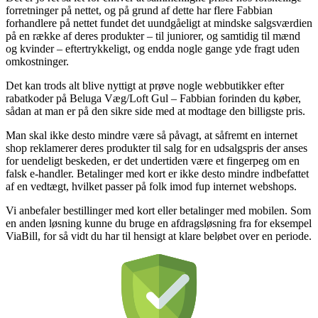
forretninger på nettet, og på grund af dette har flere Fabbian
forhandlere på nettet fundet det uundgåeligt at mindske salgsværdien
på en række af deres produkter – til juniorer, og samtidig til mænd
og kvinder – eftertrykkeligt, og endda nogle gange yde fragt uden
omkostninger.
Det kan trods alt blive nyttigt at prøve nogle webbutikker efter
rabatkoder på Beluga Væg/Loft Gul – Fabbian forinden du køber,
sådan at man er på den sikre side med at modtage den billigste pris.
Man skal ikke desto mindre være så påvagt, at såfremt en internet
shop reklamerer deres produkter til salg for en udsalgspris der anses
for uendeligt beskeden, er det undertiden være et fingerpeg om en
falsk e-handler. Betalinger med kort er ikke desto mindre indbefattet
af en vedtægt, hvilket passer på folk imod fup internet webshops.
Vi anbefaler bestillinger med kort eller betalinger med mobilen. Som
en anden løsning kunne du bruge en afdragsløsning fra for eksempel
ViaBill, for så vidt du har til hensigt at klare beløbet over en periode.