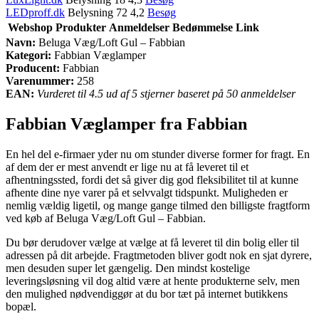
LEDproff.dk
Belysning 72 4,2
Besøg
Webshop
Produkter
Anmeldelser
Bedømmelse
Link
Navn:
Beluga Væg/Loft Gul – Fabbian
Kategori:
Fabbian Væglamper
Producent:
Fabbian
Varenummer:
258
EAN:
Vurderet til 4.5 ud af 5 stjerner baseret på 50 anmeldelser
Fabbian Væglamper fra Fabbian
En hel del e-firmaer yder nu om stunder diverse former for fragt. En
af dem der er mest anvendt er lige nu at få leveret til et
afhentningssted, fordi det så giver dig god fleksibilitet til at kunne
afhente dine nye varer på et selvvalgt tidspunkt. Muligheden er
nemlig vældig ligetil, og mange gange tilmed den billigste fragtform
ved køb af Beluga Væg/Loft Gul – Fabbian.
Du bør derudover vælge at vælge at få leveret til din bolig eller til
adressen på dit arbejde. Fragtmetoden bliver godt nok en sjat dyrere,
men desuden super let gængelig. Den mindst kostelige
leveringsløsning vil dog altid være at hente produkterne selv, men
den mulighed nødvendiggør at du bor tæt på internet butikkens
bopæl.