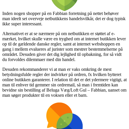
Inden nogen shopper på en Fabbian forretning på nettet behøver
man ideelt set overveje netbutikkens handelsvilkår, det er dog typisk
ikke super interessant.
Alternativet er at se nærmere på om netbutikken er støttet af e-
mærket, hvilket skulle være en tryghed om at internet butikken lever
op til de gældende danske regler, samt at internet webshoppen en
gang i mellem evalueres af jurister som mestrer bestemmelserne på
området. Desuden giver det dig lejlighed til opbakning, for så vidt
du forvoldes dilemmaer med din handel.
Desuden rekommanderer vi at man er vaks omkring de mest
betydningsfulde regler der indvirker på ordren, fx hvilken bytteret
online butikken garanterer. I relation til det er det ydermere vigtigt, at
man til enhver tid gemmer sin ordremail, så man i fremtiden kan
bevidne sin bestilling af Beluga Væg/Loft Gul – Fabbian, uanset om
man søger produkter til en voksen eller et barn.