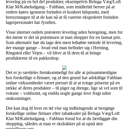
levering på en hel del produkter, eksempelvis Beluga Væg/Loft
Klar M/Kabeludgang – Fabbian, som imidlertid beroer på at
ordren køres igennem forinden et konkret tidspunkt, med
hensynstagen til at de kan nå at få varerne ekspederet forinden
lagerpersonalet har fyraften.
Visse internet outlets præsterer levering uden beregning, men for
det meste er det så præmissen at man shopper for en fastsat pris.
Som alternativ bør du tage den mest letkøbte metode til levering,
der mange gange – hvad end man befinder sig i Herning,
Ringsted eller Vejen – vil blive at få dem til at bringe
produkterne til en pakkeshop.
Det er jo særdeles fremkommeligt for alle at prissammenligne
hos forskellige e-firmaer, og af den grund har adskillige Fabbian
online virksomheder været presset til at at tvinge priserne på en
række af deres produkter – til piger og drenge, lige så vel som til
voksne – voldsomt, og endda nogle gange love fragt uden
omkostninger.
Det kan dog til hver en tid vise sig indbringende at besigtige
forskellige online firmaer efter rabatkoder på Beluga Væg/Loft
Klar M/Kabeludgang – Fabbian forud for at du færdiggør din
shopping, således at man er skråsikker på at opnå den
prisbilligste pris.