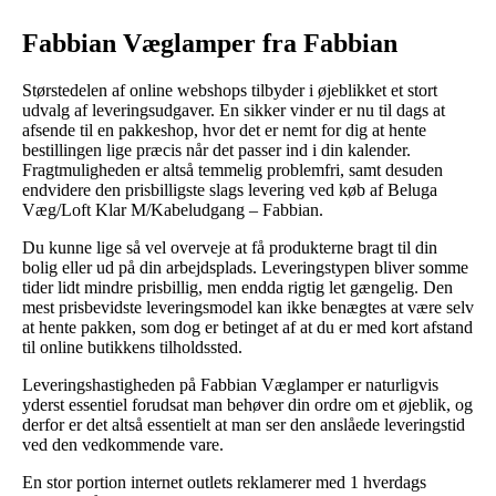
Fabbian Væglamper fra Fabbian
Størstedelen af online webshops tilbyder i øjeblikket et stort
udvalg af leveringsudgaver. En sikker vinder er nu til dags at
afsende til en pakkeshop, hvor det er nemt for dig at hente
bestillingen lige præcis når det passer ind i din kalender.
Fragtmuligheden er altså temmelig problemfri, samt desuden
endvidere den prisbilligste slags levering ved køb af Beluga
Væg/Loft Klar M/Kabeludgang – Fabbian.
Du kunne lige så vel overveje at få produkterne bragt til din
bolig eller ud på din arbejdsplads. Leveringstypen bliver somme
tider lidt mindre prisbillig, men endda rigtig let gængelig. Den
mest prisbevidste leveringsmodel kan ikke benægtes at være selv
at hente pakken, som dog er betinget af at du er med kort afstand
til online butikkens tilholdssted.
Leveringshastigheden på Fabbian Væglamper er naturligvis
yderst essentiel forudsat man behøver din ordre om et øjeblik, og
derfor er det altså essentielt at man ser den anslåede leveringstid
ved den vedkommende vare.
En stor portion internet outlets reklamerer med 1 hverdags