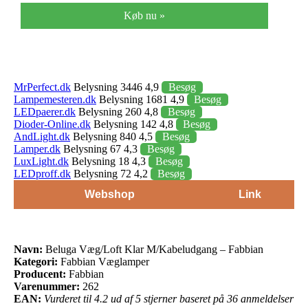
Køb nu »
MrPerfect.dk
Belysning 3446 4,9
Besøg
Lampemesteren.dk
Belysning 1681 4,9
Besøg
LEDpaerer.dk
Belysning 260 4,8
Besøg
Dioder-Online.dk
Belysning 142 4,8
Besøg
AndLight.dk
Belysning 840 4,5
Besøg
Lamper.dk
Belysning 67 4,3
Besøg
LuxLight.dk
Belysning 18 4,3
Besøg
LEDproff.dk
Belysning 72 4,2
Besøg
Webshop
Link
Navn:
Beluga Væg/Loft Klar M/Kabeludgang – Fabbian
Kategori:
Fabbian Væglamper
Producent:
Fabbian
Varenummer:
262
EAN:
Vurderet til 4.2 ud af 5 stjerner baseret på 36 anmeldelser