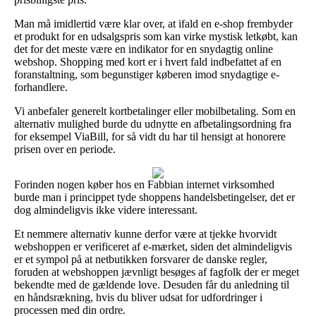
Man må imidlertid være klar over, at ifald en e-shop frembyder
et produkt for en udsalgspris som kan virke mystisk letkøbt, kan
det for det meste være en indikator for en snydagtig online
webshop. Shopping med kort er i hvert fald indbefattet af en
foranstaltning, som begunstiger køberen imod snydagtige e-
forhandlere.
Vi anbefaler generelt kortbetalinger eller mobilbetaling. Som en
alternativ mulighed burde du udnytte en afbetalingsordning fra
for eksempel ViaBill, for så vidt du har til hensigt at honorere
prisen over en periode.
Forinden nogen køber hos en Fabbian internet virksomhed
burde man i princippet tyde shoppens handelsbetingelser, det er
dog almindeligvis ikke videre interessant.
Et nemmere alternativ kunne derfor være at tjekke hvorvidt
webshoppen er verificeret af e-mærket, siden det almindeligvis
er et sympol på at netbutikken forsvarer de danske regler,
foruden at webshoppen jævnligt besøges af fagfolk der er meget
bekendte med de gældende love. Desuden får du anledning til
en håndsrækning, hvis du bliver udsat for udfordringer i
processen med din ordre.