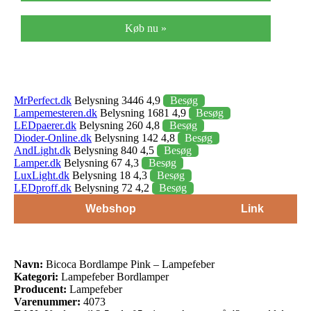
Køb nu »
MrPerfect.dk
Belysning 3446 4,9
Besøg
Lampemesteren.dk
Belysning 1681 4,9
Besøg
LEDpaerer.dk
Belysning 260 4,8
Besøg
Dioder-Online.dk
Belysning 142 4,8
Besøg
AndLight.dk
Belysning 840 4,5
Besøg
Lamper.dk
Belysning 67 4,3
Besøg
LuxLight.dk
Belysning 18 4,3
Besøg
LEDproff.dk
Belysning 72 4,2
Besøg
Webshop
Link
Navn:
Bicoca Bordlampe Pink – Lampefeber
Kategori:
Lampefeber Bordlamper
Producent:
Lampefeber
Varenummer:
4073