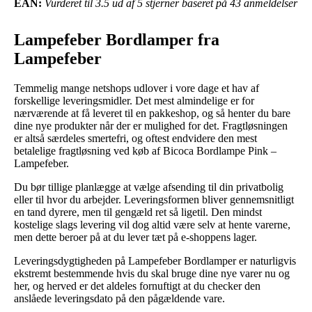
EAN:
Vurderet til 3.5 ud af 5 stjerner baseret på 43 anmeldelser
Lampefeber Bordlamper fra
Lampefeber
Temmelig mange netshops udlover i vore dage et hav af
forskellige leveringsmidler. Det mest almindelige er for
nærværende at få leveret til en pakkeshop, og så henter du bare
dine nye produkter når der er mulighed for det. Fragtløsningen
er altså særdeles smertefri, og oftest endvidere den mest
betalelige fragtløsning ved køb af Bicoca Bordlampe Pink –
Lampefeber.
Du bør tillige planlægge at vælge afsending til din privatbolig
eller til hvor du arbejder. Leveringsformen bliver gennemsnitligt
en tand dyrere, men til gengæld ret så ligetil. Den mindst
kostelige slags levering vil dog altid være selv at hente varerne,
men dette beroer på at du lever tæt på e-shoppens lager.
Leveringsdygtigheden på Lampefeber Bordlamper er naturligvis
ekstremt bestemmende hvis du skal bruge dine nye varer nu og
her, og herved er det aldeles fornuftigt at du checker den
anslåede leveringsdato på den pågældende vare.