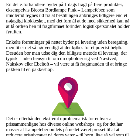
En del e-forhandlere byder på 1 dags fragt på flere produkter,
eksempelvis Bicoca Bordlampe Pink – Lampefeber, som
imidlertid regnes ud fra at bestillingen anbringes tidligere end et
nøjagtigt klokkeslæt, med det formål at de med sikkerhed kan nå
at få ordren hen til fragtfirmaet forinden logistikpersonalet holder
fyraften.
Enkelte forretninger på nettet byder på levering uden beregning,
men tit er det så nødvendigt at der købes for et præcist beløb.
Desuden bør man udse dig den billigste metode til levering, der
typisk – uden hensyn til om du opholder sig ved Næstved,
Nakskov eller Ebeltoft – vil være at få fragtmanden til at bringe
pakken til en pakkeshop.
Det er efterhånden ekstremt uproblematisk for enhver at
prissammenligne hos diverse online webshops, og for det har
masser af Lampefeber outlets på nettet været presset til at at
reducere prisniveauet på deres varer – til børn, lige så vel som til