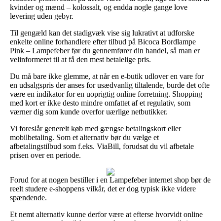
kvinder og mænd – kolossalt, og endda nogle gange love
levering uden gebyr.
Til gengæld kan det stadigvæk vise sig lukrativt at udforske
enkelte online forhandlere efter tilbud på Bicoca Bordlampe
Pink – Lampefeber før du gennemfører din handel, så man er
velinformeret til at få den mest betalelige pris.
Du må bare ikke glemme, at når en e-butik udlover en vare for
en udsalgspris der anses for usædvanlig tiltalende, burde det ofte
være en indikator for en uoprigtig online forretning. Shopping
med kort er ikke desto mindre omfattet af et regulativ, som
værner dig som kunde overfor uærlige netbutikker.
Vi foreslår generelt køb med gængse betalingskort eller
mobilbetaling. Som et alternativ bør du vælge et
afbetalingstilbud som f.eks. ViaBill, forudsat du vil afbetale
prisen over en periode.
Forud for at nogen bestiller i en Lampefeber internet shop bør de
reelt studere e-shoppens vilkår, det er dog typisk ikke videre
spændende.
Et nemt alternativ kunne derfor være at efterse hvorvidt online