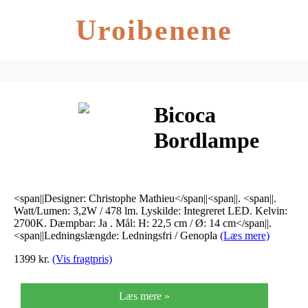
Uroibenene
Bicoca
Bordlampe
Pink –
Lampefeber
<span||Designer: Christophe Mathieu</span||<span||. <span||.
Watt/Lumen: 3,2W / 478 lm. Lyskilde: Integreret LED. Kelvin:
2700K. Dæmpbar: Ja . Mål: H: 22,5 cm / Ø: 14 cm</span||.
<span||Ledningslængde: Ledningsfri / Genopla
(Læs mere)
1399 kr.
(Vis fragtpris)
Læs mere »