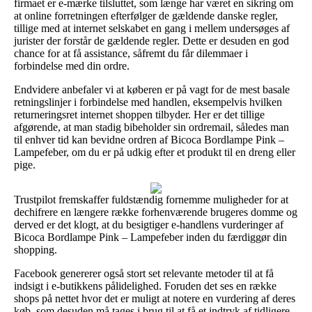
firmaet er e-mærke tilsluttet, som længe har været en sikring om
at online forretningen efterfølger de gældende danske regler,
tillige med at internet selskabet en gang i mellem undersøges af
jurister der forstår de gældende regler. Dette er desuden en god
chance for at få assistance, såfremt du får dilemmaer i
forbindelse med din ordre.
Endvidere anbefaler vi at køberen er på vagt for de mest basale
retningslinjer i forbindelse med handlen, eksempelvis hvilken
returneringsret internet shoppen tilbyder. Her er det tillige
afgørende, at man stadig bibeholder sin ordremail, således man
til enhver tid kan bevidne ordren af Bicoca Bordlampe Pink –
Lampefeber, om du er på udkig efter et produkt til en dreng eller
pige.
Trustpilot fremskaffer fuldstændig fornemme muligheder for at
dechifrere en længere række forhenværende brugeres domme og
derved er det klogt, at du besigtiger e-handlens vurderinger af
Bicoca Bordlampe Pink – Lampefeber inden du færdiggør din
shopping.
Facebook genererer også stort set relevante metoder til at få
indsigt i e-butikkens pålidelighed. Foruden det ses en række
shops på nettet hvor det er muligt at notere en vurdering af deres
køb, som desuden må tages i brug til at få et indtryk af tidligere