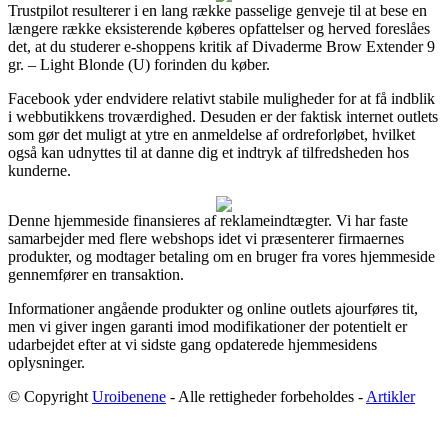
Trustpilot resulterer i en lang række passelige genveje til at bese en
længere række eksisterende køberes opfattelser og herved foreslåes
det, at du studerer e-shoppens kritik af Divaderme Brow Extender 9
gr. – Light Blonde (U) forinden du køber.
Facebook yder endvidere relativt stabile muligheder for at få indblik
i webbutikkens troværdighed. Desuden er der faktisk internet outlets
som gør det muligt at ytre en anmeldelse af ordreforløbet, hvilket
også kan udnyttes til at danne dig et indtryk af tilfredsheden hos
kunderne.
Denne hjemmeside finansieres af reklameindtægter. Vi har faste
samarbejder med flere webshops idet vi præsenterer firmaernes
produkter, og modtager betaling om en bruger fra vores hjemmeside
gennemfører en transaktion.
Informationer angående produkter og online outlets ajourføres tit,
men vi giver ingen garanti imod modifikationer der potentielt er
udarbejdet efter at vi sidste gang opdaterede hjemmesidens
oplysninger.
© Copyright
Uroibenene
- Alle rettigheder forbeholdes -
Artikler