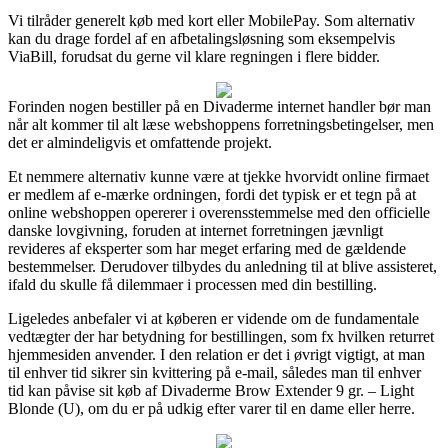
Vi tilråder generelt køb med kort eller MobilePay. Som alternativ
kan du drage fordel af en afbetalingsløsning som eksempelvis
ViaBill, forudsat du gerne vil klare regningen i flere bidder.
Forinden nogen bestiller på en Divaderme internet handler bør man
når alt kommer til alt læse webshoppens forretningsbetingelser, men
det er almindeligvis et omfattende projekt.
Et nemmere alternativ kunne være at tjekke hvorvidt online firmaet
er medlem af e-mærke ordningen, fordi det typisk er et tegn på at
online webshoppen opererer i overensstemmelse med den officielle
danske lovgivning, foruden at internet forretningen jævnligt
revideres af eksperter som har meget erfaring med de gældende
bestemmelser. Derudover tilbydes du anledning til at blive assisteret,
ifald du skulle få dilemmaer i processen med din bestilling.
Ligeledes anbefaler vi at køberen er vidende om de fundamentale
vedtægter der har betydning for bestillingen, som fx hvilken returret
hjemmesiden anvender. I den relation er det i øvrigt vigtigt, at man
til enhver tid sikrer sin kvittering på e-mail, således man til enhver
tid kan påvise sit køb af Divaderme Brow Extender 9 gr. – Light
Blonde (U), om du er på udkig efter varer til en dame eller herre.