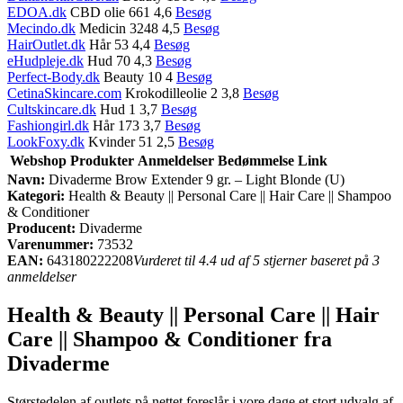
EDOA.dk
CBD olie 661 4,6
Besøg
Mecindo.dk
Medicin 3248 4,5
Besøg
HairOutlet.dk
Hår 53 4,4
Besøg
eHudpleje.dk
Hud 70 4,3
Besøg
Perfect-Body.dk
Beauty 10 4
Besøg
CetinaSkincare.com
Krokodilleolie 2 3,8
Besøg
Cultskincare.dk
Hud 1 3,7
Besøg
Fashiongirl.dk
Hår 173 3,7
Besøg
LookFoxy.dk
Kvinder 51 2,5
Besøg
Webshop
Produkter
Anmeldelser
Bedømmelse
Link
Navn:
Divaderme Brow Extender 9 gr. – Light Blonde (U)
Kategori:
Health & Beauty || Personal Care || Hair Care || Shampoo
& Conditioner
Producent:
Divaderme
Varenummer:
73532
EAN:
643180222208
Vurderet til 4.4 ud af 5 stjerner baseret på 3
anmeldelser
Health & Beauty || Personal Care || Hair
Care || Shampoo & Conditioner fra
Divaderme
Størstedelen af outlets på nettet foreslår i vore dage et stort udvalg af