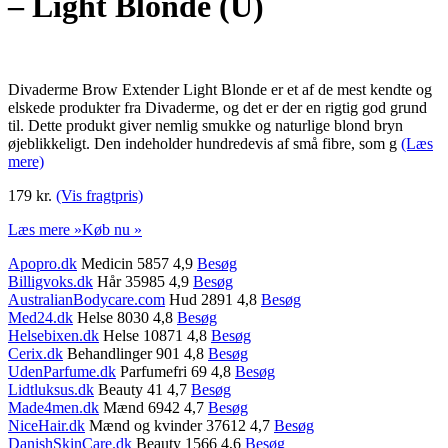
– Light Blonde (U)
Divaderme Brow Extender Light Blonde er et af de mest kendte og
elskede produkter fra Divaderme, og det er der en rigtig god grund
til. Dette produkt giver nemlig smukke og naturlige blond bryn
øjeblikkeligt. Den indeholder hundredevis af små fibre, som g
(Læs
mere)
179 kr.
(Vis fragtpris)
Læs mere »
Køb nu »
Apopro.dk
Medicin 5857 4,9
Besøg
Billigvoks.dk
Hår 35985 4,9
Besøg
AustralianBodycare.com
Hud 2891 4,8
Besøg
Med24.dk
Helse 8030 4,8
Besøg
Helsebixen.dk
Helse 10871 4,8
Besøg
Cerix.dk
Behandlinger 901 4,8
Besøg
UdenParfume.dk
Parfumefri 69 4,8
Besøg
Lidtluksus.dk
Beauty 41 4,7
Besøg
Made4men.dk
Mænd 6942 4,7
Besøg
NiceHair.dk
Mænd og kvinder 37612 4,7
Besøg
DanishSkinCare.dk
Beauty 1566 4,6
Besøg