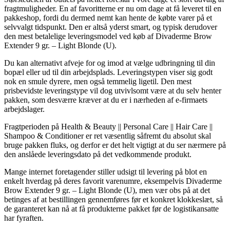
fragtmuligheder. En af favoritterne er nu om dage at få leveret til en
pakkeshop, fordi du dermed nemt kan hente de købte varer på et
selvvalgt tidspunkt. Den er altså yderst smart, og typisk derudover
den mest betalelige leveringsmodel ved køb af Divaderme Brow
Extender 9 gr. – Light Blonde (U).
Du kan alternativt afveje for og imod at vælge udbringning til din
bopæl eller ud til din arbejdsplads. Leveringstypen viser sig godt
nok en smule dyrere, men også temmelig ligetil. Den mest
prisbevidste leveringstype vil dog utvivlsomt være at du selv henter
pakken, som desværre kræver at du er i nærheden af e-firmaets
arbejdslager.
Fragtperioden på Health & Beauty || Personal Care || Hair Care ||
Shampoo & Conditioner er ret væsentlig såfremt du absolut skal
bruge pakken fluks, og derfor er det helt vigtigt at du ser nærmere på
den anslåede leveringsdato på det vedkommende produkt.
Mange internet foretagender stiller udsigt til levering på blot en
enkelt hverdag på deres favorit varenumre, eksempelvis Divaderme
Brow Extender 9 gr. – Light Blonde (U), men vær obs på at det
betinges af at bestillingen gennemføres før et konkret klokkeslæt, så
de garanteret kan nå at få produkterne pakket før de logistikansatte
har fyraften.