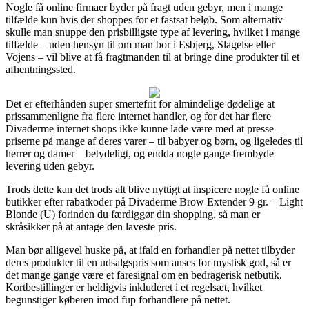
Nogle få online firmaer byder på fragt uden gebyr, men i mange
tilfælde kun hvis der shoppes for et fastsat beløb. Som alternativ
skulle man snuppe den prisbilligste type af levering, hvilket i mange
tilfælde – uden hensyn til om man bor i Esbjerg, Slagelse eller
Vojens – vil blive at få fragtmanden til at bringe dine produkter til et
afhentningssted.
Det er efterhånden super smertefrit for almindelige dødelige at
prissammenligne fra flere internet handler, og for det har flere
Divaderme internet shops ikke kunne lade være med at presse
priserne på mange af deres varer – til babyer og børn, og ligeledes til
herrer og damer – betydeligt, og endda nogle gange frembyde
levering uden gebyr.
Trods dette kan det trods alt blive nyttigt at inspicere nogle få online
butikker efter rabatkoder på Divaderme Brow Extender 9 gr. – Light
Blonde (U) forinden du færdiggør din shopping, så man er
skråsikker på at antage den laveste pris.
Man bør alligevel huske på, at ifald en forhandler på nettet tilbyder
deres produkter til en udsalgspris som anses for mystisk god, så er
det mange gange være et faresignal om en bedragerisk netbutik.
Kortbestillinger er heldigvis inkluderet i et regelsæt, hvilket
begunstiger køberen imod fup forhandlere på nettet.