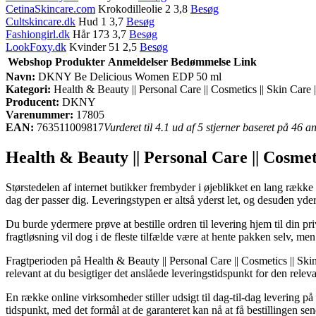
CetinaSkincare.com
Krokodilleolie 2 3,8
Besøg
Cultskincare.dk
Hud 1 3,7
Besøg
Fashiongirl.dk
Hår 173 3,7
Besøg
LookFoxy.dk
Kvinder 51 2,5
Besøg
Webshop
Produkter
Anmeldelser
Bedømmelse
Link
Navn:
DKNY Be Delicious Women EDP 50 ml
Kategori:
Health & Beauty || Personal Care || Cosmetics || Skin Car
Producent:
DKNY
Varenummer:
17805
EAN:
763511009817
Vurderet til 4.1 ud af 5 stjerner baseret på 46 
Health & Beauty || Personal Care || Cosm
Størstedelen af internet butikker frembyder i øjeblikket en lang række
dag der passer dig. Leveringstypen er altså yderst let, og desuden 
Du burde ydermere prøve at bestille ordren til levering hjem til din p
fragtløsning vil dog i de fleste tilfælde være at hente pakken selv, men
Fragtperioden på Health & Beauty || Personal Care || Cosmetics || Skin
relevant at du besigtiger det anslåede leveringstidspunkt for den releva
En række online virksomheder stiller udsigt til dag-til-dag levering
tidspunkt, med det formål at de garanteret kan nå at få bestillingen se