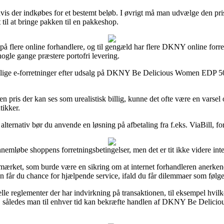
vis der indkøbes for et bestemt beløb. I øvrigt må man udvælge den prisb
 til at bringe pakken til en pakkeshop.
 på flere online forhandlere, og til gengæld har flere DKNY online forret
nogle gange præstere portofri levering.
kellige e-forretninger efter udsalg på DKNY Be Delicious Women EDP 50 
 pris der kan ses som urealistisk billig, kunne det ofte være en varsel o
tikker.
alternativ bør du anvende en løsning på afbetaling fra f.eks. ViaBill, f
mløbe shoppens forretningsbetingelser, men det er tit ikke videre inte
e-mærket, som burde være en sikring om at internet forhandleren anerken
 får du chance for hjælpende service, ifald du får dilemmaer som følge 
elle reglementer der har indvirkning på transaktionen, til eksempel hvil
il, således man til enhver tid kan bekræfte handlen af DKNY Be Delici