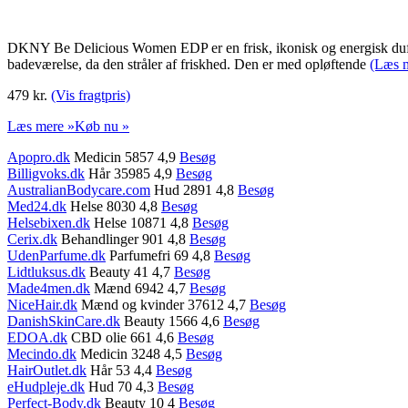
DKNY Be Delicious Women EDP er en frisk, ikonisk og energisk duft 
badeværelse, da den stråler af friskhed. Den er med opløftende
(Læs 
479 kr.
(Vis fragtpris)
Læs mere »
Køb nu »
Apopro.dk
Medicin 5857 4,9
Besøg
Billigvoks.dk
Hår 35985 4,9
Besøg
AustralianBodycare.com
Hud 2891 4,8
Besøg
Med24.dk
Helse 8030 4,8
Besøg
Helsebixen.dk
Helse 10871 4,8
Besøg
Cerix.dk
Behandlinger 901 4,8
Besøg
UdenParfume.dk
Parfumefri 69 4,8
Besøg
Lidtluksus.dk
Beauty 41 4,7
Besøg
Made4men.dk
Mænd 6942 4,7
Besøg
NiceHair.dk
Mænd og kvinder 37612 4,7
Besøg
DanishSkinCare.dk
Beauty 1566 4,6
Besøg
EDOA.dk
CBD olie 661 4,6
Besøg
Mecindo.dk
Medicin 3248 4,5
Besøg
HairOutlet.dk
Hår 53 4,4
Besøg
eHudpleje.dk
Hud 70 4,3
Besøg
Perfect-Body.dk
Beauty 10 4
Besøg