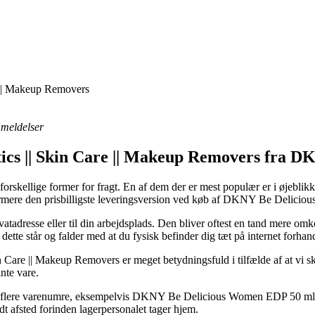
e || Makeup Removers
anmeldelser
etics || Skin Care || Makeup Removers fra 
 forskellige former for fragt. En af dem der er mest populær er i øjebli
ydermere den prisbilligste leveringsversion ved køb af DKNY Be Delic
rivatadresse eller til din arbejdsplads. Den bliver oftest en tand mere 
 dette står og falder med at du fysisk befinder dig tæt på internet forhan
 Care || Makeup Removers er meget betydningsfuld i tilfælde af at vi ska
nte vare.
 på flere varenumre, eksempelvis DKNY Be Delicious Women EDP 50 ml, s
ndt afsted forinden lagerpersonalet tager hjem.