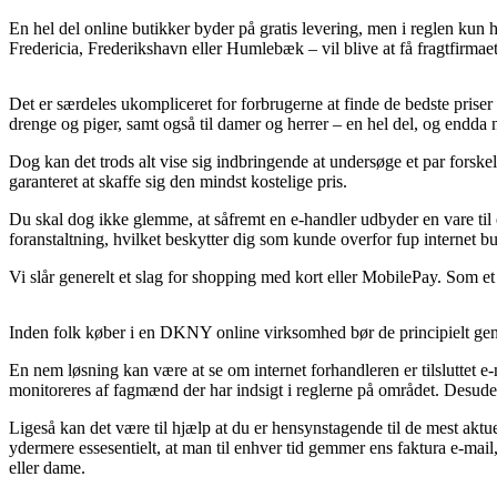
En hel del online butikker byder på gratis levering, men i reglen kun h
Fredericia, Frederikshavn eller Humlebæk – vil blive at få fragtfirmaet
Det er særdeles ukompliceret for forbrugerne at finde de bedste priser
drenge og piger, samt også til damer og herrer – en hel del, og endda 
Dog kan det trods alt vise sig indbringende at undersøge et par fors
garanteret at skaffe sig den mindst kostelige pris.
Du skal dog ikke glemme, at såfremt en e-handler udbyder en vare til en
foranstaltning, hvilket beskytter dig som kunde overfor fup internet bu
Vi slår generelt et slag for shopping med kort eller MobilePay. Som et 
Inden folk køber i en DKNY online virksomhed bør de principielt genne
En nem løsning kan være at se om internet forhandleren er tilsluttet 
monitoreres af fagmænd der har indsigt i reglerne på området. Desuden
Ligeså kan det være til hjælp at du er hensynstagende til de mest aktu
ydermere essesentielt, at man til enhver tid gemmer ens faktura e-ma
eller dame.