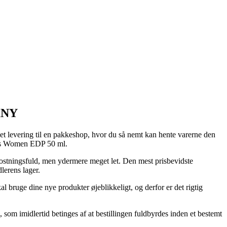
DKNY
kket levering til en pakkeshop, hvor du så nemt kan hente varerne den
ious Women EDP 50 ml.
omkostningsfuld, men ydermere meget let. Den mest prisbevidste
dlerens lager.
l bruge dine nye produkter øjeblikkeligt, og derfor er det rigtig
om imidlertid betinges af at bestillingen fuldbyrdes inden et bestemt