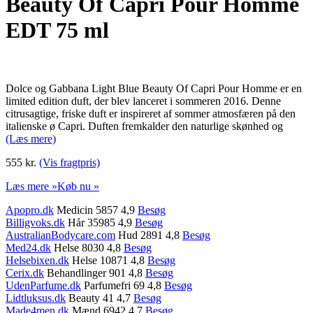
Beauty Of Capri Pour Homme
EDT 75 ml
Dolce og Gabbana Light Blue Beauty Of Capri Pour Homme er en
limited edition duft, der blev lanceret i sommeren 2016. Denne
citrusagtige, friske duft er inspireret af sommer atmosfæren på den
italienske ø Capri. Duften fremkalder den naturlige skønhed og
(Læs mere)
555 kr.
(Vis fragtpris)
Læs mere »
Køb nu »
Apopro.dk
Medicin 5857 4,9
Besøg
Billigvoks.dk
Hår 35985 4,9
Besøg
AustralianBodycare.com
Hud 2891 4,8
Besøg
Med24.dk
Helse 8030 4,8
Besøg
Helsebixen.dk
Helse 10871 4,8
Besøg
Cerix.dk
Behandlinger 901 4,8
Besøg
UdenParfume.dk
Parfumefri 69 4,8
Besøg
Lidtluksus.dk
Beauty 41 4,7
Besøg
Made4men.dk
Mænd 6942 4,7
Besøg