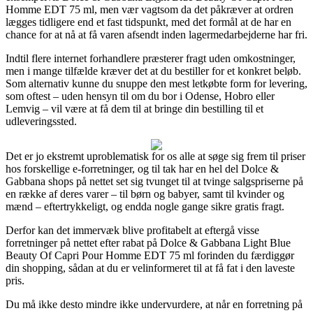
Homme EDT 75 ml, men vær vagtsom da det påkræver at ordren
lægges tidligere end et fast tidspunkt, med det formål at de har en
chance for at nå at få varen afsendt inden lagermedarbejderne har fri.
Indtil flere internet forhandlere præsterer fragt uden omkostninger,
men i mange tilfælde kræver det at du bestiller for et konkret beløb.
Som alternativ kunne du snuppe den mest letkøbte form for levering,
som oftest – uden hensyn til om du bor i Odense, Hobro eller
Lemvig – vil være at få dem til at bringe din bestilling til et
udleveringssted.
Det er jo ekstremt uproblematisk for os alle at søge sig frem til priser
hos forskellige e-forretninger, og til tak har en hel del Dolce &
Gabbana shops på nettet set sig tvunget til at tvinge salgspriserne på
en række af deres varer – til børn og babyer, samt til kvinder og
mænd – eftertrykkeligt, og endda nogle gange sikre gratis fragt.
Derfor kan det immervæk blive profitabelt at eftergå visse
forretninger på nettet efter rabat på Dolce & Gabbana Light Blue
Beauty Of Capri Pour Homme EDT 75 ml forinden du færdiggør
din shopping, sådan at du er velinformeret til at få fat i den laveste
pris.
Du må ikke desto mindre ikke undervurdere, at når en forretning på