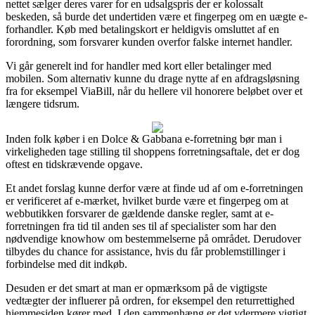
nettet sælger deres varer for en udsalgspris der er kolossalt
beskeden, så burde det undertiden være et fingerpeg om en uægte e-
forhandler. Køb med betalingskort er heldigvis omsluttet af en
forordning, som forsvarer kunden overfor falske internet handler.
Vi går generelt ind for handler med kort eller betalinger med
mobilen. Som alternativ kunne du drage nytte af en afdragsløsning
fra for eksempel ViaBill, når du hellere vil honorere beløbet over et
længere tidsrum.
Inden folk køber i en Dolce & Gabbana e-forretning bør man i
virkeligheden tage stilling til shoppens forretningsaftale, det er dog
oftest en tidskrævende opgave.
Et andet forslag kunne derfor være at finde ud af om e-forretningen
er verificeret af e-mærket, hvilket burde være et fingerpeg om at
webbutikken forsvarer de gældende danske regler, samt at e-
forretningen fra tid til anden ses til af specialister som har den
nødvendige knowhow om bestemmelserne på området. Derudover
tilbydes du chance for assistance, hvis du får problemstillinger i
forbindelse med dit indkøb.
Desuden er det smart at man er opmærksom på de vigtigste
vedtægter der influerer på ordren, for eksempel den returrettighed
hjemmesiden kører med. I den sammenhæng er det ydermere vigtigt,