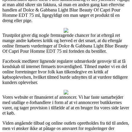
at man altid sikrer sin faktura, så man en anden gang kan eftervise
handlen af Dolce & Gabbana Light Blue Beauty Of Capri Pour
Homme EDT 75 ml, ligegyldigt om man søger et produkt til en
dreng eller pige.
Trustpilot giver dig nogle fremragende chancer for at eftergå ret
mange andre køberes kritik og herved er det smart, at du eftergår
online firmaets vurderinger af Dolce & Gabbana Light Blue Beauty
Of Capri Pour Homme EDT 75 ml forinden du bestiller.
Facebook medfører lignende regulære udmærkede genveje til at få
kendskab til internet firmaets troværdighed. Tilmed møder vi en del
online forretninger hvor folk kan tilkendegive en kritik af
købsoplevelsen, hvilket tilmed burde udnyttes til at vurdere tidligere
kunders oplevelser.
Vores website er finansieret af annoncer. Vi har faste samarbejder
med utallige e-forhandlere i form af at vi annoncerer butikkernes
varer, og tager provision i tilfælde af at en bruger fra vores side laver
et køb.
Viden angående tilbud og online outlets opretholdes fra tid til anden,
men vi ønsker ikke at påtage os ansvaret for reguleringer der