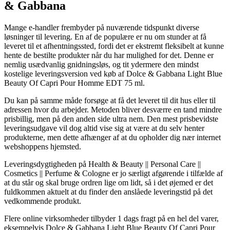
& Gabbana
Mange e-handler frembyder på nuværende tidspunkt diverse
løsninger til levering. En af de populære er nu om stunder at få
leveret til et afhentningssted, fordi det er ekstremt fleksibelt at kunne
hente de bestilte produkter når du har mulighed for det. Denne er
nemlig usædvanlig gnidningsløs, og tit ydermere den mindst
kostelige leveringsversion ved køb af Dolce & Gabbana Light Blue
Beauty Of Capri Pour Homme EDT 75 ml.
Du kan på samme måde forsøge at få det leveret til dit hus eller til
adressen hvor du arbejder. Metoden bliver desværre en tand mindre
prisbillig, men på den anden side ultra nem. Den mest prisbevidste
leveringsudgave vil dog altid vise sig at være at du selv henter
produkterne, men dette afhænger af at du opholder dig nær internet
webshoppens hjemsted.
Leveringsdygtigheden på Health & Beauty || Personal Care ||
Cosmetics || Perfume & Cologne er jo særligt afgørende i tilfælde af
at du står og skal bruge ordren lige om lidt, så i det øjemed er det
fuldkommen aktuelt at du finder den anslåede leveringstid på det
vedkommende produkt.
Flere online virksomheder tilbyder 1 dags fragt på en hel del varer,
eksempelvis Dolce & Gabbana Light Blue Beauty Of Capri Pour