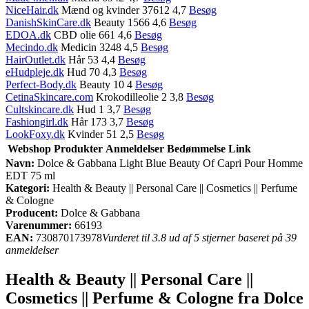
NiceHair.dk
Mænd og kvinder 37612 4,7
Besøg
DanishSkinCare.dk
Beauty 1566 4,6
Besøg
EDOA.dk
CBD olie 661 4,6
Besøg
Mecindo.dk
Medicin 3248 4,5
Besøg
HairOutlet.dk
Hår 53 4,4
Besøg
eHudpleje.dk
Hud 70 4,3
Besøg
Perfect-Body.dk
Beauty 10 4
Besøg
CetinaSkincare.com
Krokodilleolie 2 3,8
Besøg
Cultskincare.dk
Hud 1 3,7
Besøg
Fashiongirl.dk
Hår 173 3,7
Besøg
LookFoxy.dk
Kvinder 51 2,5
Besøg
Webshop
Produkter
Anmeldelser
Bedømmelse
Link
Navn:
Dolce & Gabbana Light Blue Beauty Of Capri Pour Homme
EDT 75 ml
Kategori:
Health & Beauty || Personal Care || Cosmetics || Perfume
& Cologne
Producent:
Dolce & Gabbana
Varenummer:
66193
EAN:
730870173978
Vurderet til 3.8 ud af 5 stjerner baseret på 39
anmeldelser
Health & Beauty || Personal Care ||
Cosmetics || Perfume & Cologne fra Dolce