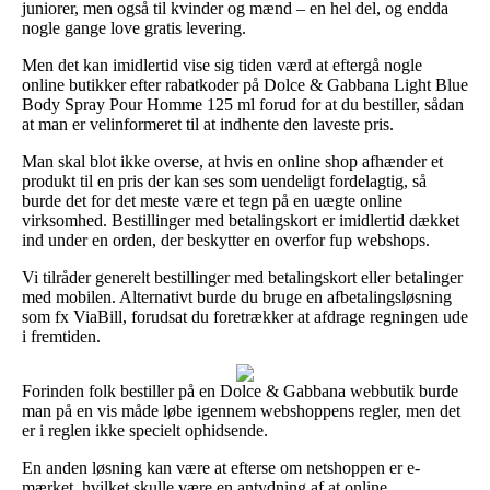
juniorer, men også til kvinder og mænd – en hel del, og endda
nogle gange love gratis levering.
Men det kan imidlertid vise sig tiden værd at eftergå nogle
online butikker efter rabatkoder på Dolce & Gabbana Light Blue
Body Spray Pour Homme 125 ml forud for at du bestiller, sådan
at man er velinformeret til at indhente den laveste pris.
Man skal blot ikke overse, at hvis en online shop afhænder et
produkt til en pris der kan ses som uendeligt fordelagtig, så
burde det for det meste være et tegn på en uægte online
virksomhed. Bestillinger med betalingskort er imidlertid dækket
ind under en orden, der beskytter en overfor fup webshops.
Vi tilråder generelt bestillinger med betalingskort eller betalinger
med mobilen. Alternativt burde du bruge en afbetalingsløsning
som fx ViaBill, forudsat du foretrækker at afdrage regningen ude
i fremtiden.
Forinden folk bestiller på en Dolce & Gabbana webbutik burde
man på en vis måde løbe igennem webshoppens regler, men det
er i reglen ikke specielt ophidsende.
En anden løsning kan være at efterse om netshoppen er e-
mærket, hvilket skulle være en antydning af at online