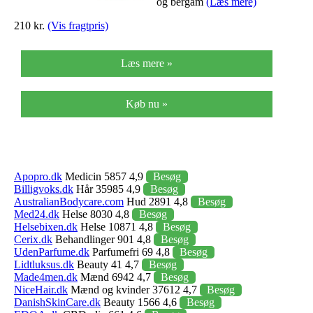
og bergam
(Læs mere)
210 kr.
(Vis fragtpris)
Læs mere »
Køb nu »
Apopro.dk
Medicin 5857 4,9
Besøg
Billigvoks.dk
Hår 35985 4,9
Besøg
AustralianBodycare.com
Hud 2891 4,8
Besøg
Med24.dk
Helse 8030 4,8
Besøg
Helsebixen.dk
Helse 10871 4,8
Besøg
Cerix.dk
Behandlinger 901 4,8
Besøg
UdenParfume.dk
Parfumefri 69 4,8
Besøg
Lidtluksus.dk
Beauty 41 4,7
Besøg
Made4men.dk
Mænd 6942 4,7
Besøg
NiceHair.dk
Mænd og kvinder 37612 4,7
Besøg
DanishSkinCare.dk
Beauty 1566 4,6
Besøg