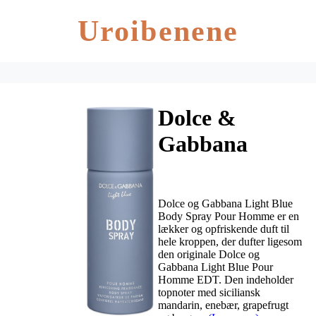
Uroibenene
Dolce &
Gabbana
Light Blue
Body Spray
Dolce og Gabbana Light Blue
Pour Homme
Body Spray Pour Homme er en
lækker og opfriskende duft til
hele kroppen, der dufter ligesom
125 ml
den originale Dolce og
Gabbana Light Blue Pour
Homme EDT. Den indeholder
topnoter med siciliansk
mandarin, enebær, grapefrugt