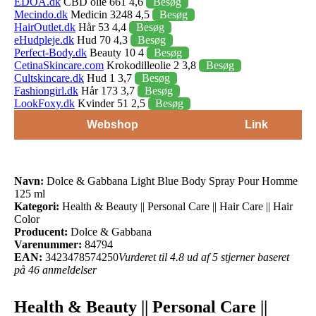
EDOA.dk
CBD olie 661 4,6
Besøg
Mecindo.dk
Medicin 3248 4,5
Besøg
HairOutlet.dk
Hår 53 4,4
Besøg
eHudpleje.dk
Hud 70 4,3
Besøg
Perfect-Body.dk
Beauty 10 4
Besøg
CetinaSkincare.com
Krokodilleolie 2 3,8
Besøg
Cultskincare.dk
Hud 1 3,7
Besøg
Fashiongirl.dk
Hår 173 3,7
Besøg
LookFoxy.dk
Kvinder 51 2,5
Besøg
Webshop
Link
Navn:
Dolce & Gabbana Light Blue Body Spray Pour Homme
125 ml
Kategori:
Health & Beauty || Personal Care || Hair Care || Hair
Color
Producent:
Dolce & Gabbana
Varenummer:
84794
EAN:
3423478574250
Vurderet til 4.8 ud af 5 stjerner baseret
på 46 anmeldelser
Health & Beauty || Personal Care ||