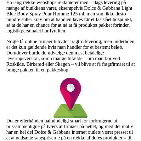
En lang række webshops reklamerer med 1 dags levering på
mange af butikkens varer, eksempelvis Dolce & Gabbana Light
Blue Body Spray Pour Homme 125 ml, men som ikke desto
mindre stiller krav om at handlen laves før et fastslået tidspunkt,
så at de har en chance for at nå at få produktet pakket forinden
logistikpersonalet har fyraften.
Nogle få online firmaer tilbyder fragtfri levering, men undertiden
er det kun gældende hvis man handler for et bestemt beløb.
Derudover burde du udvælge den mest betalelige
leveringsversion, som i mange tilfælde – om man bor ved
Roskilde, Birkerød eller Skagen – vil blive at få fragtfirmaet til at
bringe pakken til en pakkeshop.
Det er efterhånden ualmindeligt smart for forbrugerne at
prissammenligne på tværs af firmaer på nettet, og med det motiv
har en hel del Dolce & Gabbana internet outlets været presset til
at at nedsætte salgspriserne på en række af deres produkter – til