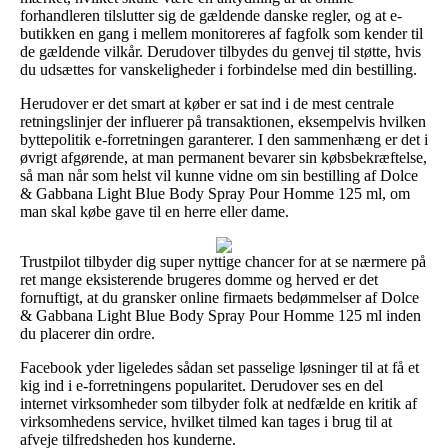
forhandleren tilslutter sig de gældende danske regler, og at e-
butikken en gang i mellem monitoreres af fagfolk som kender til
de gældende vilkår. Derudover tilbydes du genvej til støtte, hvis
du udsættes for vanskeligheder i forbindelse med din bestilling.
Herudover er det smart at køber er sat ind i de mest centrale
retningslinjer der influerer på transaktionen, eksempelvis hvilken
byttepolitik e-forretningen garanterer. I den sammenhæng er det i
øvrigt afgørende, at man permanent bevarer sin købsbekræftelse,
så man når som helst vil kunne vidne om sin bestilling af Dolce
& Gabbana Light Blue Body Spray Pour Homme 125 ml, om
man skal købe gave til en herre eller dame.
Trustpilot tilbyder dig super nyttige chancer for at se nærmere på
ret mange eksisterende brugeres domme og herved er det
fornuftigt, at du gransker online firmaets bedømmelser af Dolce
& Gabbana Light Blue Body Spray Pour Homme 125 ml inden
du placerer din ordre.
Facebook yder ligeledes sådan set passelige løsninger til at få et
kig ind i e-forretningens popularitet. Derudover ses en del
internet virksomheder som tilbyder folk at nedfælde en kritik af
virksomhedens service, hvilket tilmed kan tages i brug til at
afveje tilfredsheden hos kunderne.