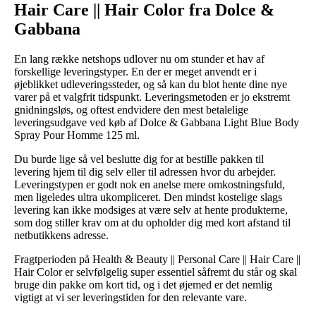
Hair Care || Hair Color fra Dolce &
Gabbana
En lang række netshops udlover nu om stunder et hav af
forskellige leveringstyper. En der er meget anvendt er i
øjeblikket udleveringssteder, og så kan du blot hente dine nye
varer på et valgfrit tidspunkt. Leveringsmetoden er jo ekstremt
gnidningsløs, og oftest endvidere den mest betalelige
leveringsudgave ved køb af Dolce & Gabbana Light Blue Body
Spray Pour Homme 125 ml.
Du burde lige så vel beslutte dig for at bestille pakken til
levering hjem til dig selv eller til adressen hvor du arbejder.
Leveringstypen er godt nok en anelse mere omkostningsfuld,
men ligeledes ultra ukompliceret. Den mindst kostelige slags
levering kan ikke modsiges at være selv at hente produkterne,
som dog stiller krav om at du opholder dig med kort afstand til
netbutikkens adresse.
Fragtperioden på Health & Beauty || Personal Care || Hair Care ||
Hair Color er selvfølgelig super essentiel såfremt du står og skal
bruge din pakke om kort tid, og i det øjemed er det nemlig
vigtigt at vi ser leveringstiden for den relevante vare.