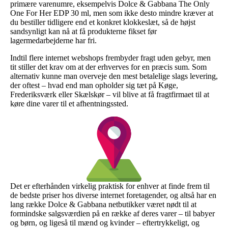
primære varenumre, eksempelvis Dolce & Gabbana The Only
One For Her EDP 30 ml, men som ikke desto mindre kræver at
du bestiller tidligere end et konkret klokkeslæt, så de højst
sandsynligt kan nå at få produkterne fikset før
lagermedarbejderne har fri.
Indtil flere internet webshops frembyder fragt uden gebyr, men
tit stiller det krav om at der erhverves for en præcis sum. Som
alternativ kunne man overveje den mest betalelige slags levering,
der oftest – hvad end man opholder sig tæt på Køge,
Frederiksværk eller Skælskør – vil blive at få fragtfirmaet til at
køre dine varer til et afhentningssted.
Det er efterhånden virkelig praktisk for enhver at finde frem til
de bedste priser hos diverse internet foretagender, og altså har en
lang række Dolce & Gabbana netbutikker været nødt til at
formindske salgsværdien på en række af deres varer – til babyer
og børn, og ligeså til mænd og kvinder – eftertrykkeligt, og