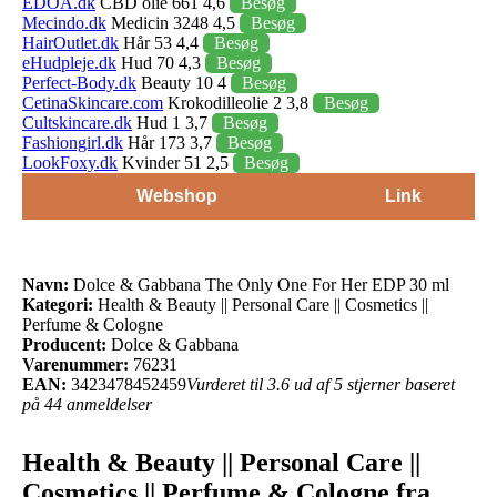
EDOA.dk
CBD olie 661 4,6
Besøg
Mecindo.dk
Medicin 3248 4,5
Besøg
HairOutlet.dk
Hår 53 4,4
Besøg
eHudpleje.dk
Hud 70 4,3
Besøg
Perfect-Body.dk
Beauty 10 4
Besøg
CetinaSkincare.com
Krokodilleolie 2 3,8
Besøg
Cultskincare.dk
Hud 1 3,7
Besøg
Fashiongirl.dk
Hår 173 3,7
Besøg
LookFoxy.dk
Kvinder 51 2,5
Besøg
Webshop
Link
Navn:
Dolce & Gabbana The Only One For Her EDP 30 ml
Kategori:
Health & Beauty || Personal Care || Cosmetics ||
Perfume & Cologne
Producent:
Dolce & Gabbana
Varenummer:
76231
EAN:
3423478452459
Vurderet til 3.6 ud af 5 stjerner baseret
på 44 anmeldelser
Health & Beauty || Personal Care ||
Cosmetics || Perfume & Cologne fra