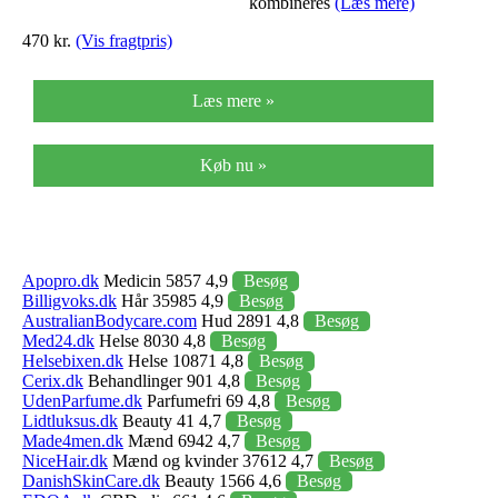
kombineres
(Læs mere)
470 kr.
(Vis fragtpris)
Læs mere »
Køb nu »
Apopro.dk
Medicin 5857 4,9
Besøg
Billigvoks.dk
Hår 35985 4,9
Besøg
AustralianBodycare.com
Hud 2891 4,8
Besøg
Med24.dk
Helse 8030 4,8
Besøg
Helsebixen.dk
Helse 10871 4,8
Besøg
Cerix.dk
Behandlinger 901 4,8
Besøg
UdenParfume.dk
Parfumefri 69 4,8
Besøg
Lidtluksus.dk
Beauty 41 4,7
Besøg
Made4men.dk
Mænd 6942 4,7
Besøg
NiceHair.dk
Mænd og kvinder 37612 4,7
Besøg
DanishSkinCare.dk
Beauty 1566 4,6
Besøg