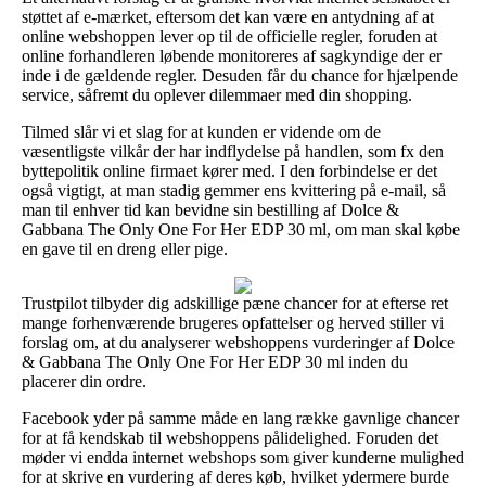
støttet af e-mærket, eftersom det kan være en antydning af at
online webshoppen lever op til de officielle regler, foruden at
online forhandleren løbende monitoreres af sagkyndige der er
inde i de gældende regler. Desuden får du chance for hjælpende
service, såfremt du oplever dilemmaer med din shopping.
Tilmed slår vi et slag for at kunden er vidende om de
væsentligste vilkår der har indflydelse på handlen, som fx den
byttepolitik online firmaet kører med. I den forbindelse er det
også vigtigt, at man stadig gemmer ens kvittering på e-mail, så
man til enhver tid kan bevidne sin bestilling af Dolce &
Gabbana The Only One For Her EDP 30 ml, om man skal købe
en gave til en dreng eller pige.
Trustpilot tilbyder dig adskillige pæne chancer for at efterse ret
mange forhenværende brugeres opfattelser og herved stiller vi
forslag om, at du analyserer webshoppens vurderinger af Dolce
& Gabbana The Only One For Her EDP 30 ml inden du
placerer din ordre.
Facebook yder på samme måde en lang række gavnlige chancer
for at få kendskab til webshoppens pålidelighed. Foruden det
møder vi endda internet webshops som giver kunderne mulighed
for at skrive en vurdering af deres køb, hvilket ydermere burde