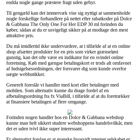
endda nogle gange præstere fragt uden gebyr.
Til gengæld kan det immervæk vise sig nyttigt at sammenholde
nogle forskellige forhandlere på nettet efter rabatkoder på Dolce
& Gabbana The Only One For Her EDP 30 ml forinden du
køber, sådan at du er usvigeligt sikker på at modtage den mest
attraktive pris.
Du må imidlertid ikke undervurdere, at i tilfælde af at en online
shop afsætter produkter for en pris som virker grænseløst
gunstig, kan det ofte være en indikator for en svindel online
forretning. Køb med gængse betalingskort er trods alt omfavnet
af Indsigelsesordningen, der forsvarer dig som kunde overfor
uægte webbutikker.
Generelt foreslår vi handler med kort eller betalinger med
mobilen. Som alternativ kunne du drage fordel af en
afbetalingsordning fra fx ViaBill, i tilfælde af at du foretrækker
at finansiere betalingen af flere omgange.
Forinden nogen handler hos en Dolce & Gabbana webshop
kunne man helt sikkert studere webshoppens handelsvilkår, men
det er uden tvivl ikke super interessant.
Et alternativt forslag er at granske hvorvidt internet selskabet er