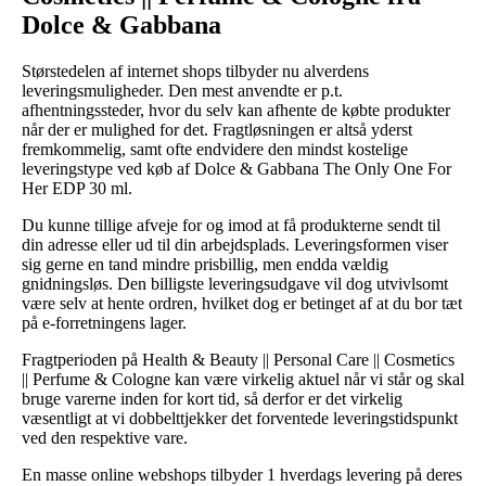
Dolce & Gabbana
Størstedelen af internet shops tilbyder nu alverdens
leveringsmuligheder. Den mest anvendte er p.t.
afhentningssteder, hvor du selv kan afhente de købte produkter
når der er mulighed for det. Fragtløsningen er altså yderst
fremkommelig, samt ofte endvidere den mindst kostelige
leveringstype ved køb af Dolce & Gabbana The Only One For
Her EDP 30 ml.
Du kunne tillige afveje for og imod at få produkterne sendt til
din adresse eller ud til din arbejdsplads. Leveringsformen viser
sig gerne en tand mindre prisbillig, men endda vældig
gnidningsløs. Den billigste leveringsudgave vil dog utvivlsomt
være selv at hente ordren, hvilket dog er betinget af at du bor tæt
på e-forretningens lager.
Fragtperioden på Health & Beauty || Personal Care || Cosmetics
|| Perfume & Cologne kan være virkelig aktuel når vi står og skal
bruge varerne inden for kort tid, så derfor er det virkelig
væsentligt at vi dobbelttjekker det forventede leveringstidspunkt
ved den respektive vare.
En masse online webshops tilbyder 1 hverdags levering på deres