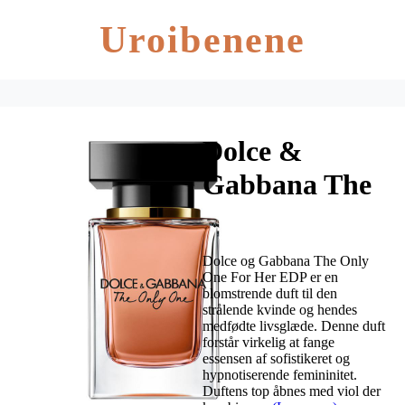
Uroibenene
Dolce &
Gabbana The
Only One For
Her EDP 30
Dolce og Gabbana The Only
ml
One For Her EDP er en
blomstrende duft til den
strålende kvinde og hendes
medfødte livsglæde. Denne duft
forstår virkelig at fange
essensen af sofistikeret og
hypnotiserende femininitet.
Duftens top åbnes med viol der