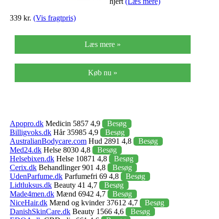
hjert
(Læs mere)
339 kr.
(Vis fragtpris)
Læs mere »
Køb nu »
Apopro.dk
Medicin 5857 4,9
Besøg
Billigvoks.dk
Hår 35985 4,9
Besøg
AustralianBodycare.com
Hud 2891 4,8
Besøg
Med24.dk
Helse 8030 4,8
Besøg
Helsebixen.dk
Helse 10871 4,8
Besøg
Cerix.dk
Behandlinger 901 4,8
Besøg
UdenParfume.dk
Parfumefri 69 4,8
Besøg
Lidtluksus.dk
Beauty 41 4,7
Besøg
Made4men.dk
Mænd 6942 4,7
Besøg
NiceHair.dk
Mænd og kvinder 37612 4,7
Besøg
DanishSkinCare.dk
Beauty 1566 4,6
Besøg