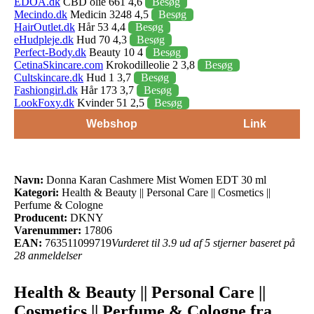
EDOA.dk
CBD olie 661 4,6
Besøg
Mecindo.dk
Medicin 3248 4,5
Besøg
HairOutlet.dk
Hår 53 4,4
Besøg
eHudpleje.dk
Hud 70 4,3
Besøg
Perfect-Body.dk
Beauty 10 4
Besøg
CetinaSkincare.com
Krokodilleolie 2 3,8
Besøg
Cultskincare.dk
Hud 1 3,7
Besøg
Fashiongirl.dk
Hår 173 3,7
Besøg
LookFoxy.dk
Kvinder 51 2,5
Besøg
Webshop
Link
Navn:
Donna Karan Cashmere Mist Women EDT 30 ml
Kategori:
Health & Beauty || Personal Care || Cosmetics ||
Perfume & Cologne
Producent:
DKNY
Varenummer:
17806
EAN:
763511099719
Vurderet til 3.9 ud af 5 stjerner baseret på
28 anmeldelser
Health & Beauty || Personal Care ||
Cosmetics || Perfume & Cologne fra