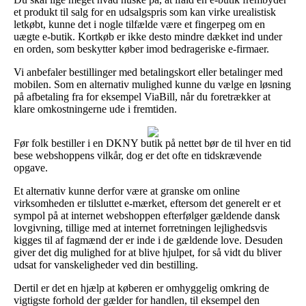
et produkt til salg for en udsalgspris som kan virke urealistisk
letkøbt, kunne det i nogle tilfælde være et fingerpeg om en
uægte e-butik. Kortkøb er ikke desto mindre dækket ind under
en orden, som beskytter køber imod bedrageriske e-firmaer.
Vi anbefaler bestillinger med betalingskort eller betalinger med
mobilen. Som en alternativ mulighed kunne du vælge en løsning
på afbetaling fra for eksempel ViaBill, når du foretrækker at
klare omkostningerne ude i fremtiden.
Før folk bestiller i en DKNY butik på nettet bør de til hver en tid
bese webshoppens vilkår, dog er det ofte en tidskrævende
opgave.
Et alternativ kunne derfor være at granske om online
virksomheden er tilsluttet e-mærket, eftersom det generelt er et
sympol på at internet webshoppen efterfølger gældende dansk
lovgivning, tillige med at internet forretningen lejlighedsvis
kigges til af fagmænd der er inde i de gældende love. Desuden
giver det dig mulighed for at blive hjulpet, for så vidt du bliver
udsat for vanskeligheder ved din bestilling.
Dertil er det en hjælp at køberen er omhyggelig omkring de
vigtigste forhold der gælder for handlen, til eksempel den