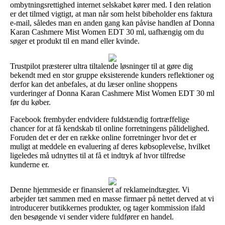
ombytningsrettighed internet selskabet kører med. I den relation
er det tilmed vigtigt, at man når som helst bibeholder ens faktura
e-mail, således man en anden gang kan påvise handlen af Donna
Karan Cashmere Mist Women EDT 30 ml, uafhængig om du
søger et produkt til en mand eller kvinde.
Trustpilot præsterer ultra tiltalende løsninger til at gøre dig
bekendt med en stor gruppe eksisterende kunders reflektioner og
derfor kan det anbefales, at du læser online shoppens
vurderinger af Donna Karan Cashmere Mist Women EDT 30 ml
før du køber.
Facebook frembyder endvidere fuldstændig fortræffelige
chancer for at få kendskab til online forretningens pålidelighed.
Foruden det er der en række online forretninger hvor det er
muligt at meddele en evaluering af deres købsoplevelse, hvilket
ligeledes må udnyttes til at få et indtryk af hvor tilfredse
kunderne er.
Denne hjemmeside er finansieret af reklameindtægter. Vi
arbejder tæt sammen med en masse firmaer på nettet derved at vi
introducerer butikkernes produkter, og tager kommission ifald
den besøgende vi sender videre fuldfører en handel.