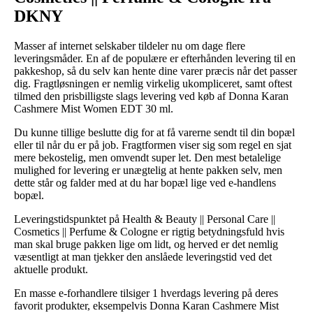
DKNY
Masser af internet selskaber tildeler nu om dage flere
leveringsmåder. En af de populære er efterhånden levering til en
pakkeshop, så du selv kan hente dine varer præcis når det passer
dig. Fragtløsningen er nemlig virkelig ukompliceret, samt oftest
tilmed den prisbilligste slags levering ved køb af Donna Karan
Cashmere Mist Women EDT 30 ml.
Du kunne tillige beslutte dig for at få varerne sendt til din bopæl
eller til når du er på job. Fragtformen viser sig som regel en sjat
mere bekostelig, men omvendt super let. Den mest betalelige
mulighed for levering er unægtelig at hente pakken selv, men
dette står og falder med at du har bopæl lige ved e-handlens
bopæl.
Leveringstidspunktet på Health & Beauty || Personal Care ||
Cosmetics || Perfume & Cologne er rigtig betydningsfuld hvis
man skal bruge pakken lige om lidt, og herved er det nemlig
væsentligt at man tjekker den anslåede leveringstid ved det
aktuelle produkt.
En masse e-forhandlere tilsiger 1 hverdags levering på deres
favorit produkter, eksempelvis Donna Karan Cashmere Mist