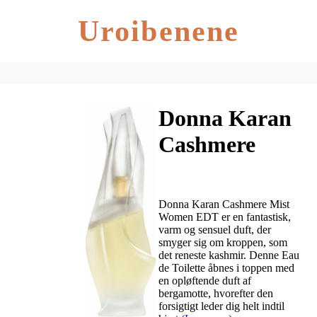
Uroibenene
Donna Karan
Cashmere
Mist Women
EDT 30 ml
Donna Karan Cashmere Mist
Women EDT er en fantastisk,
varm og sensuel duft, der
smyger sig om kroppen, som
det reneste kashmir. Denne Eau
de Toilette åbnes i toppen med
en opløftende duft af
bergamotte, hvorefter den
forsigtigt leder dig helt indtil