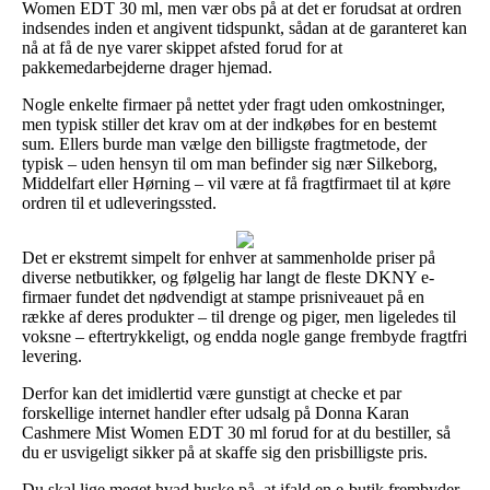
Women EDT 30 ml, men vær obs på at det er forudsat at ordren
indsendes inden et angivent tidspunkt, sådan at de garanteret kan
nå at få de nye varer skippet afsted forud for at
pakkemedarbejderne drager hjemad.
Nogle enkelte firmaer på nettet yder fragt uden omkostninger,
men typisk stiller det krav om at der indkøbes for en bestemt
sum. Ellers burde man vælge den billigste fragtmetode, der
typisk – uden hensyn til om man befinder sig nær Silkeborg,
Middelfart eller Hørning – vil være at få fragtfirmaet til at køre
ordren til et udleveringssted.
Det er ekstremt simpelt for enhver at sammenholde priser på
diverse netbutikker, og følgelig har langt de fleste DKNY e-
firmaer fundet det nødvendigt at stampe prisniveauet på en
række af deres produkter – til drenge og piger, men ligeledes til
voksne – eftertrykkeligt, og endda nogle gange frembyde fragtfri
levering.
Derfor kan det imidlertid være gunstigt at checke et par
forskellige internet handler efter udsalg på Donna Karan
Cashmere Mist Women EDT 30 ml forud for at du bestiller, så
du er usvigeligt sikker på at skaffe sig den prisbilligste pris.
Du skal lige meget hvad huske på, at ifald en e-butik frembyder