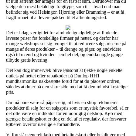
tit kun såfremt der aftages for en fastsat sum. Derudover må du
vælge den mest betalelige fragttype, som tit – hvad end man
befinder sig ved Helsingør, Hjørring eller Bramming – er at få
fragtfirmaet til at levere pakken til et afhentningssted.
Det er i dag særligt let for almindelige dødelige at finde de
laveste priser fra forskellige firmaer på nettet, og derfor har
mange webshops set sig tvunget til at reducere salgspriserne på
mange af deres produkter – til drenge og piger, og endvidere
også til mænd og kvinder – en hel del, og endda nogle gange
tilbyde gratis levering.
Det kan dog immervæk blive lønsomt at tjekke nogle enkelte
outlets på nettet efter rabatkoder på Dunlop HH1
mundharmonika-nakkestøtte forud for at du placerer ordren,
således at du er på den sikre side med at få den mindst kostelige
pris.
Du må bare være så påpasselig, at hvis en shop reklamerer
produkter til salg for en salgspris som er mystisk favorabel, så er
det ofte være en indikator for en uoprigtig netshop. Køb med
gængse betalingskort er dog en del af et regulativ, der forsvarer
køberen overfor uærlige e-forhandlere.
Vi foreslår generelt køb med betalingskort eller betalinger med