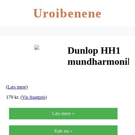
Uroibenene
Dunlop HH1
mundharmonik
nakkestøtte
(Læs mere)
179 kr.
(Vis fragtpris)
Læs mere »
Køb nu »