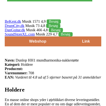
BeKent.dk
Musik 1571 4,9
Besøg
DrumCity.dk
Musik 73 4,8
Besøg
DanGuitar.dk
Musik 466 4,8
Besøg
SoundStoreXL.com
Musik 229 4,7
Besøg
Webshop
Link
Navn:
Dunlop HH1 mundharmonika-nakkestøtte
Kategori:
Holdere
Producent:
Varenummer:
708
EAN:
Vurderet til 4.8 ud af 5 stjerner baseret på 31 anmeldelser
Holdere
En masse online shops yder i øjeblikket diverse leveringsmidler.
En af dem der er mest populær er nu om dage udleveringssteder,