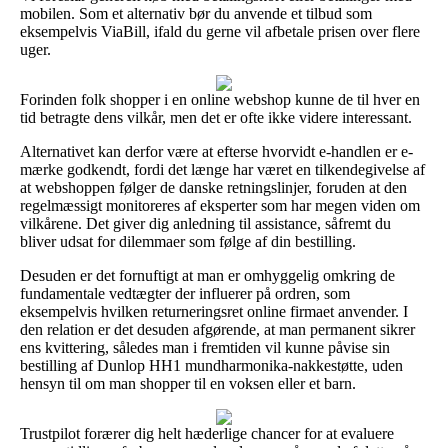
mobilen. Som et alternativ bør du anvende et tilbud som
eksempelvis ViaBill, ifald du gerne vil afbetale prisen over flere
uger.
Forinden folk shopper i en online webshop kunne de til hver en
tid betragte dens vilkår, men det er ofte ikke videre interessant.
Alternativet kan derfor være at efterse hvorvidt e-handlen er e-
mærke godkendt, fordi det længe har været en tilkendegivelse af
at webshoppen følger de danske retningslinjer, foruden at den
regelmæssigt monitoreres af eksperter som har megen viden om
vilkårene. Det giver dig anledning til assistance, såfremt du
bliver udsat for dilemmaer som følge af din bestilling.
Desuden er det fornuftigt at man er omhyggelig omkring de
fundamentale vedtægter der influerer på ordren, som
eksempelvis hvilken returneringsret online firmaet anvender. I
den relation er det desuden afgørende, at man permanent sikrer
ens kvittering, således man i fremtiden vil kunne påvise sin
bestilling af Dunlop HH1 mundharmonika-nakkestøtte, uden
hensyn til om man shopper til en voksen eller et barn.
Trustpilot forærer dig helt hæderlige chancer for at evaluere