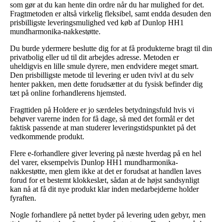
som gør at du kan hente din ordre når du har mulighed for det.
Fragtmetoden er altså virkelig fleksibel, samt endda desuden den
prisbilligste leveringsmulighed ved køb af Dunlop HH1
mundharmonika-nakkestøtte.
Du burde ydermere beslutte dig for at få produkterne bragt til din
privatbolig eller ud til dit arbejdes adresse. Metoden er
uheldigvis en lille smule dyrere, men endvidere meget smart.
Den prisbilligste metode til levering er uden tvivl at du selv
henter pakken, men dette forudsætter at du fysisk befinder dig
tæt på online forhandlerens hjemsted.
Fragttiden på Holdere er jo særdeles betydningsfuld hvis vi
behøver varerne inden for få dage, så med det formål er det
faktisk passende at man studerer leveringstidspunktet på det
vedkommende produkt.
Flere e-forhandlere giver levering på næste hverdag på en hel
del varer, eksempelvis Dunlop HH1 mundharmonika-
nakkestøtte, men glem ikke at det er forudsat at handlen laves
forud for et bestemt klokkeslæt, sådan at de højst sandsynligt
kan nå at få dit nye produkt klar inden medarbejderne holder
fyraften.
Nogle forhandlere på nettet byder på levering uden gebyr, men