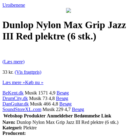
Uroibenene
Dunlop Nylon Max Grip Jazz
III Red plektre (6 stk.)
(Læs mere)
33 kr.
(Vis fragtpris)
Læs mere »
Køb nu »
BeKent.dk
Musik 1571 4,9
Besøg
DrumCity.dk
Musik 73 4,8
Besøg
DanGuitar.dk
Musik 466 4,8
Besøg
SoundStoreXL.com
Musik 229 4,7
Besøg
Webshop
Produkter
Anmeldelser
Bedømmelse
Link
Navn:
Dunlop Nylon Max Grip Jazz III Red plektre (6 stk.)
Kategori:
Plektre
Producent: