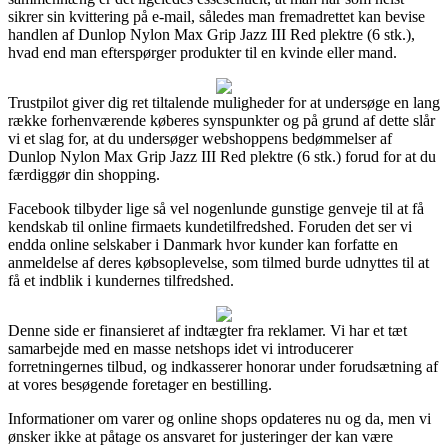
sikrer sin kvittering på e-mail, således man fremadrettet kan bevise
handlen af Dunlop Nylon Max Grip Jazz III Red plektre (6 stk.),
hvad end man efterspørger produkter til en kvinde eller mand.
Trustpilot giver dig ret tiltalende muligheder for at undersøge en lang
række forhenværende køberes synspunkter og på grund af dette slår
vi et slag for, at du undersøger webshoppens bedømmelser af
Dunlop Nylon Max Grip Jazz III Red plektre (6 stk.) forud for at du
færdiggør din shopping.
Facebook tilbyder lige så vel nogenlunde gunstige genveje til at få
kendskab til online firmaets kundetilfredshed. Foruden det ser vi
endda online selskaber i Danmark hvor kunder kan forfatte en
anmeldelse af deres købsoplevelse, som tilmed burde udnyttes til at
få et indblik i kundernes tilfredshed.
Denne side er finansieret af indtægter fra reklamer. Vi har et tæt
samarbejde med en masse netshops idet vi introducerer
forretningernes tilbud, og indkasserer honorar under forudsætning af
at vores besøgende foretager en bestilling.
Informationer om varer og online shops opdateres nu og da, men vi
ønsker ikke at påtage os ansvaret for justeringer der kan være