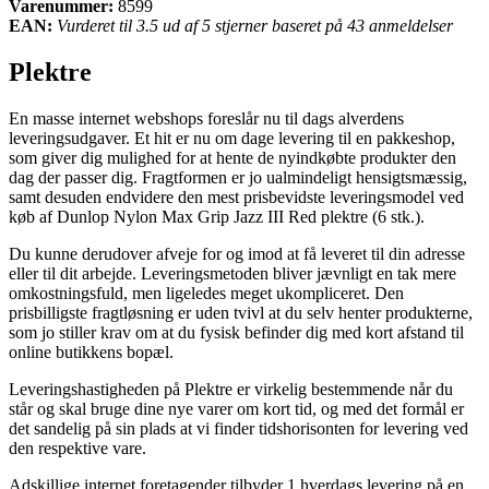
Varenummer:
8599
EAN:
Vurderet til 3.5 ud af 5 stjerner baseret på 43 anmeldelser
Plektre
En masse internet webshops foreslår nu til dags alverdens
leveringsudgaver. Et hit er nu om dage levering til en pakkeshop,
som giver dig mulighed for at hente de nyindkøbte produkter den
dag der passer dig. Fragtformen er jo ualmindeligt hensigtsmæssig,
samt desuden endvidere den mest prisbevidste leveringsmodel ved
køb af Dunlop Nylon Max Grip Jazz III Red plektre (6 stk.).
Du kunne derudover afveje for og imod at få leveret til din adresse
eller til dit arbejde. Leveringsmetoden bliver jævnligt en tak mere
omkostningsfuld, men ligeledes meget ukompliceret. Den
prisbilligste fragtløsning er uden tvivl at du selv henter produkterne,
som jo stiller krav om at du fysisk befinder dig med kort afstand til
online butikkens bopæl.
Leveringshastigheden på Plektre er virkelig bestemmende når du
står og skal bruge dine nye varer om kort tid, og med det formål er
det sandelig på sin plads at vi finder tidshorisonten for levering ved
den respektive vare.
Adskillige internet foretagender tilbyder 1 hverdags levering på en