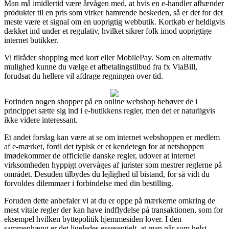
Man må imidlertid være årvågen med, at hvis en e-handler afhænder
produkter til en pris som virker hamrende beskeden, så er det for det
meste være et signal om en uoprigtig webbutik. Kortkøb er heldigvis
dækket ind under et regulativ, hvilket sikrer folk imod uoprigtige
internet butikker.
Vi tilråder shopping med kort eller MobilePay. Som en alternativ
mulighed kunne du vælge et afbetalingstilbud fra fx ViaBill,
forudsat du hellere vil afdrage regningen over tid.
Forinden nogen shopper på en online webshop behøver de i
princippet sætte sig ind i e-butikkens regler, men det er naturligvis
ikke videre interessant.
Et andet forslag kan være at se om internet webshoppen er medlem
af e-mærket, fordi det typisk er et kendetegn for at netshoppen
imødekommer de officielle danske regler, udover at internet
virksomheden hyppigt overvåges af jurister som mestrer reglerne på
området. Desuden tilbydes du lejlighed til bistand, for så vidt du
forvoldes dilemmaer i forbindelse med din bestilling.
Foruden dette anbefaler vi at du er oppe på mærkerne omkring de
mest vitale regler der kan have indflydelse på transaktionen, som for
eksempel hvilken byttepolitik hjemmesiden lover. I den
sammenhæng er det ligeledes essesentielt, at man når som helst