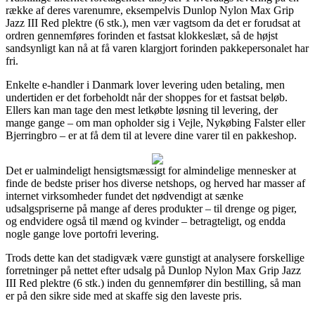
række af deres varenumre, eksempelvis Dunlop Nylon Max Grip
Jazz III Red plektre (6 stk.), men vær vagtsom da det er forudsat at
ordren gennemføres forinden et fastsat klokkeslæt, så de højst
sandsynligt kan nå at få varen klargjort forinden pakkepersonalet har
fri.
Enkelte e-handler i Danmark lover levering uden betaling, men
undertiden er det forbeholdt når der shoppes for et fastsat beløb.
Ellers kan man tage den mest letkøbte løsning til levering, der
mange gange – om man opholder sig i Vejle, Nykøbing Falster eller
Bjerringbro – er at få dem til at levere dine varer til en pakkeshop.
Det er ualmindeligt hensigtsmæssigt for almindelige mennesker at
finde de bedste priser hos diverse netshops, og herved har masser af
internet virksomheder fundet det nødvendigt at sænke
udsalgspriserne på mange af deres produkter – til drenge og piger,
og endvidere også til mænd og kvinder – betragteligt, og endda
nogle gange love portofri levering.
Trods dette kan det stadigvæk være gunstigt at analysere forskellige
forretninger på nettet efter udsalg på Dunlop Nylon Max Grip Jazz
III Red plektre (6 stk.) inden du gennemfører din bestilling, så man
er på den sikre side med at skaffe sig den laveste pris.