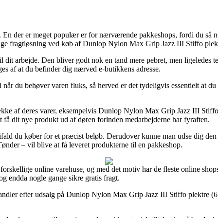
er. En der er meget populær er for nærværende pakkeshops, fordi du så n
ige fragtløsning ved køb af Dunlop Nylon Max Grip Jazz III Stiffo plektr
 til dit arbejde. Den bliver godt nok en tand mere pebret, men ligeledes
nges af at du befinder dig nærved e-butikkens adresse.
 når du behøver varen fluks, så herved er det tydeligvis essentielt at 
ække af deres varer, eksempelvis Dunlop Nylon Max Grip Jazz III Stiffo 
at få dit nye produkt ud af døren forinden medarbejderne har fyraften.
 ifald du køber for et præcist beløb. Derudover kunne man udse dig den
nder – vil blive at få leveret produkterne til en pakkeshop.
forskellige online varehuse, og med det motiv har de fleste online shop
 og endda nogle gange sikre gratis fragt.
ndler efter udsalg på Dunlop Nylon Max Grip Jazz III Stiffo plektre (6 stk