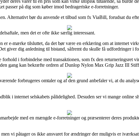
der deres varer til en pris som kan virke utopisk tiltalende, så burde 
ket passer på dig som køber imod bedrageriske e-forretninger.
. Alternativt bør du anvende et tilbud som fx ViaBill, forudsat du efte
elsaftale, men det er ofte ikke særlig interessant.
 er e-mærke tilsluttet, da det bør være en erklæring om at internet vir
Det giver dig anledning til bistand, såfremt du skulle få udfordringer i 
rhold i forbindelse med transaktionen, som fx den returneringsret virk
anden gang kan bekræfte ordren af Dunlop Nylon Max Grip Jazz III Stiffo
ge nuværende forbrugeres omtaler og af den grund anbefaler vi, at du an
ndblik i internet selskabets pålidelighed. Desuden ser vi mange online 
samarbejde med en mængde e-forretninger og præsenterer deres produkter
en vi påtager os ikke ansvaret for ændringer der muligvis er iværksat 