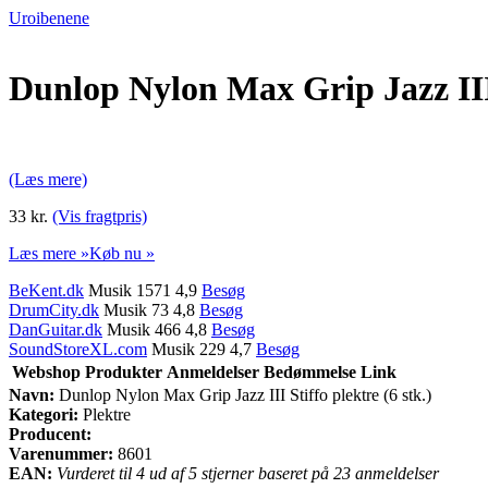
Uroibenene
Dunlop Nylon Max Grip Jazz III S
(Læs mere)
33 kr.
(Vis fragtpris)
Læs mere »
Køb nu »
BeKent.dk
Musik 1571 4,9
Besøg
DrumCity.dk
Musik 73 4,8
Besøg
DanGuitar.dk
Musik 466 4,8
Besøg
SoundStoreXL.com
Musik 229 4,7
Besøg
Webshop
Produkter
Anmeldelser
Bedømmelse
Link
Navn:
Dunlop Nylon Max Grip Jazz III Stiffo plektre (6 stk.)
Kategori:
Plektre
Producent:
Varenummer:
8601
EAN:
Vurderet til 4 ud af 5 stjerner baseret på 23 anmeldelser