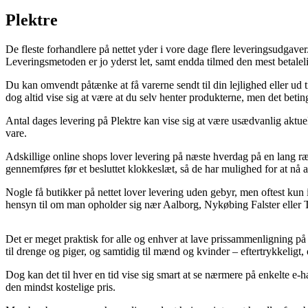
Plektre
De fleste forhandlere på nettet yder i vore dage flere leveringsudgav
Leveringsmetoden er jo yderst let, samt endda tilmed den mest betalel
Du kan omvendt påtænke at få varerne sendt til din lejlighed eller ud
dog altid vise sig at være at du selv henter produkterne, men det beti
Antal dages levering på Plektre kan vise sig at være usædvanlig aktuel
vare.
Adskillige online shops lover levering på næste hverdag på en lang r
gennemføres før et besluttet klokkeslæt, så de har mulighed for at nå 
Nogle få butikker på nettet lover levering uden gebyr, men oftest kun
hensyn til om man opholder sig nær Aalborg, Nykøbing Falster eller Tø
Det er meget praktisk for alle og enhver at lave prissammenligning på 
til drenge og piger, og samtidig til mænd og kvinder – eftertrykkeligt,
Dog kan det til hver en tid vise sig smart at se nærmere på enkelte e-ha
den mindst kostelige pris.