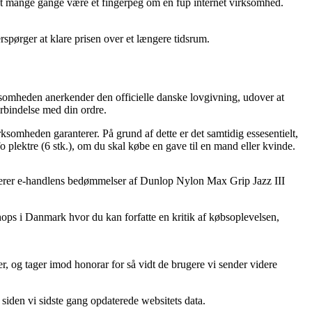
det mange gange være et fingerpeg om en fup internet virksomhed.
rspørger at klare prisen over et længere tidsrum.
ksomheden anerkender den officielle danske lovgivning, udover at
forbindelse med din ordre.
somheden garanterer. På grund af dette er det samtidig essesentielt,
 plektre (6 stk.), om du skal købe en gave til en mand eller kvinde.
alyserer e-handlens bedømmelser af Dunlop Nylon Max Grip Jazz III
shops i Danmark hvor du kan forfatte en kritik af købsoplevelsen,
, og tager imod honorar for så vidt de brugere vi sender videre
siden vi sidste gang opdaterede websitets data.