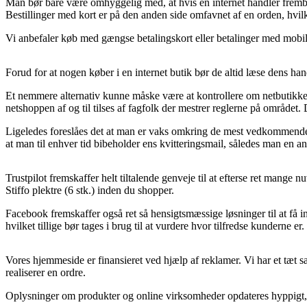
Man bør bare være omhyggelig med, at hvis en internet handler fremby
Bestillinger med kort er på den anden side omfavnet af en orden, hvil
Vi anbefaler køb med gængse betalingskort eller betalinger med mobilen
Forud for at nogen køber i en internet butik bør de altid læse dens hand
Et nemmere alternativ kunne måske være at kontrollere om netbutikken
netshoppen af og til tilses af fagfolk der mestrer reglerne på området. 
Ligeledes foreslåes det at man er vaks omkring de mest vedkommende fo
at man til enhver tid bibeholder ens kvitteringsmail, således man en 
Trustpilot fremskaffer helt tiltalende genveje til at efterse ret man
Stiffo plektre (6 stk.) inden du shopper.
Facebook fremskaffer også ret så hensigtsmæssige løsninger til at få i
hvilket tillige bør tages i brug til at vurdere hvor tilfredse kunderne er.
Vores hjemmeside er finansieret ved hjælp af reklamer. Vi har et tæt 
realiserer en ordre.
Oplysninger om produkter og online virksomheder opdateres hyppigt, m