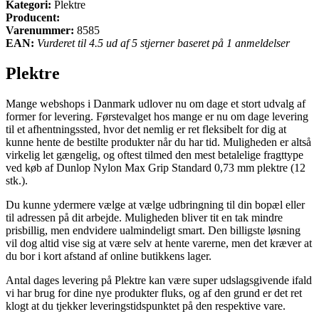
Kategori:
Plektre
Producent:
Varenummer:
8585
EAN:
Vurderet til 4.5 ud af 5 stjerner baseret på 1 anmeldelser
Plektre
Mange webshops i Danmark udlover nu om dage et stort udvalg af
former for levering. Førstevalget hos mange er nu om dage levering
til et afhentningssted, hvor det nemlig er ret fleksibelt for dig at
kunne hente de bestilte produkter når du har tid. Muligheden er altså
virkelig let gængelig, og oftest tilmed den mest betalelige fragttype
ved køb af Dunlop Nylon Max Grip Standard 0,73 mm plektre (12
stk.).
Du kunne ydermere vælge at vælge udbringning til din bopæl eller
til adressen på dit arbejde. Muligheden bliver tit en tak mindre
prisbillig, men endvidere ualmindeligt smart. Den billigste løsning
vil dog altid vise sig at være selv at hente varerne, men det kræver at
du bor i kort afstand af online butikkens lager.
Antal dages levering på Plektre kan være super udslagsgivende ifald
vi har brug for dine nye produkter fluks, og af den grund er det ret
klogt at du tjekker leveringstidspunktet på den respektive vare.