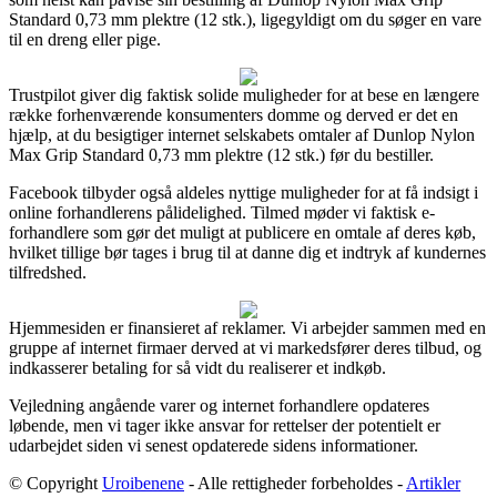
Standard 0,73 mm plektre (12 stk.), ligegyldigt om du søger en vare
til en dreng eller pige.
Trustpilot giver dig faktisk solide muligheder for at bese en længere
række forhenværende konsumenters domme og derved er det en
hjælp, at du besigtiger internet selskabets omtaler af Dunlop Nylon
Max Grip Standard 0,73 mm plektre (12 stk.) før du bestiller.
Facebook tilbyder også aldeles nyttige muligheder for at få indsigt i
online forhandlerens pålidelighed. Tilmed møder vi faktisk e-
forhandlere som gør det muligt at publicere en omtale af deres køb,
hvilket tillige bør tages i brug til at danne dig et indtryk af kundernes
tilfredshed.
Hjemmesiden er finansieret af reklamer. Vi arbejder sammen med en
gruppe af internet firmaer derved at vi markedsfører deres tilbud, og
indkasserer betaling for så vidt du realiserer et indkøb.
Vejledning angående varer og internet forhandlere opdateres
løbende, men vi tager ikke ansvar for rettelser der potentielt er
udarbejdet siden vi senest opdaterede sidens informationer.
© Copyright
Uroibenene
- Alle rettigheder forbeholdes -
Artikler