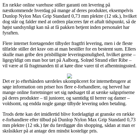
En række online varehuse stiller garanti om levering på
næstkommende hverdag på mange af deres produkter, eksempelvis
Dunlop Nylon Max Grip Standard 0,73 mm plektre (12 stk.), hvilket
dog står og falder med at ordren placeres før et aftalt tidspunkt, så de
højst sandsynligt kan nå at få pakken betjent inden personalet har
fyraften.
Flere internet foretagender tilbyder fragtfri levering, men i de fleste
tilfælde stiller det krav om at man bestiller for en bestemt sum. Ellers
skulle man gribe den prisbilligste leveringsmulighed, hvilket gerne –
ligegyldigt om man bor tæt på Aalborg, Solrød Strand eller Ribe –
vil være at få fragtmanden til at køre dine varer til et afhentningssted.
Det er jo efterhånden særdeles ukompliceret for internetbrugere at
søge information om priser hos flere e-forhandlere, og herved har
mange online forretninger set sig nødsaget til at sænke salgspriserne
på deres produkter – til juniorer, og samtidig til herrer og damer –
voldsomt, og endda nogle gange tilbyde levering uden betaling.
Trods dette kan det imidlertid blive fordelagtigt at granske en række
e-forhandlere efter tilbud på Dunlop Nylon Max Grip Standard 0,73
mm plektre (12 stk.) før du færdiggør din shopping, sådan at man er
skråsikker på at antage den mindst kostelige pris.