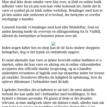
Man skal ikke desto mindre være klar over, at ifald en online butik
udbyder varer for en pris som kan virke kolossalt lav, burde det tit
være et symbol på en falsk online webshop. Betalinger med kort er
på den anden side omfavnet af et lovbud, der beskytter os overfor
snydagtige e-handler.
Generelt foreslår vi betalinger med kort eller MobilePay. Som en
anden løsning burde du overveje en afdragsordning fra fx ViaBill,
såfremt du foretrækker at honorere prisen over tid.
Inden nogen køber hos en shop kan de de facto studere shoppens
betingelser, dog er det typisk en omfattende opgave.
Et nemt alternativ kan være at tjekke hvorvidt online butikken er e-
mærket, siden det kan være en sikring om at online virksomheden
accepterer den officielle danske lovgivning, og at e-handlen
undertiden revurderes af fagfolk som har ekspertise inden for lovene
på området. Derudover tilbydes du lejlighed til opbakning, hvis du
oplever dilemmaer i forbindelse med dit køb.
Ligeledes foreslåes det at køberen er sat ind i de mest aktuelle
forhold der kan spille ind i forbindelse med bestillingen, fx den
bytteret e-firmaet anvender. På grund af dette er det desuden
relevant, at man stadigvæk sikrer sin faktura e-mail, således man når
som helst kan påvise sin bestilling af Dunlop Nylon Max Grip