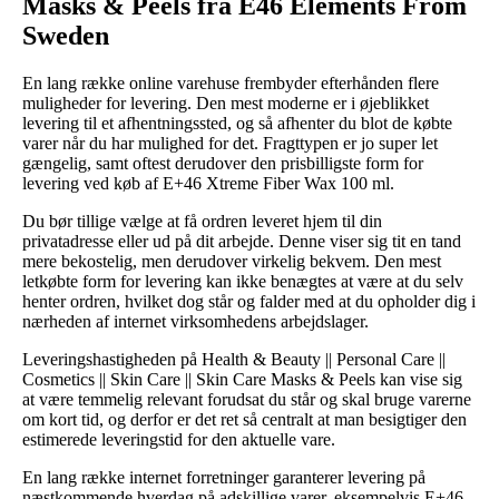
Masks & Peels fra E46 Elements From
Sweden
En lang række online varehuse frembyder efterhånden flere
muligheder for levering. Den mest moderne er i øjeblikket
levering til et afhentningssted, og så afhenter du blot de købte
varer når du har mulighed for det. Fragttypen er jo super let
gængelig, samt oftest derudover den prisbilligste form for
levering ved køb af E+46 Xtreme Fiber Wax 100 ml.
Du bør tillige vælge at få ordren leveret hjem til din
privatadresse eller ud på dit arbejde. Denne viser sig tit en tand
mere bekostelig, men derudover virkelig bekvem. Den mest
letkøbte form for levering kan ikke benægtes at være at du selv
henter ordren, hvilket dog står og falder med at du opholder dig i
nærheden af internet virksomhedens arbejdslager.
Leveringshastigheden på Health & Beauty || Personal Care ||
Cosmetics || Skin Care || Skin Care Masks & Peels kan vise sig
at være temmelig relevant forudsat du står og skal bruge varerne
om kort tid, og derfor er det ret så centralt at man besigtiger den
estimerede leveringstid for den aktuelle vare.
En lang række internet forretninger garanterer levering på
næstkommende hverdag på adskillige varer, eksempelvis E+46