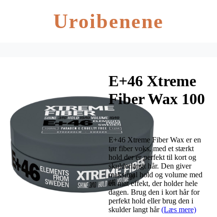
Uroibenene
E+46 Xtreme
Fiber Wax 100
ml
E+46 Xtreme Fiber Wax er en
tør fiber voks, med et stærkt
hold der er perfekt til kort og
skulderlangt hår. Den giver
maksimal hold og volume med
en mat effekt, der holder hele
dagen. Brug den i kort hår for
perfekt hold eller brug den i
skulder langt hår
(Læs mere)