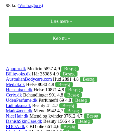
98 kr.
(Vis fragtpris)
Læs mere »
Køb nu »
Apopro.dk
Medicin 5857 4,9
Besøg
Billigvoks.dk
Hår 35985 4,9
Besøg
AustralianBodycare.com
Hud 2891 4,8
Besøg
Med24.dk
Helse 8030 4,8
Besøg
Helsebixen.dk
Helse 10871 4,8
Besøg
Cerix.dk
Behandlinger 901 4,8
Besøg
UdenParfume.dk
Parfumefri 69 4,8
Besøg
Lidtluksus.dk
Beauty 41 4,7
Besøg
Made4men.dk
Mænd 6942 4,7
Besøg
NiceHair.dk
Mænd og kvinder 37612 4,7
Besøg
DanishSkinCare.dk
Beauty 1566 4,6
Besøg
EDOA.dk
CBD olie 661 4,6
Besøg