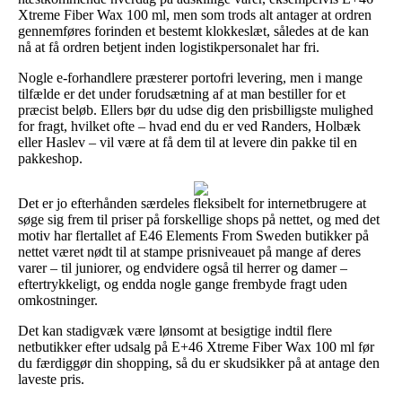
Xtreme Fiber Wax 100 ml, men som trods alt antager at ordren
gennemføres forinden et bestemt klokkeslæt, således at de kan
nå at få ordren betjent inden logistikpersonalet har fri.
Nogle e-forhandlere præsterer portofri levering, men i mange
tilfælde er det under forudsætning af at man bestiller for et
præcist beløb. Ellers bør du udse dig den prisbilligste mulighed
for fragt, hvilket ofte – hvad end du er ved Randers, Holbæk
eller Haslev – vil være at få dem til at levere din pakke til en
pakkeshop.
Det er jo efterhånden særdeles fleksibelt for internetbrugere at
søge sig frem til priser på forskellige shops på nettet, og med det
motiv har flertallet af E46 Elements From Sweden butikker på
nettet været nødt til at stampe prisniveauet på mange af deres
varer – til juniorer, og endvidere også til herrer og damer –
eftertrykkeligt, og endda nogle gange frembyde fragt uden
omkostninger.
Det kan stadigvæk være lønsomt at besigtige indtil flere
netbutikker efter udsalg på E+46 Xtreme Fiber Wax 100 ml før
du færdiggør din shopping, så du er skudsikker på at antage den
laveste pris.