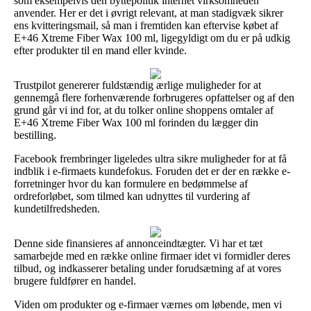
som eksempelvis den byttepolitik internet virksomheden
anvender. Her er det i øvrigt relevant, at man stadigvæk sikrer
ens kvitteringsmail, så man i fremtiden kan eftervise købet af
E+46 Xtreme Fiber Wax 100 ml, ligegyldigt om du er på udkig
efter produkter til en mand eller kvinde.
Trustpilot genererer fuldstændig ærlige muligheder for at
gennemgå flere forhenværende forbrugeres opfattelser og af den
grund går vi ind for, at du tolker online shoppens omtaler af
E+46 Xtreme Fiber Wax 100 ml forinden du lægger din
bestilling.
Facebook frembringer ligeledes ultra sikre muligheder for at få
indblik i e-firmaets kundefokus. Foruden det er der en række e-
forretninger hvor du kan formulere en bedømmelse af
ordreforløbet, som tilmed kan udnyttes til vurdering af
kundetilfredsheden.
Denne side finansieres af annonceindtægter. Vi har et tæt
samarbejde med en række online firmaer idet vi formidler deres
tilbud, og indkasserer betaling under forudsætning af at vores
brugere fuldfører en handel.
Viden om produkter og e-firmaer værnes om løbende, men vi