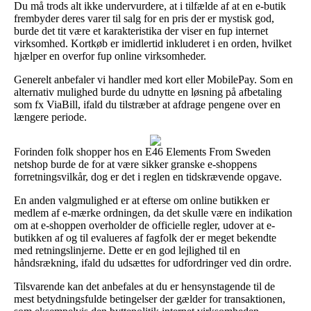
Du må trods alt ikke undervurdere, at i tilfælde af at en e-butik
frembyder deres varer til salg for en pris der er mystisk god,
burde det tit være et karakteristika der viser en fup internet
virksomhed. Kortkøb er imidlertid inkluderet i en orden, hvilket
hjælper en overfor fup online virksomheder.
Generelt anbefaler vi handler med kort eller MobilePay. Som en
alternativ mulighed burde du udnytte en løsning på afbetaling
som fx ViaBill, ifald du tilstræber at afdrage pengene over en
længere periode.
Forinden folk shopper hos en E46 Elements From Sweden
netshop burde de for at være sikker granske e-shoppens
forretningsvilkår, dog er det i reglen en tidskrævende opgave.
En anden valgmulighed er at efterse om online butikken er
medlem af e-mærke ordningen, da det skulle være en indikation
om at e-shoppen overholder de officielle regler, udover at e-
butikken af og til evalueres af fagfolk der er meget bekendte
med retningslinjerne. Dette er en god lejlighed til en
håndsrækning, ifald du udsættes for udfordringer ved din ordre.
Tilsvarende kan det anbefales at du er hensynstagende til de
mest betydningsfulde betingelser der gælder for transaktionen,