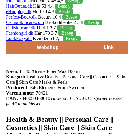
Mecindo.dk
Medicin 3248 4,5
Besøg
HairOutlet.dk
Hår 53 4,4
Besøg
eHudpleje.dk
Hud 70 4,3
Besøg
Perfect-Body.dk
Beauty 10 4
Besøg
CetinaSkincare.com
Krokodilleolie 2 3,8
Besøg
Cultskincare.dk
Hud 1 3,7
Besøg
Fashiongirl.dk
Hår 173 3,7
Besøg
LookFoxy.dk
Kvinder 51 2,5
Besøg
Webshop
Link
Navn:
E+46 Xtreme Fiber Wax 100 ml
Kategori:
Health & Beauty || Personal Care || Cosmetics || Skin
Care || Skin Care Masks & Peels
Producent:
E46 Elements From Sweden
Varenummer:
70421
EAN:
7340050400010
Vurderet til 3.5 ud af 5 stjerner baseret
på 46 anmeldelser
Health & Beauty || Personal Care ||
Cosmetics || Skin Care || Skin Care