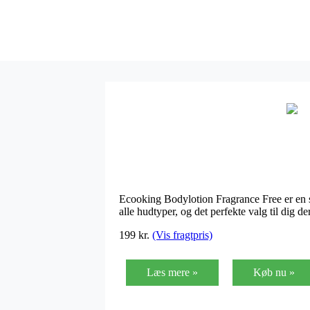
Ecooking Bodylotion Fragrance Free er en sk
alle hudtyper, og det perfekte valg til dig de
199 kr.
(Vis fragtpris)
Læs mere »
Køb nu »