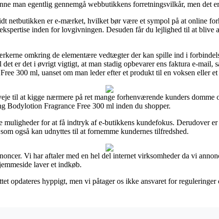
nne man egentlig gennemgå webbutikkens forretningsvilkår, men det er i
dt netbutikken er e-mærket, hvilket bør være et sympol på at online forh
r ekspertise inden for lovgivningen. Desuden får du lejlighed til at blive 
rkerne omkring de elementære vedtægter der kan spille ind i forbindelse
il det er det i øvrigt vigtigt, at man stadig opbevarer ens faktura e-mail
ee 300 ml, uanset om man leder efter et produkt til en voksen eller et
veje til at kigge nærmere på ret mange forhenværende kunders domme og
ing Bodylotion Fragrance Free 300 ml inden du shopper.
ge muligheder for at få indtryk af e-butikkens kundefokus. Derudover er
, som også kan udnyttes til at fornemme kundernes tilfredshed.
nnoncer. Vi har aftaler med en hel del internet virksomheder da vi annon
hjemmeside laver et indkøb.
tet opdateres hyppigt, men vi påtager os ikke ansvaret for reguleringer d