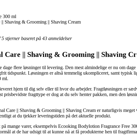
e 300 ml
e || Shaving & Grooming || Shaving Cream
af 5 stjerner baseret på 43 anmeldelser
al Care || Shaving & Grooming || Shaving C
ore dage flere løsninger til levering. Den mest almindelige er nu om dage
lgfrit tidspunkt. Løsningen er altså temmelig ukompliceret, samt typisk 
0 ml.
everet hjem til dig selv eller til hvor du arbejder. Fragtløsningen er s
st prisbevidste fragttype er dog at du selv henter pakken, men den løs
nal Care || Shaving & Grooming || Shaving Cream er naturligvis meget v
ligt at du tjekker leveringstiden på det aktuelle produkt.
t på mange varer, eksempelvis Ecooking Bodylotion Fragrance Free 300 ml
ormål at de har udsigt til at kunne nå at få produkterne hen til fragtfirma