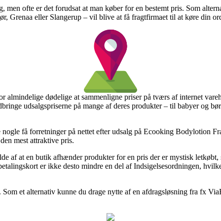
g, men ofte er det forudsat at man køber for en bestemt pris. Som alter
, Grenaa eller Slangerup – vil blive at få fragtfirmaet til at køre din ord
for almindelige dødelige at sammenligne priser på tværs af internet vare
edbringe udsalgspriserne på mange af deres produkter – til babyer og bør
ke nogle få forretninger på nettet efter udsalg på Ecooking Bodylotion F
den mest attraktive pris.
ælde af at en butik afhænder produkter for en pris der er mystisk letkøbt,
etalingskort er ikke desto mindre en del af Indsigelsesordningen, hvilke
 Som et alternativ kunne du drage nytte af en afdragsløsning fra fx ViaBi