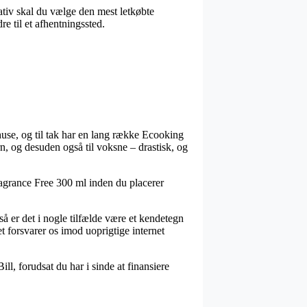
nativ skal du vælge den mest letkøbte
re til et afhentningssted.
huse, og til tak har en lang række Ecooking
n, og desuden også til voksne – drastisk, og
ragrance Free 300 ml inden du placerer
 så er det i nogle tilfælde være et kendetegn
t forsvarer os imod uoprigtige internet
ll, forudsat du har i sinde at finansiere