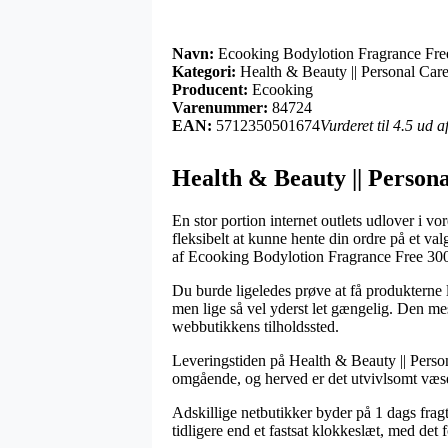
Navn:
Ecooking Bodylotion Fragrance Fre
Kategori:
Health & Beauty || Personal Car
Producent:
Ecooking
Varenummer:
84724
EAN:
5712350501674
Vurderet til 4.5 ud 
Health & Beauty || Person
En stor portion internet outlets udlover i v
fleksibelt at kunne hente din ordre på et va
af Ecooking Bodylotion Fragrance Free 30
Du burde ligeledes prøve at få produkterne l
men lige så vel yderst let gængelig. Den me
webbutikkens tilholdssted.
Leveringstiden på Health & Beauty || Perso
omgående, og herved er det utvivlsomt væsent
Adskillige netbutikker byder på 1 dags frag
tidligere end et fastsat klokkeslæt, med det f