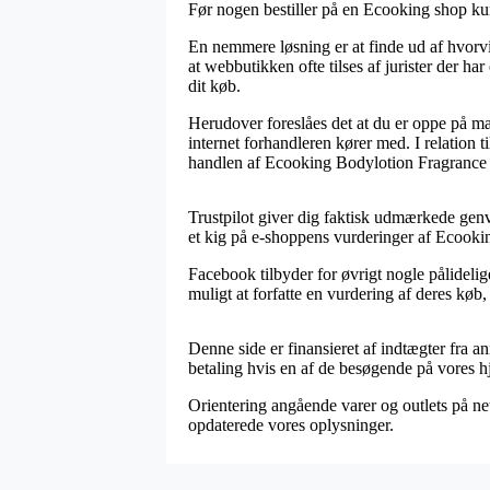
Før nogen bestiller på en Ecooking shop ku
En nemmere løsning er at finde ud af hvorvi
at webbutikken ofte tilses af jurister der ha
dit køb.
Herudover foreslåes det at du er oppe på mæ
internet forhandleren kører med. I relation t
handlen af Ecooking Bodylotion Fragrance Fr
Trustpilot giver dig faktisk udmærkede gen
et kig på e-shoppens vurderinger af Ecook
Facebook tilbyder for øvrigt nogle pålideli
muligt at forfatte en vurdering af deres køb
Denne side er finansieret af indtægter fra a
betaling hvis en af de besøgende på vores 
Orientering angående varer og outlets på net
opdaterede vores oplysninger.