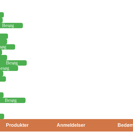
Besøg
søg
Besøg
esøg
Besøg
Produkter
Anmeldelser
Bedøm