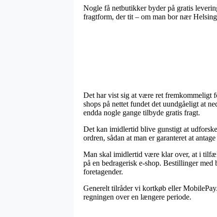
Nogle få netbutikker byder på gratis leverin
fragtform, der tit – om man bor nær Helsingør
Det har vist sig at være ret fremkommeligt 
shops på nettet fundet det uundgåeligt at n
endda nogle gange tilbyde gratis fragt.
Det kan imidlertid blive gunstigt at udfors
ordren, sådan at man er garanteret at antage 
Man skal imidlertid være klar over, at i tilf
på en bedragerisk e-shop. Bestillinger med b
foretagender.
Generelt tilråder vi kortkøb eller MobilePay.
regningen over en længere periode.