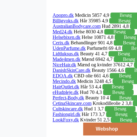
Apopro.dk
Medicin 5857 4,9
Besøg
Billigvoks.dk
Hår 35985 4,9
Besøg
AustralianBodycare.com
Hud 2891 4,8
Med24.dk
Helse 8030 4,8
Besøg
Helsebixen.dk
Helse 10871 4,8
Besøg
Cerix.dk
Behandlinger 901 4,8
Besøg
UdenParfume.dk
Parfumefri 69 4,8
Be
Lidtluksus.dk
Beauty 41 4,7
Besøg
Made4men.dk
Mænd 6942 4,7
Besøg
NiceHair.dk
Mænd og kvinder 37612 4,7
DanishSkinCare.dk
Beauty 1566 4,6
B
EDOA.dk
CBD olie 661 4,6
Besøg
Mecindo.dk
Medicin 3248 4,5
Besøg
HairOutlet.dk
Hår 53 4,4
Besøg
eHudpleje.dk
Hud 70 4,3
Besøg
Perfect-Body.dk
Beauty 10 4
Besøg
CetinaSkincare.com
Krokodilleolie 2 3,8
Cultskincare.dk
Hud 1 3,7
Besøg
Fashiongirl.dk
Hår 173 3,7
Besøg
LookFoxy.dk
Kvinder 51 2,5
Besøg
Webshop