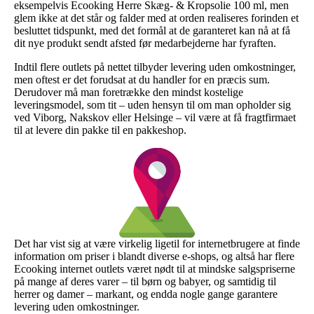
eksempelvis Ecooking Herre Skæg- & Kropsolie 100 ml, men
glem ikke at det står og falder med at orden realiseres forinden et
besluttet tidspunkt, med det formål at de garanteret kan nå at få
dit nye produkt sendt afsted før medarbejderne har fyraften.
Indtil flere outlets på nettet tilbyder levering uden omkostninger,
men oftest er det forudsat at du handler for en præcis sum.
Derudover må man foretrække den mindst kostelige
leveringsmodel, som tit – uden hensyn til om man opholder sig
ved Viborg, Nakskov eller Helsinge – vil være at få fragtfirmaet
til at levere din pakke til en pakkeshop.
Det har vist sig at være virkelig ligetil for internetbrugere at finde
information om priser i blandt diverse e-shops, og altså har flere
Ecooking internet outlets været nødt til at mindske salgspriserne
på mange af deres varer – til børn og babyer, og samtidig til
herrer og damer – markant, og endda nogle gange garantere
levering uden omkostninger.