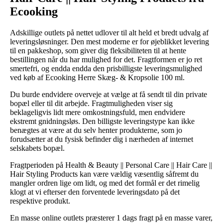
Ecooking
Adskillige outlets på nettet udlover til alt held et bredt udvalg af
leveringsløsninger. Den mest moderne er for øjeblikket levering
til en pakkeshop, som giver dig fleksibiliteten til at hente
bestillingen når du har mulighed for det. Fragtformen er jo ret
smertefri, og endda endda den prisbilligste leveringsmulighed
ved køb af Ecooking Herre Skæg- & Kropsolie 100 ml.
Du burde endvidere overveje at vælge at få sendt til din private
bopæl eller til dit arbejde. Fragtmuligheden viser sig
beklageligvis lidt mere omkostningsfuld, men endvidere
ekstremt gnidningsløs. Den billigste leveringstype kan ikke
benægtes at være at du selv henter produkterne, som jo
forudsætter at du fysisk befinder dig i nærheden af internet
selskabets bopæl.
Fragtperioden på Health & Beauty || Personal Care || Hair Care ||
Hair Styling Products kan være vældig væsentlig såfremt du
mangler ordren lige om lidt, og med det formål er det rimelig
klogt at vi efterser den forventede leveringsdato på det
respektive produkt.
En masse online outlets præsterer 1 dags fragt på en masse varer,