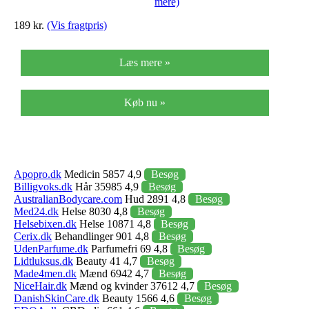
mere)
189 kr.
(Vis fragtpris)
Læs mere »
Køb nu »
Apopro.dk
Medicin 5857 4,9
Besøg
Billigvoks.dk
Hår 35985 4,9
Besøg
AustralianBodycare.com
Hud 2891 4,8
Besøg
Med24.dk
Helse 8030 4,8
Besøg
Helsebixen.dk
Helse 10871 4,8
Besøg
Cerix.dk
Behandlinger 901 4,8
Besøg
UdenParfume.dk
Parfumefri 69 4,8
Besøg
Lidtluksus.dk
Beauty 41 4,7
Besøg
Made4men.dk
Mænd 6942 4,7
Besøg
NiceHair.dk
Mænd og kvinder 37612 4,7
Besøg
DanishSkinCare.dk
Beauty 1566 4,6
Besøg