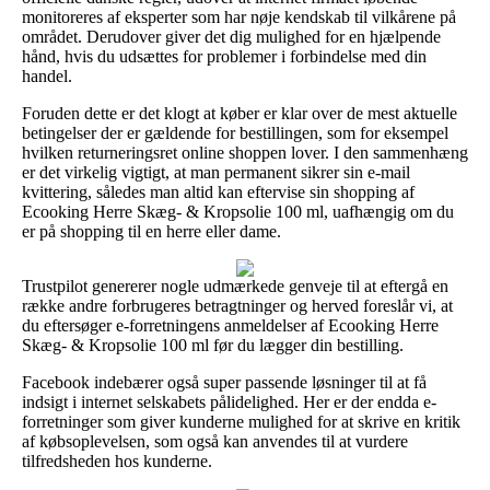
monitoreres af eksperter som har nøje kendskab til vilkårene på
området. Derudover giver det dig mulighed for en hjælpende
hånd, hvis du udsættes for problemer i forbindelse med din
handel.
Foruden dette er det klogt at køber er klar over de mest aktuelle
betingelser der er gældende for bestillingen, som for eksempel
hvilken returneringsret online shoppen lover. I den sammenhæng
er det virkelig vigtigt, at man permanent sikrer sin e-mail
kvittering, således man altid kan eftervise sin shopping af
Ecooking Herre Skæg- & Kropsolie 100 ml, uafhængig om du
er på shopping til en herre eller dame.
Trustpilot genererer nogle udmærkede genveje til at eftergå en
række andre forbrugeres betragtninger og herved foreslår vi, at
du eftersøger e-forretningens anmeldelser af Ecooking Herre
Skæg- & Kropsolie 100 ml før du lægger din bestilling.
Facebook indebærer også super passende løsninger til at få
indsigt i internet selskabets pålidelighed. Her er der endda e-
forretninger som giver kunderne mulighed for at skrive en kritik
af købsoplevelsen, som også kan anvendes til at vurdere
tilfredsheden hos kunderne.