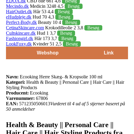
EDOA.dk
CBD olie 661 4,6
Besøg
Mecindo.dk
Medicin 3248 4,5
Besøg
HairOutlet.dk
Hår 53 4,4
Besøg
eHudpleje.dk
Hud 70 4,3
Besøg
Perfect-Body.dk
Beauty 10 4
Besøg
CetinaSkincare.com
Krokodilleolie 2 3,8
Besøg
Cultskincare.dk
Hud 1 3,7
Besøg
Fashiongirl.dk
Hår 173 3,7
Besøg
LookFoxy.dk
Kvinder 51 2,5
Besøg
Webshop
Link
Navn:
Ecooking Herre Skæg- & Kropsolie 100 ml
Kategori:
Health & Beauty || Personal Care || Hair Care || Hair
Styling Products
Producent:
Ecooking
Varenummer:
67806
EAN:
5712350506013
Vurderet til 4 ud af 5 stjerner baseret på
50 anmeldelser
Health & Beauty || Personal Care ||
Hair Care || Hair Styling Products fra