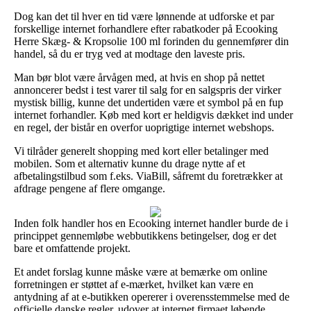
Dog kan det til hver en tid være lønnende at udforske et par
forskellige internet forhandlere efter rabatkoder på Ecooking
Herre Skæg- & Kropsolie 100 ml forinden du gennemfører din
handel, så du er tryg ved at modtage den laveste pris.
Man bør blot være årvågen med, at hvis en shop på nettet
annoncerer bedst i test varer til salg for en salgspris der virker
mystisk billig, kunne det undertiden være et symbol på en fup
internet forhandler. Køb med kort er heldigvis dækket ind under
en regel, der bistår en overfor uoprigtige internet webshops.
Vi tilråder generelt shopping med kort eller betalinger med
mobilen. Som et alternativ kunne du drage nytte af et
afbetalingstilbud som f.eks. ViaBill, såfremt du foretrækker at
afdrage pengene af flere omgange.
Inden folk handler hos en Ecooking internet handler burde de i
princippet gennemløbe webbutikkens betingelser, dog er det
bare et omfattende projekt.
Et andet forslag kunne måske være at bemærke om online
forretningen er støttet af e-mærket, hvilket kan være en
antydning af at e-butikken opererer i overensstemmelse med de
officielle danske regler, udover at internet firmaet løbende