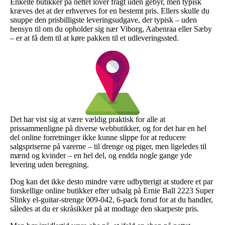
Enkelte butikker på nettet lover fragt uden gebyr, men typisk
kræves det at der erhverves for en bestemt pris. Ellers skulle du
snuppe den prisbilligste leveringsudgave, der typisk – uden
hensyn til om du opholder sig nær Viborg, Aabenraa eller Sæby
– er at få dem til at køre pakken til et udleveringssted.
Det har vist sig at være vældig praktisk for alle at
prissammenligne på diverse webbutikker, og for det har en hel
del online forretninger ikke kunne slippe for at reducere
salgspriserne på varerne – til drenge og piger, men ligeledes til
mænd og kvinder – en hel del, og endda nogle gange yde
levering uden beregning.
Dog kan det ikke desto mindre være udbytterigt at studere et par
forskellige online butikker efter udsalg på Ernie Ball 2223 Super
Slinky el-guitar-strenge 009-042, 6-pack forud for at du handler,
således at du er skråsikker på at modtage den skarpeste pris.