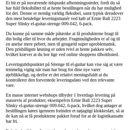
Et hit er på nuværende tidspunkt afhentningssteder, fordi du så
har fuld fleksibilitet til at hente bestillingen når du har mulighed
for det. Denne er nemlig vældig fleksibel, samt typisk derudover
den mest betalelige leveringsmanér ved køb af Ernie Ball 2223
Super Slinky el-guitar-strenge 009-042, 6-pack.
Du kunne på samme måde påtænke at få produkterne bragt til
din bolig eller til hvor du arbejder. Fragtmuligheden er af og til
en anelse mere pebret, men til gengæld super uproblematisk.
Den prisbilligste løsning er uden tvivl at hente pakken selv,
hvilket kræver at du bor lige ved online shoppens tilholdssted.
Leveringstidspunktet på Strenge til el-guitar kan vise sig at være
temmelig vigtig når man har brug for dine nye varer
øjeblikkeligt, og derfor er det relativt meningsfuldt at du
kontrollerer den forventede leveringsdato ved den relevante
vare.
En masse internet webshops tilbyder 1 hverdags levering på
massevis af produkter, eksempelvis Ernie Ball 2223 Super
Slinky el-guitar-strenge 009-042, 6-pack, hvilket dog antager at
bestillingen køres igennem forinden et nøjagtigt klokkeslæt, så at
de kan nå at få produkterne pakket forud for at de logistikansatte
har fri.