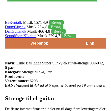
BeKent.dk
Musik 1571 4,9
Besøg
DrumCity.dk
Musik 73 4,8
Besøg
DanGuitar.dk
Musik 466 4,8
Besøg
SoundStoreXL.com
Musik 229 4,7
Besøg
Webshop
Link
Navn:
Ernie Ball 2223 Super Slinky el-guitar-strenge 009-042,
6-pack
Kategori:
Strenge til el-guitar
Producent:
Varenummer:
6298
EAN:
Vurderet til 4.4 ud af 5 stjerner baseret på 19 anmeldelser
Strenge til el-guitar
De fleste internet firmaer tildeler nu til dags flere leveringsmidler.