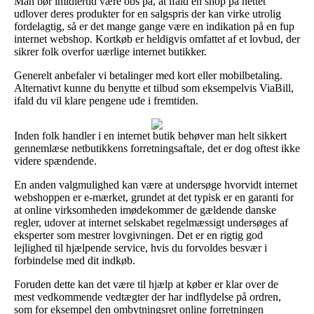
Man bør imidlertid være obs på, at ifald en shop på nettet
udlover deres produkter for en salgspris der kan virke utrolig
fordelagtig, så er det mange gange være en indikation på en fup
internet webshop. Kortkøb er heldigvis omfattet af et lovbud, der
sikrer folk overfor uærlige internet butikker.
Generelt anbefaler vi betalinger med kort eller mobilbetaling.
Alternativt kunne du benytte et tilbud som eksempelvis ViaBill,
ifald du vil klare pengene ude i fremtiden.
Inden folk handler i en internet butik behøver man helt sikkert
gennemlæse netbutikkens forretningsaftale, det er dog oftest ikke
videre spændende.
En anden valgmulighed kan være at undersøge hvorvidt internet
webshoppen er e-mærket, grundet at det typisk er en garanti for
at online virksomheden imødekommer de gældende danske
regler, udover at internet selskabet regelmæssigt undersøges af
eksperter som mestrer lovgivningen. Det er en rigtig god
lejlighed til hjælpende service, hvis du forvoldes besvær i
forbindelse med dit indkøb.
Foruden dette kan det være til hjælp at køber er klar over de
mest vedkommende vedtægter der har indflydelse på ordren,
som for eksempel den ombytningsret online forretningen