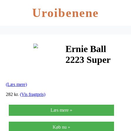
Uroibenene
Ernie Ball
2223 Super
Slinky el-
guitar-strenge
(Læs mere)
009-042, 6-
282 kr.
(Vis fragtpris)
pack
Læs mere »
Køb nu »