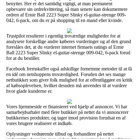
benytter. Her er det samtidig vigtigt, at man permanent
opbevarer sin ordrekvittering, så man senere kan dokumentere
ordren af Ernie Ball 2223 Super Slinky el-guitar-strenge 009-
042, 6-pack, om du er på shopping til en mand eller kvinde.
Trustpilot resulterer i egentlig troværdige muligheder for at
analysere forskellige andre køberes vurderinger og af den grund
foreslåes det, at du vurderer internet firmaets ratings af Ernie
Ball 2223 Super Slinky el-guitar-strenge 009-042, 6-pack forud
for at du bestiller.
Facebook fremskaffer også adskillige fornemme metoder til at få
en idé om netshoppens troværdighed. Foruden det ses mange
netbutikker som giver folk mulighed for at offentliggøre en kritik
af købsoplevelsen, hvilket desuden må anvendes til at vurdere
hvor glade kunderne er.
Vores hjemmeside er finansieret ved hjælp af annoncer. Vi har
samarbejdsaftaler med flere butikker på nettet da vi annoncerer
butikkernes produkter, og tager imod provision forudsat en af
vores brugere realiserer et indkøb.
Oplysninger vedrørende tilbud og forhandlere på nettet