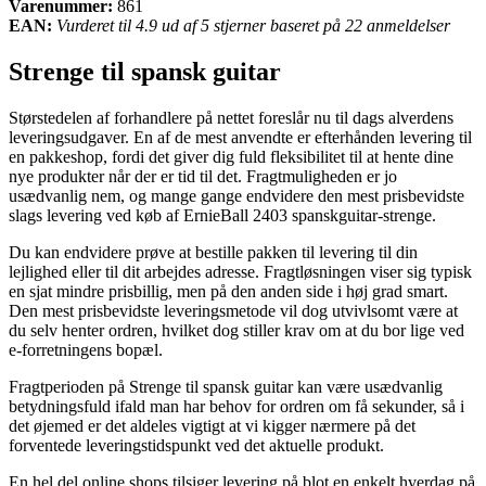
Varenummer:
861
EAN:
Vurderet til 4.9 ud af 5 stjerner baseret på 22 anmeldelser
Strenge til spansk guitar
Størstedelen af forhandlere på nettet foreslår nu til dags alverdens
leveringsudgaver. En af de mest anvendte er efterhånden levering til
en pakkeshop, fordi det giver dig fuld fleksibilitet til at hente dine
nye produkter når der er tid til det. Fragtmuligheden er jo
usædvanlig nem, og mange gange endvidere den mest prisbevidste
slags levering ved køb af ErnieBall 2403 spanskguitar-strenge.
Du kan endvidere prøve at bestille pakken til levering til din
lejlighed eller til dit arbejdes adresse. Fragtløsningen viser sig typisk
en sjat mindre prisbillig, men på den anden side i høj grad smart.
Den mest prisbevidste leveringsmetode vil dog utvivlsomt være at
du selv henter ordren, hvilket dog stiller krav om at du bor lige ved
e-forretningens bopæl.
Fragtperioden på Strenge til spansk guitar kan være usædvanlig
betydningsfuld ifald man har behov for ordren om få sekunder, så i
det øjemed er det aldeles vigtigt at vi kigger nærmere på det
forventede leveringstidspunkt ved det aktuelle produkt.
En hel del online shops tilsiger levering på blot en enkelt hverdag på