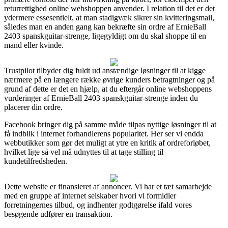
returrettighed online webshoppen anvender. I relation til det er det
ydermere essesentielt, at man stadigvæk sikrer sin kvitteringsmail,
således man en anden gang kan bekræfte sin ordre af ErnieBall
2403 spanskguitar-strenge, ligegyldigt om du skal shoppe til en
mand eller kvinde.
Trustpilot tilbyder dig fuldt ud anstændige løsninger til at kigge
nærmere på en længere række øvrige kunders betragtninger og på
grund af dette er det en hjælp, at du eftergår online webshoppens
vurderinger af ErnieBall 2403 spanskguitar-strenge inden du
placerer din ordre.
Facebook bringer dig på samme måde tilpas nyttige løsninger til at
få indblik i internet forhandlerens popularitet. Her ser vi endda
webbutikker som gør det muligt at ytre en kritik af ordreforløbet,
hvilket lige så vel må udnyttes til at tage stilling til
kundetilfredsheden.
Dette website er finansieret af annoncer. Vi har et tæt samarbejde
med en gruppe af internet selskaber hvori vi formidler
forretningernes tilbud, og indhenter godtgørelse ifald vores
besøgende udfører en transaktion.