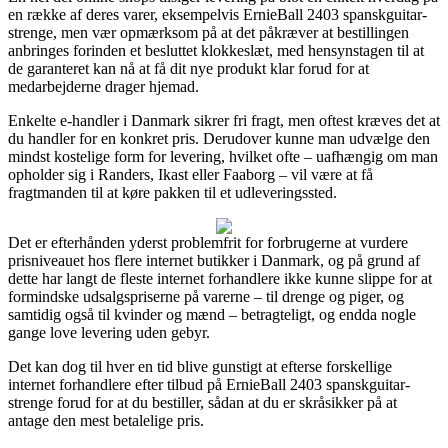
en række af deres varer, eksempelvis ErnieBall 2403 spanskguitar-
strenge, men vær opmærksom på at det påkræver at bestillingen
anbringes forinden et besluttet klokkeslæt, med hensynstagen til at
de garanteret kan nå at få dit nye produkt klar forud for at
medarbejderne drager hjemad.
Enkelte e-handler i Danmark sikrer fri fragt, men oftest kræves det at
du handler for en konkret pris. Derudover kunne man udvælge den
mindst kostelige form for levering, hvilket ofte – uafhængig om man
opholder sig i Randers, Ikast eller Faaborg – vil være at få
fragtmanden til at køre pakken til et udleveringssted.
Det er efterhånden yderst problemfrit for forbrugerne at vurdere
prisniveauet hos flere internet butikker i Danmark, og på grund af
dette har langt de fleste internet forhandlere ikke kunne slippe for at
formindske udsalgspriserne på varerne – til drenge og piger, og
samtidig også til kvinder og mænd – betragteligt, og endda nogle
gange love levering uden gebyr.
Det kan dog til hver en tid blive gunstigt at efterse forskellige
internet forhandlere efter tilbud på ErnieBall 2403 spanskguitar-
strenge forud for at du bestiller, sådan at du er skråsikker på at
antage den mest betalelige pris.