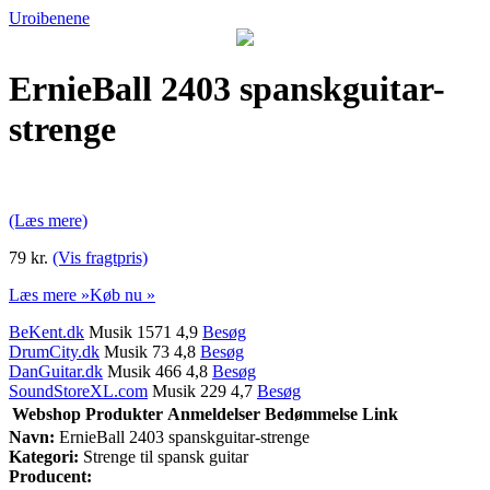
Uroibenene
ErnieBall 2403 spanskguitar-
strenge
(Læs mere)
79 kr.
(Vis fragtpris)
Læs mere »
Køb nu »
BeKent.dk
Musik 1571 4,9
Besøg
DrumCity.dk
Musik 73 4,8
Besøg
DanGuitar.dk
Musik 466 4,8
Besøg
SoundStoreXL.com
Musik 229 4,7
Besøg
Webshop
Produkter
Anmeldelser
Bedømmelse
Link
Navn:
ErnieBall 2403 spanskguitar-strenge
Kategori:
Strenge til spansk guitar
Producent: