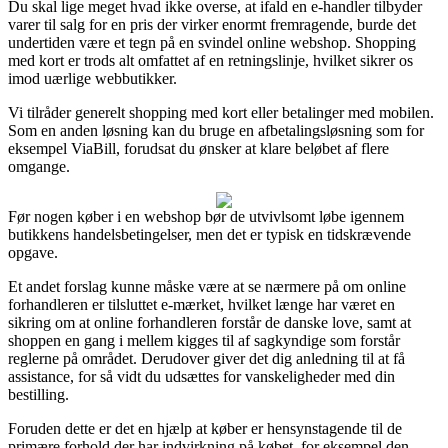
Du skal lige meget hvad ikke overse, at ifald en e-handler tilbyder
varer til salg for en pris der virker enormt fremragende, burde det
undertiden være et tegn på en svindel online webshop. Shopping
med kort er trods alt omfattet af en retningslinje, hvilket sikrer os
imod uærlige webbutikker.
Vi tilråder generelt shopping med kort eller betalinger med mobilen.
Som en anden løsning kan du bruge en afbetalingsløsning som for
eksempel ViaBill, forudsat du ønsker at klare beløbet af flere
omgange.
Før nogen køber i en webshop bør de utvivlsomt løbe igennem
butikkens handelsbetingelser, men det er typisk en tidskrævende
opgave.
Et andet forslag kunne måske være at se nærmere på om online
forhandleren er tilsluttet e-mærket, hvilket længe har været en
sikring om at online forhandleren forstår de danske love, samt at
shoppen en gang i mellem kigges til af sagkyndige som forstår
reglerne på området. Derudover giver det dig anledning til at få
assistance, for så vidt du udsættes for vanskeligheder med din
bestilling.
Foruden dette er det en hjælp at køber er hensynstagende til de
primære forhold der har indvirkning på købet, for eksempel den