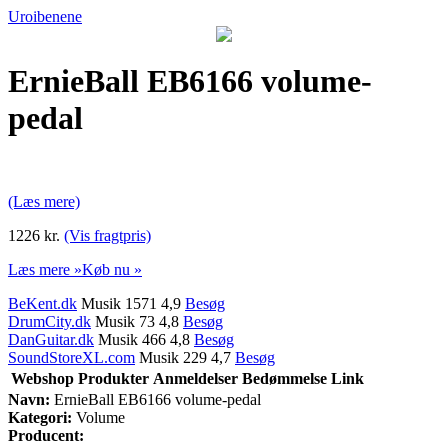
Uroibenene
ErnieBall EB6166 volume-
pedal
(Læs mere)
1226 kr.
(Vis fragtpris)
Læs mere »
Køb nu »
BeKent.dk
Musik 1571 4,9
Besøg
DrumCity.dk
Musik 73 4,8
Besøg
DanGuitar.dk
Musik 466 4,8
Besøg
SoundStoreXL.com
Musik 229 4,7
Besøg
Webshop
Produkter
Anmeldelser
Bedømmelse
Link
Navn:
ErnieBall EB6166 volume-pedal
Kategori:
Volume
Producent: