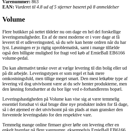
Varenummer:
863
EAN:
Vurderet til 4.8 ud af 5 stjerner baseret på 8 anmeldelser
Volume
Flere butikker på nettet tildeler nu om dage en hel del forskellige
leveringsmuligheder. En af de mest moderne er i vore dage at få
leveret til et udleveringssted, så du selv kan hente ordren når du har
lyst. Løsningen er jo rigtig uproblematisk, samt i mange tilfælde
også den billigste mulighed for fragt ved køb af ErnieBall EB6166
volume-pedal.
Du kan alternativt tænke over at vælge levering til din bolig eller ud
på dit arbejde. Leveringstypen er som regel et hak mere
omkostningsfuld, men tillige meget smart. Den mest letkøbte type af
levering vil dog utvivlsomt være at du selv henter produkterne, men
den løsning forudsætter at du bor lige ved e-forhandlerens bopæl.
Leveringshastigheden på Volume kan vise sig at være temmelig
essentiel forudsat vi skal bruge dine nye produkter inden for få dage,
så i det øjemed er det utvivlsomt på sin plads at man gransker den
forventede leveringsdato for den respektive vare.
Temmelig mange online firmaer giver løfte om levering efter en
enkelt hverdag på flere varenumre, eksempelvis ErnieBall EB6166