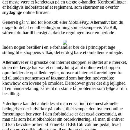
det meste være et kendetegn på en uægte e-handler. Kortbestillinger
er heldigvis indbefattet af et reglement, som skærmer en overfor
snydagtige online firmaer.
Generelt går vi ind for kortkøb eller MobilePay. Alternativt kan du
drage fordel af en afbetalingsordning som eksempelvis ViaBill,
såfremt du har til hensigt at dække regningen over en periode.
Inden nogen bestiller i en e-forhandler bør de i princippet tage
stilling til e-shoppens vilkår, det er dog bare et omfattende arbejde.
Alternativet er at granske om internet shoppen er støttet af e-mærket,
siden det længe har været en antydning af at online webshoppen
opretholder de opstillede regler, udover at internet forretningen fra
tid til anden gennemses af fagmænd som har den nødvendige
knowhow om lovene på området. Derudover giver det dig lejlighed
til en håndsrækning, såfremt du skulle få problemer som følge af din
bestilling.
Yderligere kan det anbefales at man er sat ind i de mest aktuelle
betingelser der indvirker på købet, til eksempel den bytteret online
forretningen benytter. I den forbindelse er det også essesentielt, at
man når som helst bibeholder sin ordrekvittering, så man til enhver
tid kan bevidne ordren af ErnieBall EB6166 volume-pedal, hvad
end du er på udkig efter varer til en dreng eller pige.