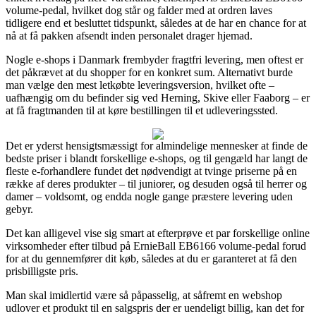
volume-pedal, hvilket dog står og falder med at ordren laves
tidligere end et besluttet tidspunkt, således at de har en chance for at
nå at få pakken afsendt inden personalet drager hjemad.
Nogle e-shops i Danmark frembyder fragtfri levering, men oftest er
det påkrævet at du shopper for en konkret sum. Alternativt burde
man vælge den mest letkøbte leveringsversion, hvilket ofte –
uafhængig om du befinder sig ved Herning, Skive eller Faaborg – er
at få fragtmanden til at køre bestillingen til et udleveringssted.
Det er yderst hensigtsmæssigt for almindelige mennesker at finde de
bedste priser i blandt forskellige e-shops, og til gengæld har langt de
fleste e-forhandlere fundet det nødvendigt at tvinge priserne på en
række af deres produkter – til juniorer, og desuden også til herrer og
damer – voldsomt, og endda nogle gange præstere levering uden
gebyr.
Det kan alligevel vise sig smart at efterprøve et par forskellige online
virksomheder efter tilbud på ErnieBall EB6166 volume-pedal forud
for at du gennemfører dit køb, således at du er garanteret at få den
prisbilligste pris.
Man skal imidlertid være så påpasselig, at såfremt en webshop
udlover et produkt til en salgspris der er uendeligt billig, kan det for