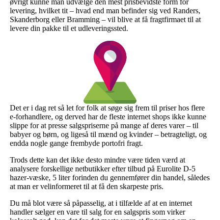
øvrigt kunne man udvælge den mest prisbevidste form for
levering, hvilket tit – hvad end man befinder sig ved Randers,
Skanderborg eller Bramming – vil blive at få fragtfirmaet til at
levere din pakke til et udleveringssted.
Det er i dag ret så let for folk at søge sig frem til priser hos flere
e-forhandlere, og derved har de fleste internet shops ikke kunne
slippe for at presse salgspriserne på mange af deres varer – til
babyer og børn, og ligeså til mænd og kvinder – betragteligt, og
endda nogle gange frembyde portofri fragt.
Trods dette kan det ikke desto mindre være tiden værd at
analysere forskellige netbutikker efter tilbud på Eurolite D-5
hazer-væske, 5 liter forinden du gennemfører din handel, således
at man er velinformeret til at få den skarpeste pris.
Du må blot være så påpasselig, at i tilfælde af at en internet
handler sælger en vare til salg for en salgspris som virker