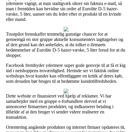
ydermere vigtigt, at man stadigvæk sikrer sin faktura e-mail, så
man i fremtiden kan bevidne sin ordre af Eurolite D-5 hazer-
væske, 5 liter, uanset om du leder efter et produkt til en kvinde
eller mand.
Trustpilot fremskaffer temmelig gunstige chancer for at
gennemgå en stor gruppe aktuelle konsumenters iagttagelser og
af den grund kan det anbefales, at du tolker e-firmaets
bedømmelser af Eurolite D-5 hazer-væske, 5 liter forud for at du
shopper.
Facebook frembyder ydermere super gode genveje til at få et kig
ind i netshoppens troværdighed. Herinde ser vi faktisk online
webshops hvor kunder kan offentliggøre en kritik af deres køb,
som desuden bør bruges til at bedømme kundetilfredsheden.
Dette website er finansieret ved hjælp af reklamer. Vi har
samarbejder med en gruppe e-forhandlere derved at vi
annoncerer firmaernes produkter, og indkasserer betaling i
tilfælde af at den bruger vi sender videre realiserer en
transaktion.
Orientering angående produkter og internet firmaer opdateres tit,