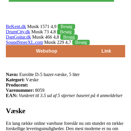
BeKent.dk
Musik 1571 4,9
Besøg
DrumCity.dk
Musik 73 4,8
Besøg
DanGuitar.dk
Musik 466 4,8
Besøg
SoundStoreXL.com
Musik 229 4,7
Besøg
Webshop
Link
Navn:
Eurolite D-5 hazer-væske, 5 liter
Kategori:
Væske
Producent:
Varenummer:
8059
EAN:
Vurderet til 3.5 ud af 5 stjerner baseret på 4 anmeldelser
Væske
En lang række online varehuse foreslår nu om stunder en række
forskellige leveringsmuligheder. Den mest moderne er nu om