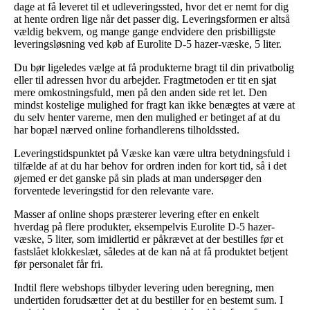
dage at få leveret til et udleveringssted, hvor det er nemt for dig
at hente ordren lige når det passer dig. Leveringsformen er altså
vældig bekvem, og mange gange endvidere den prisbilligste
leveringsløsning ved køb af Eurolite D-5 hazer-væske, 5 liter.
Du bør ligeledes vælge at få produkterne bragt til din privatbolig
eller til adressen hvor du arbejder. Fragtmetoden er tit en sjat
mere omkostningsfuld, men på den anden side ret let. Den
mindst kostelige mulighed for fragt kan ikke benægtes at være at
du selv henter varerne, men den mulighed er betinget af at du
har bopæl nærved online forhandlerens tilholdssted.
Leveringstidspunktet på Væske kan være ultra betydningsfuld i
tilfælde af at du har behov for ordren inden for kort tid, så i det
øjemed er det ganske på sin plads at man undersøger den
forventede leveringstid for den relevante vare.
Masser af online shops præsterer levering efter en enkelt
hverdag på flere produkter, eksempelvis Eurolite D-5 hazer-
væske, 5 liter, som imidlertid er påkrævet at der bestilles før et
fastslået klokkeslæt, således at de kan nå at få produktet betjent
før personalet får fri.
Indtil flere webshops tilbyder levering uden beregning, men
undertiden forudsætter det at du bestiller for en bestemt sum. I