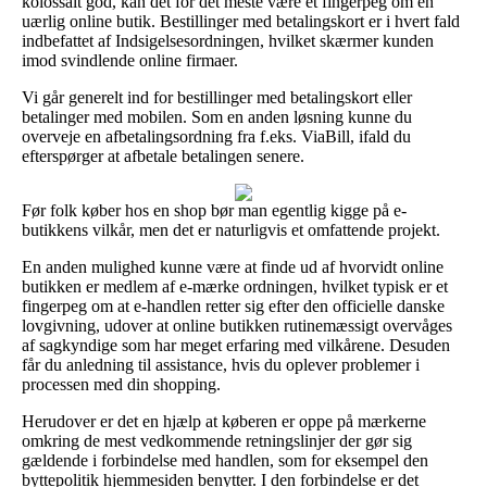
kolossalt god, kan det for det meste være et fingerpeg om en
uærlig online butik. Bestillinger med betalingskort er i hvert fald
indbefattet af Indsigelsesordningen, hvilket skærmer kunden
imod svindlende online firmaer.
Vi går generelt ind for bestillinger med betalingskort eller
betalinger med mobilen. Som en anden løsning kunne du
overveje en afbetalingsordning fra f.eks. ViaBill, ifald du
efterspørger at afbetale betalingen senere.
Før folk køber hos en shop bør man egentlig kigge på e-
butikkens vilkår, men det er naturligvis et omfattende projekt.
En anden mulighed kunne være at finde ud af hvorvidt online
butikken er medlem af e-mærke ordningen, hvilket typisk er et
fingerpeg om at e-handlen retter sig efter den officielle danske
lovgivning, udover at online butikken rutinemæssigt overvåges
af sagkyndige som har meget erfaring med vilkårene. Desuden
får du anledning til assistance, hvis du oplever problemer i
processen med din shopping.
Herudover er det en hjælp at køberen er oppe på mærkerne
omkring de mest vedkommende retningslinjer der gør sig
gældende i forbindelse med handlen, som for eksempel den
byttepolitik hjemmesiden benytter. I den forbindelse er det