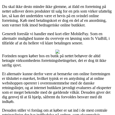
Du skal ikke desto mindre ikke glemme, at ifald en forretning på
nettet udlover deres produkter til salg for en pris som virker ufattelig
lav, så kan det undertiden være et bevis på en svindel online
forretning. Køb med betalingskort er dog en del af en anordning,
som værner folk imod bedrageriske online butikker.
Generelt foreslår vi handler med kort eller MobilePay. Som en
alternativ mulighed kunne du overveje en løsning som fx ViaBill, i
tilfælde af at du hellere vil klare betalingen senere.
Forinden nogen køber hos en butik på nettet behøver de altid
betragte virksomhedens forretningsbetingelser, det er dog tit ikke
særlig sjovt.
Et alternativ kunne derfor være at bemærke om online forretningen
er tilsluttet e-mærket, hvilket typisk er en antydning af at online
webshoppen opererer i overensstemmelse med de danske
retningslinjer, og at internet butikken jævnligt evalueres af eksperter
som er meget bekendte med de gældende vilkår. Desuden giver det
dig genvej til at få hjælp, såfremt du forvoldes besvær med dit
indkøb.
Desuden stiller vi forslag om at køber er sat ind i de mest centrale
retningslinjer der har indflydelse på ordren, som eksempelvis