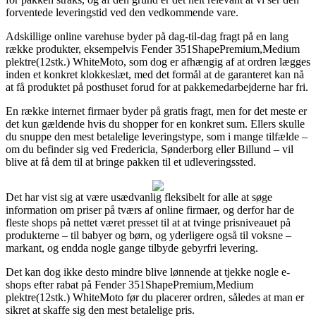
forventede leveringstid ved den vedkommende vare.
Adskillige online varehuse byder på dag-til-dag fragt på en lang
række produkter, eksempelvis Fender 351ShapePremium,Medium
plektre(12stk.) WhiteMoto, som dog er afhængig af at ordren lægges
inden et konkret klokkeslæt, med det formål at de garanteret kan nå
at få produktet på posthuset forud for at pakkemedarbejderne har fri.
En række internet firmaer byder på gratis fragt, men for det meste er
det kun gældende hvis du shopper for en konkret sum. Ellers skulle
du snuppe den mest betalelige leveringstype, som i mange tilfælde –
om du befinder sig ved Fredericia, Sønderborg eller Billund – vil
blive at få dem til at bringe pakken til et udleveringssted.
Det har vist sig at være usædvanlig fleksibelt for alle at søge
information om priser på tværs af online firmaer, og derfor har de
fleste shops på nettet været presset til at at tvinge prisniveauet på
produkterne – til babyer og børn, og yderligere også til voksne –
markant, og endda nogle gange tilbyde gebyrfri levering.
Det kan dog ikke desto mindre blive lønnende at tjekke nogle e-
shops efter rabat på Fender 351ShapePremium,Medium
plektre(12stk.) WhiteMoto før du placerer ordren, således at man er
sikret at skaffe sig den mest betalelige pris.