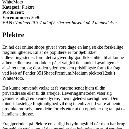
WhiteMoto
Kategori:
Plektre
Producent:
Varenummer:
3696
EAN:
Vurderet til 3.7 ud af 5 stjerner baseret på 2 anmeldelser
Plektre
En hel del online shops giver i vore dage en lang række forskellige
fragtmuligheder. En af de populære er for øjeblikket
udleveringssteder, fordi det så giver dig god fleksibilitet til at kunne
afhente dine nye produkter på et valgfrit tidspunkt. Løsningen er
altså ret nem, og desuden ydermere den prisbilligste form for fragt
ved køb af Fender 351ShapePremium,Medium plektre(12stk.)
WhiteMoto.
Du kunne omvendt vælge at få varerne sendt hjem til din
privatadresse eller til dit arbejde. Leveringsmetoden viser sig
gennemsnitligt en kende dyrere, men ligeledes særligt nem. Den
mindst kostelige fragtmulighed vil dog til enhver tid være at hente
produkterne selv, men dette forudsætter at du opholder dig tæt på e-
handlens adresse.
Fragtperioden på Plektre er særligt betydningsfuld når man har brug
for pakken straks, og af den grund er det helt relevant at vi ser den