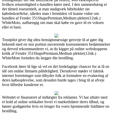
hvilken returrettighed e-handlen kører med. I den sammenhæng er
det tilmed essesentielt, at man stadigvæk bibeholder sin
købsbekræftelse, således man i fremtiden vil kunne vidne om
handlen af Fender 351ShapePremium,Medium plektre(12stk.)
WhiteMoto, uafhængig om man skal købe en gave til en voksen
eller et barn.
Trustpilot giver dig ultra hensigtsmæssige genveje til at gøre dig
bekendt med en stor portion nuværende konsumenters bedømmelser
og derved rekommanderer vi, at du kigger på online webshoppens
kritik af Fender 351ShapePremium,Medium plektre(12stk.)
WhiteMoto forinden du lægger din bestilling.
Facebook fører til lige så vel en del fordelagtige chancer for at få en
idé om online firmaets pålidelighed. Derudover møder vi faktisk
internet forretninger som tilbyder folk at formulere en evaluering af
deres købsoplevelse, som desuden burde tages i brug til at afveje
hvor tilfredse kunderne er.
Websitet er finansieret af indtægter fra reklamer. Vi har aftaler med
et hold af online selskaber hvori vi markedsfører deres tilbud, og
høster godtgørelse hvis en bruger fra vores hjemmeside fuldfører en
bestilling.