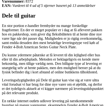
Varenummer:
8372
EAN:
Vurderet til 4 ud af 5 stjerner baseret på 13 anmeldelser
Dele til guitar
En stor portion e-handler frembyder nu mange forskellige
fragtformer. En der er meget populær er i dag at få afleveret pakken
hos en pakkeshop, som giver dig fleksibiliteten til at hente dine nye
varer lige når det passer dig. Muligheden er jo rigtig overkommelig,
samt endda desuden den mest betalelige leveringstype ved køb af
Fender 4-Bolt American Series Guitar Neck Plate.
Du kunne ydermere påtænke at få leveret til din lejlighed eller hus
eller til din arbejdsplads. Metoden er beklageligvis en kende mere
bekostelig, men tillige vældig nem. Den billigste type af levering er
unægtelig selv at hente pakken, men den mulighed beroer på at du
fysisk befinder dig i kort afstand af online butikkens tilholdssted.
Leveringsdygtigheden på Dele til guitar kan vise sig at være ultra
vital forudsat vi har brug for dine nye varer om et øjeblik, og derfor
er det tydeligvis aktuelt at vi kigger nærmere på leveringstidspunktet
på det relevante produkt.
En række internet outlets udlover levering på næstkommende
hverdag på mange varenumre, eksempelvis Fender 4-Bolt American