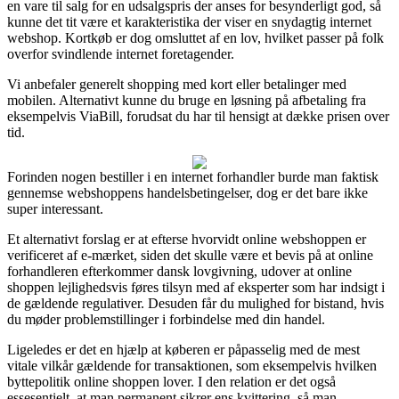
en vare til salg for en udsalgspris der anses for besynderligt god, så
kunne det tit være et karakteristika der viser en snydagtig internet
webshop. Kortkøb er dog omsluttet af en lov, hvilket passer på folk
overfor svindlende internet foretagender.
Vi anbefaler generelt shopping med kort eller betalinger med
mobilen. Alternativt kunne du bruge en løsning på afbetaling fra
eksempelvis ViaBill, forudsat du har til hensigt at dække prisen over
tid.
Forinden nogen bestiller i en internet forhandler burde man faktisk
gennemse webshoppens handelsbetingelser, dog er det bare ikke
super interessant.
Et alternativt forslag er at efterse hvorvidt online webshoppen er
verificeret af e-mærket, siden det skulle være et bevis på at online
forhandleren efterkommer dansk lovgivning, udover at online
shoppen lejlighedsvis føres tilsyn med af eksperter som har indsigt i
de gældende regulativer. Desuden får du mulighed for bistand, hvis
du møder problemstillinger i forbindelse med din handel.
Ligeledes er det en hjælp at køberen er påpasselig med de mest
vitale vilkår gældende for transaktionen, som eksempelvis hvilken
byttepolitik online shoppen lover. I den relation er det også
essesentielt, at man permanent sikrer ens kvittering, så man