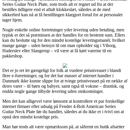
Series Guitar Neck Plate, som trods alt er regnet ud fra at der
bestilles tidligere end et aftalt klokkeslæt, således at de med
sikkerhed kan nå at få bestillingen klargjort forud for at personalet
tager hjem.
Nogle enkelte online forretninger yder levering uden betaling, men
typisk er det så præmissen at der handles for en bestemt sum. Ellers
kan du beslutte sig for den mindst kostelige leveringsmanér, hvilket
mange gange – uden hensyn til om man opholder sig i Viborg,
Haderslev eller Slangerup – vil være at få kørt varerne til en
pakkeshop.
Det er jo ret let gængeligt for folk at vurdere prisniveauet i blandt
flere e-forretninger, og for det har masser af internet handler i
Danmark ikke kunne slippe for at tvinge prisniveauet på en række af
deres varer – til børn og babyer, samt også til voksne – drastisk, og
endda nogle gange tilbyde levering uden omkostninger.
Men det kan alligevel være lønsomt at kontrollere et par forskellige
internet firmaer efter udsalg på Fender 4-Bolt American Series
Guitar Neck Plate før du handler, således at du ikke er i tvivl om at
opnå den mindst kostelige pris.
Man bør trods alt være opmærksom på, at såfremt en butik afsætter