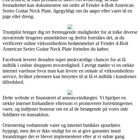
fremadrettet kan dokumentere sin ordre af Fender 4-Bolt American
Series Guitar Neck Plate, ligegyldigt om du søger efter varer til en
pige eller dreng.
Trustpilot bringer dig ret fremragende muligheder for at tolke diverse
nuværende brugeres anmeldelser og derfor foreslåes det, at du
verificerer online virksomhedens bedømmelser af Fender 4-Bolt
American Series Guitar Neck Plate forinden du køber.
Facebook leverer desuden super ønskværdige chancer for at få
indblik i online shoppens troværdighed. I øvrigt møder vi en række
internet varehuse hvor man kan levere en omtale af virksomhedens
service, hvilket ydermere kan benyttes til at få et indblik i kundernes
tilfredshed.
Dette website er finansieret af annonceindtægter. Vi hjælper en
række internet forhandlere eftersom vi promoverer forretningernes
varer, og indtjener honorar om en af de besøgende på vores side
fuldfører en transaktion.
Orientering vedrørende varer og internet butikker ajourføres
hyppigt, men det er ikke muligt for os at give garantier imod
forandringer der er blevet implementeret efter at vi sidste gang