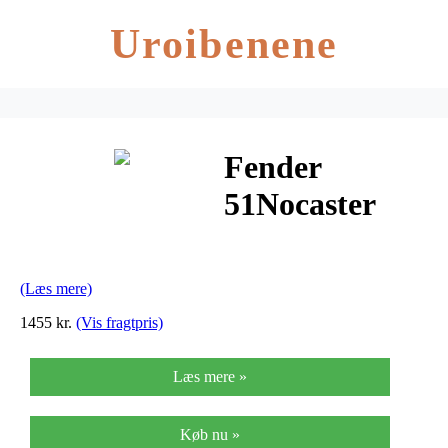
Uroibenene
Fender
51Nocaster
pickupper(2stk)
(Læs mere)
1455 kr.
(Vis fragtpris)
Læs mere »
Køb nu »