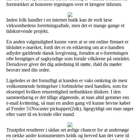
foretrækker at honorere regningen over et længere tidsrum.
Inden folk handler i en internet butik kan de reelt læse
virksomhedens forretningsaftale, men det er mange gange et
tidskrævende projekt.
En anden valgmulighed kunne være at se om online firmaet er
tilsluttet e-mærket, fordi det er en erklæring om at e-handlen
adlyder gældende dansk lovgivning, foruden at e-forretningen
ofte besigtiges af sagkyndige som forstår vilkårene på området.
Derudover giver det dig anledning til støtte, ifald du møder
besvær med din ordre.
Ligeledes er det fornuftigt at kunden er vaks omkring de mest
vedkommende betingelser i forbindelse med handlen, som for
eksempel hvilken returrettighed netbutikken tilsikrer. I den
sammenhæng er det tillige afgørende, at man altid gemmer ens
e-mail kvittering, så man en anden gang vil kunne bevise købet
af Fender 51Nocaster pickupper(2stk), ligegyldigt om man søger
efter varer til en kvinde eller mand.
Trustpilot resulterer i sådan set ærlige chancer for at undersøge
en række andre konsumenters kritik og herved kan det være til