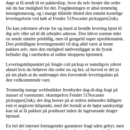
dage at få sendt til en pakkeshop, hvor du selv henter din ordre
når du har mulighed for det. Fragtløsningen er altså temmelig
hensigtsmæssig, og i mange tilfælde tilmed den mindst kostelige
leveringsform ved køb af Fender 51Nocaster pickupper(2stk).
Du kan ydermere afveje for og imod at bestille levering hjem til
dig selv eller ud til dit arbejdes adresse. Den bliver somme tider
en smule mindre prisbillig, men til gengæld super uproblematisk.
Den prisbilligste leveringsmodel vil dog altid være at hente
pakken selv, men den mulighed nødvendiggør at du fysisk
befinder dig i nærheden af online shoppens hjemsted.
Leveringstidspunktet på Single coil pickup er naturligvis yderst
aktuel hvis du behøver din ordre nu og her, så herved er det jo
på sin plads at du undersøger den forventede leveringsdato på
den vedkommende vare.
Temmelig mange webbutikker frembyder dag-til-dag fragt på
masser af varenumre, eksempelvis Fender 51Nocaster
pickupper(2stk), der dog beroer på at ordren indsendes tidligere
end et angivent tidspunkt, med det formål at de højst sandsynligt
kan nå at få pakken på posthuset inden de lageransatte drager
hjemad.
En hel del internet foretagender garanterer fragt uden gebyr, men