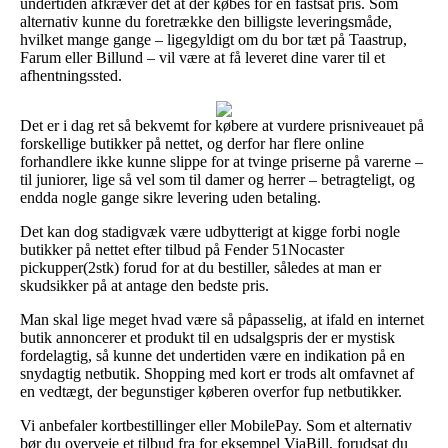
undertiden afkræver det at der købes for en fastsat pris. Som
alternativ kunne du foretrække den billigste leveringsmåde,
hvilket mange gange – ligegyldigt om du bor tæt på Taastrup,
Farum eller Billund – vil være at få leveret dine varer til et
afhentningssted.
Det er i dag ret så bekvemt for købere at vurdere prisniveauet på
forskellige butikker på nettet, og derfor har flere online
forhandlere ikke kunne slippe for at tvinge priserne på varerne –
til juniorer, lige så vel som til damer og herrer – betragteligt, og
endda nogle gange sikre levering uden betaling.
Det kan dog stadigvæk være udbytterigt at kigge forbi nogle
butikker på nettet efter tilbud på Fender 51Nocaster
pickupper(2stk) forud for at du bestiller, således at man er
skudsikker på at antage den bedste pris.
Man skal lige meget hvad være så påpasselig, at ifald en internet
butik annoncerer et produkt til en udsalgspris der er mystisk
fordelagtig, så kunne det undertiden være en indikation på en
snydagtig netbutik. Shopping med kort er trods alt omfavnet af
en vedtægt, der begunstiger køberen overfor fup netbutikker.
Vi anbefaler kortbestillinger eller MobilePay. Som et alternativ
bør du overveje et tilbud fra for eksempel ViaBill, forudsat du