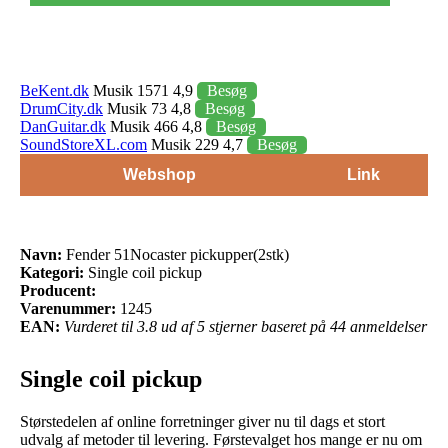
BeKent.dk
Musik 1571 4,9
Besøg
DrumCity.dk
Musik 73 4,8
Besøg
DanGuitar.dk
Musik 466 4,8
Besøg
SoundStoreXL.com
Musik 229 4,7
Besøg
Webshop
Link
Navn:
Fender 51Nocaster pickupper(2stk)
Kategori:
Single coil pickup
Producent:
Varenummer:
1245
EAN:
Vurderet til 3.8 ud af 5 stjerner baseret på 44 anmeldelser
Single coil pickup
Størstedelen af online forretninger giver nu til dags et stort
udvalg af metoder til levering. Førstevalget hos mange er nu om