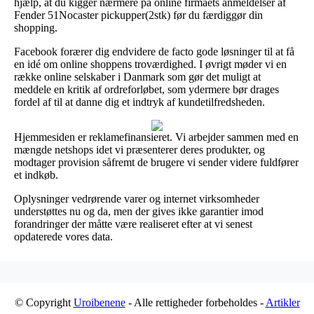
hjælp, at du kigger nærmere på online firmaets anmeldelser af
Fender 51Nocaster pickupper(2stk) før du færdiggør din
shopping.
Facebook forærer dig endvidere de facto gode løsninger til at få
en idé om online shoppens troværdighed. I øvrigt møder vi en
række online selskaber i Danmark som gør det muligt at
meddele en kritik af ordreforløbet, som ydermere bør drages
fordel af til at danne dig et indtryk af kundetilfredsheden.
Hjemmesiden er reklamefinansieret. Vi arbejder sammen med en
mængde netshops idet vi præsenterer deres produkter, og
modtager provision såfremt de brugere vi sender videre fuldfører
et indkøb.
Oplysninger vedrørende varer og internet virksomheder
understøttes nu og da, men der gives ikke garantier imod
forandringer der måtte være realiseret efter at vi senest
opdaterede vores data.
© Copyright
Uroibenene
- Alle rettigheder forbeholdes -
Artikler