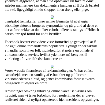
ydermere afgørende, at man altid opbevarer sin faktura e-mail,
således man senere kan dokumentere handlen af Hübsch barstol
træ rød, ligegyldigt om du shopper til en dreng eller pige.
Trustpilot fremskaffer visse ærlige løsninger til at eftergå
adskillige aktuelle brugeres synspunkter og på grund af dette er
det at foretrække, at du tolker e-forhandlerens ratings af Hübsch
barstol træ rød forud for at du bestiller.
Facebook leverer endvidere visse fortræffelige genveje til at få
indsigt i online forhandlerens popularitet. I øvrigt er der faktisk
e-handler som giver folk mulighed for at notere en omtale af
virksomhedens service, hvilket ydermere må benyttes til
vurdering af hvor tilfredse kunderne er.
Vores website finansieres af reklameindtægter. Vi har et fast
samarbejde med en samling af e-butikker og publicerer
virksomhedernes tilbud, og tjener kommission forudsat vores
besøgende fuldfører en ordre.
Anvisninger omkring tilbud og online varehuse værnes om
hyppigt, men vi tager forbehold for reguleringer der er blevet
realiseret siden vi nyligst opdaterede hjemmesidens oplysninger.