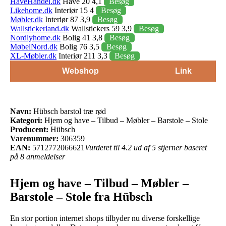
HaveHandel.dk
Have 20 4,1
Besøg
Likehome.dk
Interiør 15 4
Besøg
Møbler.dk
Interiør 87 3,9
Besøg
Wallstickerland.dk
Wallstickers 59 3,9
Besøg
Nordlyhome.dk
Bolig 41 3,8
Besøg
MøbelNord.dk
Bolig 76 3,5
Besøg
XL-Møbler.dk
Interiør 211 3,3
Besøg
Webshop
Link
Navn:
Hübsch barstol træ rød
Kategori:
Hjem og have – Tilbud – Møbler – Barstole – Stole
Producent:
Hübsch
Varenummer:
306359
EAN:
5712772066621
Vurderet til 4.2 ud af 5 stjerner baseret
på 8 anmeldelser
Hjem og have – Tilbud – Møbler –
Barstole – Stole fra Hübsch
En stor portion internet shops tilbyder nu diverse forskellige