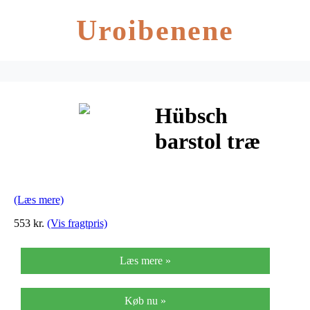
Uroibenene
Hübsch
barstol træ
rød
(Læs mere)
553 kr.
(Vis fragtpris)
Læs mere »
Køb nu »