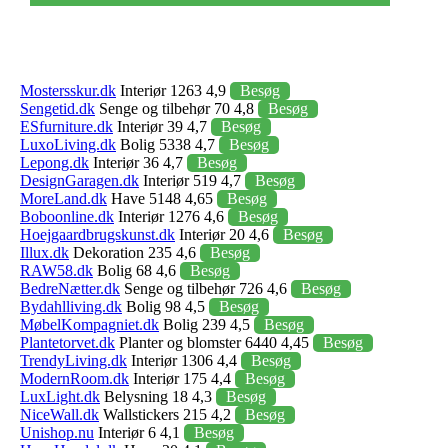
Mostersskur.dk
Interiør 1263 4,9
Besøg
Sengetid.dk
Senge og tilbehør 70 4,8
Besøg
ESfurniture.dk
Interiør 39 4,7
Besøg
LuxoLiving.dk
Bolig 5338 4,7
Besøg
Lepong.dk
Interiør 36 4,7
Besøg
DesignGaragen.dk
Interiør 519 4,7
Besøg
MoreLand.dk
Have 5148 4,65
Besøg
Boboonline.dk
Interiør 1276 4,6
Besøg
Hoejgaardbrugskunst.dk
Interiør 20 4,6
Besøg
Illux.dk
Dekoration 235 4,6
Besøg
RAW58.dk
Bolig 68 4,6
Besøg
BedreNætter.dk
Senge og tilbehør 726 4,6
Besøg
Bydahlliving.dk
Bolig 98 4,5
Besøg
MøbelKompagniet.dk
Bolig 239 4,5
Besøg
Plantetorvet.dk
Planter og blomster 6440 4,45
Besøg
TrendyLiving.dk
Interiør 1306 4,4
Besøg
ModernRoom.dk
Interiør 175 4,4
Besøg
LuxLight.dk
Belysning 18 4,3
Besøg
NiceWall.dk
Wallstickers 215 4,2
Besøg
Unishop.nu
Interiør 6 4,1
Besøg