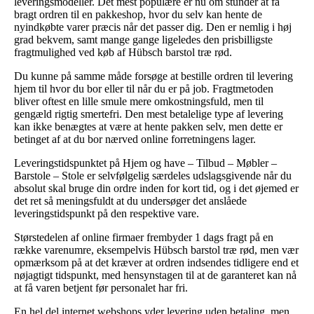
leveringsmodeller. Det mest populære er nu om stunder at få
bragt ordren til en pakkeshop, hvor du selv kan hente de
nyindkøbte varer præcis når det passer dig. Den er nemlig i høj
grad bekvem, samt mange gange ligeledes den prisbilligste
fragtmulighed ved køb af Hübsch barstol træ rød.
Du kunne på samme måde forsøge at bestille ordren til levering
hjem til hvor du bor eller til når du er på job. Fragtmetoden
bliver oftest en lille smule mere omkostningsfuld, men til
gengæld rigtig smertefri. Den mest betalelige type af levering
kan ikke benægtes at være at hente pakken selv, men dette er
betinget af at du bor nærved online forretningens lager.
Leveringstidspunktet på Hjem og have – Tilbud – Møbler –
Barstole – Stole er selvfølgelig særdeles udslagsgivende når du
absolut skal bruge din ordre inden for kort tid, og i det øjemed er
det ret så meningsfuldt at du undersøger det anslåede
leveringstidspunkt på den respektive vare.
Størstedelen af online firmaer frembyder 1 dags fragt på en
række varenumre, eksempelvis Hübsch barstol træ rød, men vær
opmærksom på at det kræver at ordren indsendes tidligere end et
nøjagtigt tidspunkt, med hensynstagen til at de garanteret kan nå
at få varen betjent før personalet har fri.
En hel del internet webshops yder levering uden betaling, men