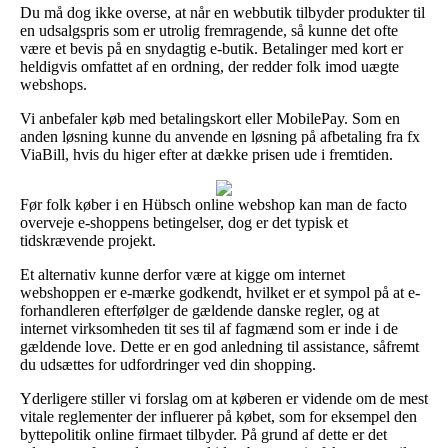
Du må dog ikke overse, at når en webbutik tilbyder produkter til
en udsalgspris som er utrolig fremragende, så kunne det ofte
være et bevis på en snydagtig e-butik. Betalinger med kort er
heldigvis omfattet af en ordning, der redder folk imod uægte
webshops.
Vi anbefaler køb med betalingskort eller MobilePay. Som en
anden løsning kunne du anvende en løsning på afbetaling fra fx
ViaBill, hvis du higer efter at dække prisen ude i fremtiden.
Før folk køber i en Hübsch online webshop kan man de facto
overveje e-shoppens betingelser, dog er det typisk et
tidskrævende projekt.
Et alternativ kunne derfor være at kigge om internet
webshoppen er e-mærke godkendt, hvilket er et sympol på at e-
forhandleren efterfølger de gældende danske regler, og at
internet virksomheden tit ses til af fagmænd som er inde i de
gældende love. Dette er en god anledning til assistance, såfremt
du udsættes for udfordringer ved din shopping.
Yderligere stiller vi forslag om at køberen er vidende om de mest
vitale reglementer der influerer på købet, som for eksempel den
byttepolitik online firmaet tilbyder. På grund af dette er det