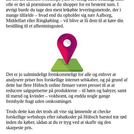
ofte er det så præmissen at du shopper for en bestemt sum. I
øvrigt burde du tage den mest letkøbte leveringsmetode, der i
mange tilfælde – hvad end du opholder sig nær Aalborg,
Middelfart eller Ringkøbing – vil blive at få dem til at køre din
bestilling til et afhentningssted.
Det er jo ualmindeligt fremkommeligt for alle og enhver at
analysere priser hos forskellige internet selskaber, og på grund af
dette har flere Hübsch online firmaer været presset til at at
reducere salgspriserne på produkterne – til børn og babyer, samt
til mænd og kvinder – voldsomt, og endda nogle gange
frembyde fragt uden omkostninger.
Trods dette kan det trods alt vise sig lønnende at checke
forskellige webshops efter rabatkoder på Hübsch barstol træ rød
inden du køber, sådan at du er tryg ved at skaffe sig den
skarpeste pris.