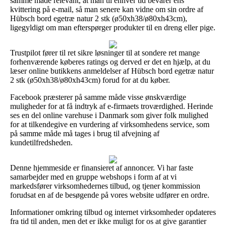
samme måde relevant, at man til enhver tid bevarer ens
kvittering på e-mail, så man senere kan vidne om sin ordre af
Hübsch bord egetræ natur 2 stk (ø50xh38/ø80xh43cm),
ligegyldigt om man efterspørger produkter til en dreng eller pige.
Trustpilot fører til ret sikre løsninger til at sondere ret mange
forhenværende køberes ratings og derved er det en hjælp, at du
læser online butikkens anmeldelser af Hübsch bord egetræ natur
2 stk (ø50xh38/ø80xh43cm) forud for at du køber.
Facebook præsterer på samme måde visse ønskværdige
muligheder for at få indtryk af e-firmaets troværdighed. Herinde
ses en del online varehuse i Danmark som giver folk mulighed
for at tilkendegive en vurdering af virksomhedens service, som
på samme måde må tages i brug til afvejning af
kundetilfredsheden.
Denne hjemmeside er finansieret af annoncer. Vi har faste
samarbejder med en gruppe webshops i form af at vi
markedsfører virksomhedernes tilbud, og tjener kommission
forudsat en af de besøgende på vores website udfører en ordre.
Informationer omkring tilbud og internet virksomheder opdateres
fra tid til anden, men det er ikke muligt for os at give garantier