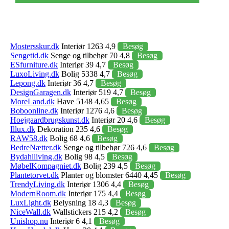
Mostersskur.dk
Interiør 1263 4,9
Besøg
Sengetid.dk
Senge og tilbehør 70 4,8
Besøg
ESfurniture.dk
Interiør 39 4,7
Besøg
LuxoLiving.dk
Bolig 5338 4,7
Besøg
Lepong.dk
Interiør 36 4,7
Besøg
DesignGaragen.dk
Interiør 519 4,7
Besøg
MoreLand.dk
Have 5148 4,65
Besøg
Boboonline.dk
Interiør 1276 4,6
Besøg
Hoejgaardbrugskunst.dk
Interiør 20 4,6
Besøg
Illux.dk
Dekoration 235 4,6
Besøg
RAW58.dk
Bolig 68 4,6
Besøg
BedreNætter.dk
Senge og tilbehør 726 4,6
Besøg
Bydahlliving.dk
Bolig 98 4,5
Besøg
MøbelKompagniet.dk
Bolig 239 4,5
Besøg
Plantetorvet.dk
Planter og blomster 6440 4,45
Besøg
TrendyLiving.dk
Interiør 1306 4,4
Besøg
ModernRoom.dk
Interiør 175 4,4
Besøg
LuxLight.dk
Belysning 18 4,3
Besøg
NiceWall.dk
Wallstickers 215 4,2
Besøg
Unishop.nu
Interiør 6 4,1
Besøg