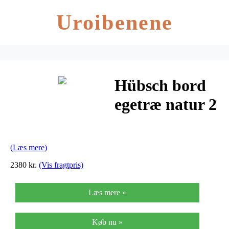
Uroibenene
Hübsch bord
egetræ natur 2
stk (ø50xh38/
ø80xh43cm)
(Læs mere)
2380 kr.
(Vis fragtpris)
Læs mere »
Køb nu »