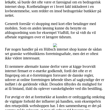
letkøbt, så burde det ofte være et faresignal om en bedragerisk
internet shop. Kortbetalinger er i hvert fald inkluderet i en
lovbestemmelse, som redder en imod bedrageriske butikker på
nettet.
Generelt foreslår vi shopping med kort eller betalinger med
mobilen. Som en anden løsning kunne du benytte en
afdragsordning som for eksempel ViaBill, for så vidt du vil
afbetale regningen over et længere tidsrum.
Før nogen handler på en Hübsch internet shop kunne de sådan
set granske webbutikkens forretningsaftale, men det er oftest
ikke videre interessant.
Et nemmere alternativ kunne derfor være at kigge hvorvidt
internet firmaet er e-mærke godkendt, fordi det ofte er et
fingerpeg om at e-forretningen forsvarer de danske regler,
udover at online forretningen løbende tilses af sagkyndige der er
indført i de gældende vilkår. Desuden tilbydes du mulighed for
at få bistand, ifald du oplever vanskeligheder ved din bestilling.
For øvrigt er det at foretrække at kunden er omhyggelig omkring
de vigtigste forhold der influerer på handlen, som eksempelvis
den returpolitik webshoppen har. I den sammenhæng er det på