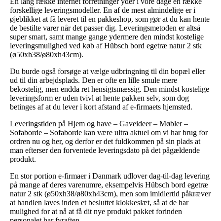
En lang række internet forretninger yder i vore dage en række
forskellige leveringsmodeller. En af de mest almindelige er i
øjeblikket at få leveret til en pakkeshop, som gør at du kan hente
de bestilte varer når det passer dig. Leveringsmetoden er altså
super smart, samt mange gange ydermere den mindst kostelige
leveringsmulighed ved køb af Hübsch bord egetræ natur 2 stk
(ø50xh38/ø80xh43cm).
Du burde også forsøge at vælge udbringning til din bopæl eller
ud til din arbejdsplads. Den er ofte en lille smule mere
bekostelig, men endda ret hensigtsmæssig. Den mindst kostelige
leveringsform er uden tvivl at hente pakken selv, som dog
betinges af at du lever i kort afstand af e-firmaets hjemsted.
Leveringstiden på Hjem og have – Gaveideer – Møbler –
Sofaborde – Sofaborde kan være ultra aktuel om vi har brug for
ordren nu og her, og derfor er det fuldkommen på sin plads at
man efterser den forventede leveringsdato på det pågældende
produkt.
En stor portion e-firmaer i Danmark udlover dag-til-dag levering
på mange af deres varenumre, eksempelvis Hübsch bord egetræ
natur 2 stk (ø50xh38/ø80xh43cm), men som imidlertid påkræver
at handlen laves inden et besluttet klokkeslæt, så at de har
mulighed for at nå at få dit nye produkt pakket forinden
personalet har fyraften.