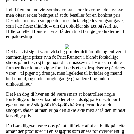
Indtil flere online virksomheder præsterer levering uden gebyr,
men oftest er det betinget af at du bestiller for en konkret pris.
Desuden må man snuppe den mest betalelige leveringsudgave,
som i de fleste tilfælde – om du opholder sig tæt på Aarhus,
Hillerød eller Brande – er at få dem til at bringe produkterne til
en pakkeshop.
Det har vist sig at være virkelig problemfrit for alle og enhver at
sammenligne priser (via fx PriceRunner) i blandt forskellige
shops på nettet, og til gengæld har massevis af Hübsch online
firmaer ikke kunne slippe for at nedsætte salgspriserne på deres
varer – til piger og drenge, men ligeledes til kvinder og mænd –
helt i bund, og endda nogle gange garantere fragt uden
omkostninger.
Det kan dog til hver en tid være smart at kontrollere nogle
forskellige online virksomheder efter udsalg på Hübsch bord
egetræ natur 2 stk (ø50xh38/ø80xh43cm) forud for at du
shopper, sådan at man er på den sikre side med at få den mindst
kostelige pris.
Du bør alligevel være obs på, at i tilfælde af at en butik på nettet
afhænder produkter til en salgspris som anses for overordentlig