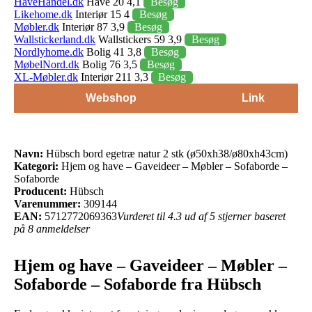
HaveHandel.dk
Have 20 4,1
Besøg
Likehome.dk
Interiør 15 4
Besøg
Møbler.dk
Interiør 87 3,9
Besøg
Wallstickerland.dk
Wallstickers 59 3,9
Besøg
Nordlyhome.dk
Bolig 41 3,8
Besøg
MøbelNord.dk
Bolig 76 3,5
Besøg
XL-Møbler.dk
Interiør 211 3,3
Besøg
Webshop
Link
Navn:
Hübsch bord egetræ natur 2 stk (ø50xh38/ø80xh43cm)
Kategori:
Hjem og have – Gaveideer – Møbler – Sofaborde –
Sofaborde
Producent:
Hübsch
Varenummer:
309144
EAN:
5712772069363
Vurderet til 4.3 ud af 5 stjerner baseret
på 8 anmeldelser
Hjem og have – Gaveideer – Møbler –
Sofaborde – Sofaborde fra Hübsch