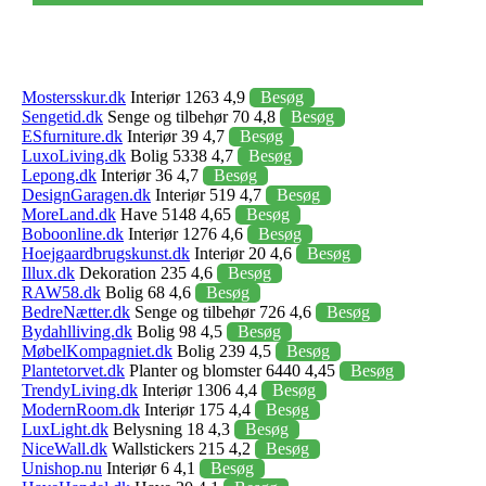
Mostersskur.dk
Interiør 1263 4,9
Besøg
Sengetid.dk
Senge og tilbehør 70 4,8
Besøg
ESfurniture.dk
Interiør 39 4,7
Besøg
LuxoLiving.dk
Bolig 5338 4,7
Besøg
Lepong.dk
Interiør 36 4,7
Besøg
DesignGaragen.dk
Interiør 519 4,7
Besøg
MoreLand.dk
Have 5148 4,65
Besøg
Boboonline.dk
Interiør 1276 4,6
Besøg
Hoejgaardbrugskunst.dk
Interiør 20 4,6
Besøg
Illux.dk
Dekoration 235 4,6
Besøg
RAW58.dk
Bolig 68 4,6
Besøg
BedreNætter.dk
Senge og tilbehør 726 4,6
Besøg
Bydahlliving.dk
Bolig 98 4,5
Besøg
MøbelKompagniet.dk
Bolig 239 4,5
Besøg
Plantetorvet.dk
Planter og blomster 6440 4,45
Besøg
TrendyLiving.dk
Interiør 1306 4,4
Besøg
ModernRoom.dk
Interiør 175 4,4
Besøg
LuxLight.dk
Belysning 18 4,3
Besøg
NiceWall.dk
Wallstickers 215 4,2
Besøg
Unishop.nu
Interiør 6 4,1
Besøg