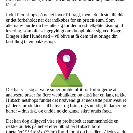
får fri.
Indtil flere shops på nettet lover fri fragt, men i de fleste tilfælde
er det forbeholdt når der indkøbes for en præcis sum. Som
alternativ burde du beslutte sig for den mest letkøbte løsning til
levering, som ofte – ligegyldigt om du opholder sig ved Køge,
Dragør eller Hundested – vil blive at få dem til at bringe din
bestilling til en pakkeshop.
Det har vist sig at være super problemfrit for forbrugerne at
analysere priser fra flere webbutikker, og altså har en lang række
Hübsch netshops fundet det nødvendigt at nedsætte prisniveauet
på deres produkter – til babyer og børn, og samtidig til damer og
herrer – drastisk, og endda nogle gange sikre gratis fragt.
Det kan dog alligevel vise sig profitabelt at sammenholde en
række outlets på nettet efter tilbud på Hübsch bord
(metal/grå/191x92xh75cm) forud for at du bestiller, således at du