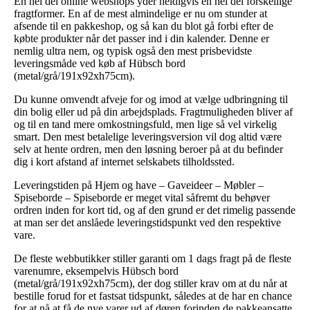
En hel del online webshops yder heldigvis en hel del forskellige
fragtformer. En af de mest almindelige er nu om stunder at
afsende til en pakkeshop, og så kan du blot gå forbi efter de
købte produkter når det passer ind i din kalender. Denne er
nemlig ultra nem, og typisk også den mest prisbevidste
leveringsmåde ved køb af Hübsch bord
(metal/grå/191x92xh75cm).
Du kunne omvendt afveje for og imod at vælge udbringning til
din bolig eller ud på din arbejdsplads. Fragtmuligheden bliver af
og til en tand mere omkostningsfuld, men lige så vel virkelig
smart. Den mest betalelige leveringsversion vil dog altid være
selv at hente ordren, men den løsning beroer på at du befinder
dig i kort afstand af internet selskabets tilholdssted.
Leveringstiden på Hjem og have – Gaveideer – Møbler –
Spiseborde – Spiseborde er meget vital såfremt du behøver
ordren inden for kort tid, og af den grund er det rimelig passende
at man ser det anslåede leveringstidspunkt ved den respektive
vare.
De fleste webbutikker stiller garanti om 1 dags fragt på de fleste
varenumre, eksempelvis Hübsch bord
(metal/grå/191x92xh75cm), der dog stiller krav om at du når at
bestille forud for et fastsat tidspunkt, således at de har en chance
for at nå at få de nye varer ud af døren forinden de pakkeansatte