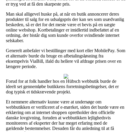
er tryg ved at få den skarpeste pris.
Man skal alligevel huske på, at når en butik annoncerer deres
produkter til salg for en udsalgspris der kan ses som usædvanlig
beskeden, så er det for det meste være et bevis på en uægte
online webshop. Kortbetalinger er imidlertid indbefattet af en
ordning, der bistår dig som kunde overfor svindlende internet
selskaber.
Generelt anbefaler vi bestillinger med kort eller MobilePay. Som
et alternativ burde du bruge en afbetalingsløsning fra
eksempelvis ViaBill, ifald du hellere vil afdrage prisen over en
længere periode.
Forud for at folk handler hos en Hübsch webbutik burde de
ideelt set gennemløbe butikkens forretningsbetingelser, det er
dog typisk et tidskrævende projekt.
Et nemmere alternativ kunne være at undersøge om
webbutikken er verificeret af e-mærket, siden det burde være en
erklæring om at internet shoppen opretholder den officielle
danske lovgivning, foruden at webbutikken lejlighedsvis
monitoreres af eksperter der har meget erfaring med de
gældende bestemmelser. Desuden får du anledning til at få