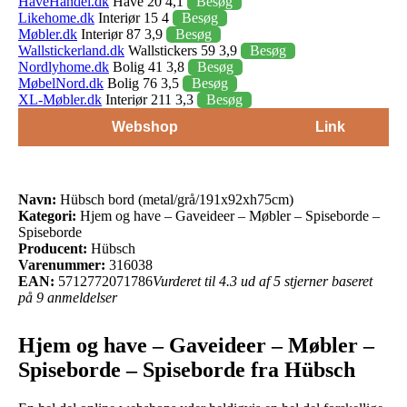
HaveHandel.dk
Have 20 4,1
Besøg
Likehome.dk
Interiør 15 4
Besøg
Møbler.dk
Interiør 87 3,9
Besøg
Wallstickerland.dk
Wallstickers 59 3,9
Besøg
Nordlyhome.dk
Bolig 41 3,8
Besøg
MøbelNord.dk
Bolig 76 3,5
Besøg
XL-Møbler.dk
Interiør 211 3,3
Besøg
Webshop
Link
Navn:
Hübsch bord (metal/grå/191x92xh75cm)
Kategori:
Hjem og have – Gaveideer – Møbler – Spiseborde –
Spiseborde
Producent:
Hübsch
Varenummer:
316038
EAN:
5712772071786
Vurderet til 4.3 ud af 5 stjerner baseret
på 9 anmeldelser
Hjem og have – Gaveideer – Møbler –
Spiseborde – Spiseborde fra Hübsch