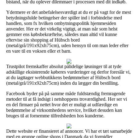
bistand, når du oplever dilemmaer i processen med dit indkøb.
Ydermere er det anbefalelsesværdigt at du er på vagt for de mest
betydningsfulde betingelser der spiller ind i forbindelse med
handlen, som fx hvilken ombytningspolitik hjemmesiden
anvender. Her er det virkelig vigtigt, at man når som helst
gemmer ens købsbekræftelse, således man altid vil kunne
eftervise sin shopping af Hübsch bord
(metal/grå/191x92xh75cm), uden hensyn til om man leder efter
en vare til en voksen eller et barn.
Trustpilot fremskaffer absolut pålidelige løsninger til at tyde
adskillige eksisterende køberes vurderinger og derfor foreslår vi,
at du iagttager webbutikkens bedømmelser af Hübsch bord
(metal/grå/191x92xh75cm) inden du lægger din bestilling.
Facebook byder på på samme måde fuldstændig fremragende
metoder til at få indsigt i netshoppens troværdighed. Her ser vi
en del firmaer på nettet hvor det er muligt at udfærdige en
bedømmelse af virksomhedens service, hvilket desuden kan
bruges til at fornemme tilfredsheden hos kunderne.
Dette website er finansieret af annoncer. Vi har et tæt samarbejde
med en gruppe online shops i Danmark da vi formidler