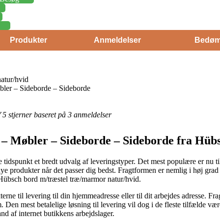
Produkter
Anmeldelser
Bedøm
atur/hvid
ler – Sideborde – Sideborde
af 5 stjerner baseret på 3 anmeldelser
 – Møbler – Sideborde – Sideborde fra Hüb
 tidspunkt et bredt udvalg af leveringstyper. Det mest populære er nu til
 nye produkter når det passer dig bedst. Fragtformen er nemlig i høj gra
 Hübsch bord m/træstel træ/marmor natur/hvid.
rne til levering til din hjemmeadresse eller til dit arbejdes adresse. Fr
n mest betalelige løsning til levering vil dog i de fleste tilfælde være 
and af internet butikkens arbejdslager.