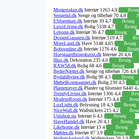
Mostersskur.dk
Interiør 1263 4,9
Besø
Sengetid.dk
Senge og tilbehør 70 4,8
B
ESfurniture.dk
Interiør 39 4,7
Besøg
LuxoLiving.dk
Bolig 5338 4,7
Besøg
Lepong.dk
Interiør 36 4,7
Besøg
DesignGaragen.dk
Interiør 519 4,7
Be
MoreLand.dk
Have 5148 4,65
Besøg
Boboonline.dk
Interiør 1276 4,6
Besø
Hoejgaardbrugskunst.dk
Interiør 20 4,6
Illux.dk
Dekoration 235 4,6
Besøg
RAW58.dk
Bolig 68 4,6
Besøg
BedreNætter.dk
Senge og tilbehør 726 4,6
Bydahlliving.dk
Bolig 98 4,5
Besøg
MøbelKompagniet.dk
Bolig 239 4,5
B
Plantetorvet.dk
Planter og blomster 6440 4
TrendyLiving.dk
Interiør 1306 4,4
Bes
ModernRoom.dk
Interiør 175 4,4
Bes
LuxLight.dk
Belysning 18 4,3
Besøg
NiceWall.dk
Wallstickers 215 4,2
Bes
Unishop.nu
Interiør 6 4,1
Besøg
HaveHandel.dk
Have 20 4,1
Besøg
Likehome.dk
Interiør 15 4
Besøg
Møbler.dk
Interiør 87 3,9
Besøg
Wallstickerland.dk
Wallstickers 59 3,9