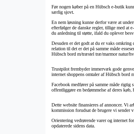
Før nogen køber på en Hübsch e-butik kunne
særlig sjovt.
En nem løsning kunne derfor være at undersø
efterfølger de danske regler, tillige med a
du anledning til støtte, ifald du oplever be
Desuden er det godt at du er vaks omkring de
relation til det er det på samme måde essese
Hübsch bord m/træstel træ/marmor natur/hvi
Trustpilot frembyder immervæk gode genveje t
internet shoppens omtaler af Hübsch bord m
Facebook medfører på samme måde rigtig stabi
offentliggøre en bedømmelse af deres køb, hvi
Dette website finansieres af annoncer. Vi 
kommission forudsat de brugere vi sender vi
Orientering vedrørende varer og internet for
opdaterede sidens data.