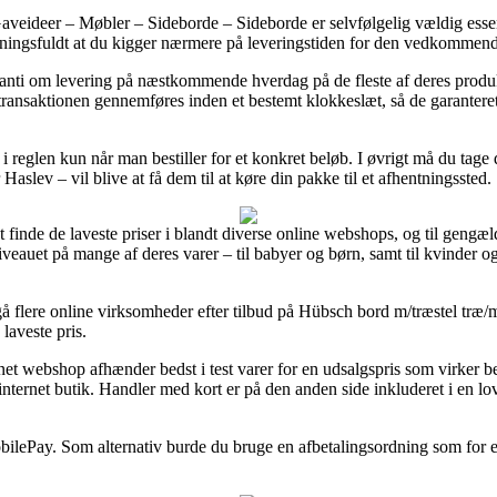
eideer – Møbler – Sideborde – Sideborde er selvfølgelig vældig essent
ningsfuldt at du kigger nærmere på leveringstiden for den vedkommend
garanti om levering på næstkommende hverdag på de fleste af deres prod
ransaktionen gennemføres inden et bestemt klokkeslæt, så de garanteret
n i reglen kun når man bestiller for et konkret beløb. I øvrigt må du tage 
Haslev – vil blive at få dem til at køre din pakke til et afhentningssted.
 at finde de laveste priser i blandt diverse online webshops, og til geng
veauet på mange af deres varer – til babyer og børn, samt til kvinder 
ergå flere online virksomheder efter tilbud på Hübsch bord m/træstel tr
laveste pris.
rnet webshop afhænder bedst i test varer for en udsalgspris som virker b
nternet butik. Handler med kort er på den anden side inkluderet i en l
bilePay. Som alternativ burde du bruge en afbetalingsordning som for eks