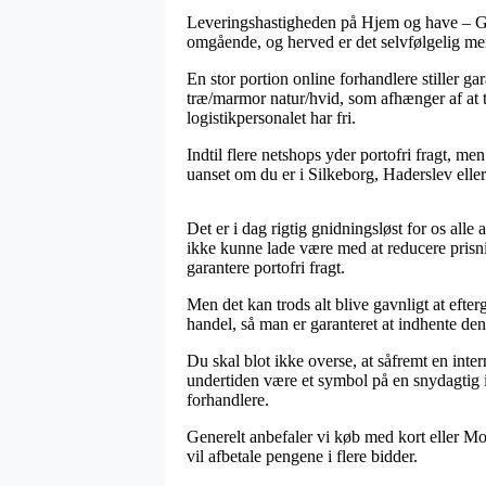
Leveringshastigheden på Hjem og have – Gav
omgående, og herved er det selvfølgelig me
En stor portion online forhandlere stiller 
træ/marmor natur/hvid, som afhænger af at t
logistikpersonalet har fri.
Indtil flere netshops yder portofri fragt, me
uanset om du er i Silkeborg, Haderslev eller 
Det er i dag rigtig gnidningsløst for os alle
ikke kunne lade være med at reducere prisni
garantere portofri fragt.
Men det kan trods alt blive gavnligt at eft
handel, så man er garanteret at indhente den 
Du skal blot ikke overse, at såfremt en inte
undertiden være et symbol på en snydagtig i
forhandlere.
Generelt anbefaler vi køb med kort eller Mo
vil afbetale pengene i flere bidder.