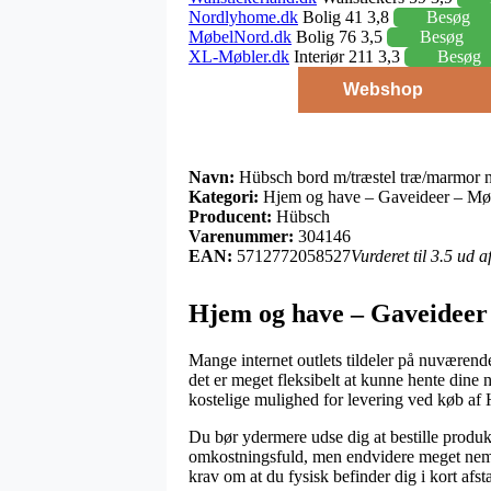
Nordlyhome.dk
Bolig 41 3,8
Besøg
MøbelNord.dk
Bolig 76 3,5
Besøg
XL-Møbler.dk
Interiør 211 3,3
Besøg
Webshop
Navn:
Hübsch bord m/træstel træ/marmor n
Kategori:
Hjem og have – Gaveideer – Møb
Producent:
Hübsch
Varenummer:
304146
EAN:
5712772058527
Vurderet til 3.5 ud 
Hjem og have – Gaveideer
Mange internet outlets tildeler på nuværende
det er meget fleksibelt at kunne hente dine
kostelige mulighed for levering ved køb af
Du bør ydermere udse dig at bestille produkte
omkostningsfuld, men endvidere meget nem. De
krav om at du fysisk befinder dig i kort afst