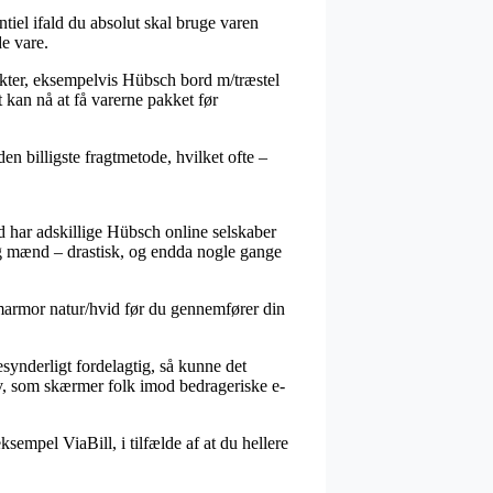
iel ifald du absolut skal bruge varen
e vare.
ukter, eksempelvis Hübsch bord m/træstel
 kan nå at få varerne pakket før
den billigste fragtmetode, hvilket ofte –
æld har adskillige Hübsch online selskaber
og mænd – drastisk, og endda nogle gange
æ/marmor natur/hvid før du gennemfører din
esynderligt fordelagtig, så kunne det
ov, som skærmer folk imod bedrageriske e-
empel ViaBill, i tilfælde af at du hellere