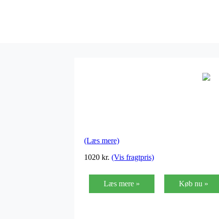
(Læs mere)
1020 kr.
(Vis fragtpris)
Læs mere »
Køb nu »