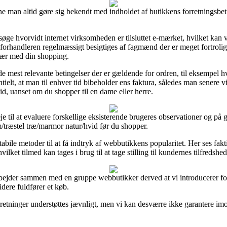
 man altid gøre sig bekendt med indholdet af butikkens forretningsbet
ge hvorvidt internet virksomheden er tilsluttet e-mærket, hvilket kan v
t e-forhandleren regelmæssigt besigtiges af fagmænd der er meget fortrol
svær med din shopping.
 mest relevante betingelser der er gældende for ordren, til eksempel hv
ntielt, at man til enhver tid bibeholder ens faktura, således man senere
d, uanset om du shopper til en dame eller herre.
il at evaluere forskellige eksisterende brugeres observationer og på gru
/træstel træ/marmor natur/hvid før du shopper.
le metoder til at få indtryk af webbutikkens popularitet. Her ses fakti
lket tilmed kan tages i brug til at tage stilling til kundernes tilfredshed
arbejder sammen med en gruppe webbutikker derved at vi introducerer fo
dere fuldfører et køb.
retninger understøttes jævnligt, men vi kan desværre ikke garantere imod 