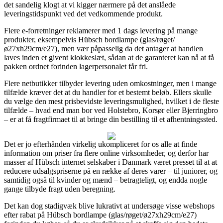
det sandelig klogt at vi kigger nærmere på det anslåede
leveringstidspunkt ved det vedkommende produkt.
Flere e-forretninger reklamerer med 1 dags levering på mange
produkter, eksempelvis Hübsch bordlampe (glas/røget/
ø27xh29cm/e27), men vær påpasselig da det antager at handlen
laves inden et givent klokkeslæt, sådan at de garanteret kan nå at få
pakken ordnet forinden lagerpersonalet får fri.
Flere netbutikker tilbyder levering uden omkostninger, men i mange
tilfælde kræver det at du handler for et bestemt beløb. Ellers skulle
du vælge den mest prisbevidste leveringsmulighed, hvilket i de fleste
tilfælde – hvad end man bor ved Holstebro, Korsør eller Bjerringbro
– er at få fragtfirmaet til at bringe din bestilling til et afhentningssted.
Det er jo efterhånden virkelig ukompliceret for os alle at finde
information om priser fra flere online virksomheder, og derfor har
masser af Hübsch internet selskaber i Danmark været presset til at at
reducere udsalgspriserne på en række af deres varer – til juniorer, og
samtidig også til kvinder og mænd – betragteligt, og endda nogle
gange tilbyde fragt uden beregning.
Det kan dog stadigvæk blive lukrativt at undersøge visse webshops
efter rabat på Hübsch bordlampe (glas/røget/ø27xh29cm/e27)