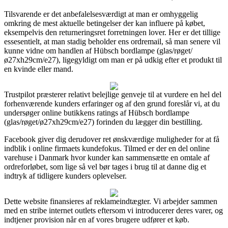
Tilsvarende er det anbefalelsesværdigt at man er omhyggelig
omkring de mest aktuelle betingelser der kan influere på købet,
eksempelvis den returneringsret forretningen lover. Her er det tillige
essesentielt, at man stadig beholder ens ordremail, så man senere vil
kunne vidne om handlen af Hübsch bordlampe (glas/røget/
ø27xh29cm/e27), ligegyldigt om man er på udkig efter et produkt til
en kvinde eller mand.
Trustpilot præsterer relativt belejlige genveje til at vurdere en hel del
forhenværende kunders erfaringer og af den grund foreslår vi, at du
undersøger online butikkens ratings af Hübsch bordlampe
(glas/røget/ø27xh29cm/e27) forinden du lægger din bestilling.
Facebook giver dig derudover ret ønskværdige muligheder for at få
indblik i online firmaets kundefokus. Tilmed er der en del online
varehuse i Danmark hvor kunder kan sammensætte en omtale af
ordreforløbet, som lige så vel bør tages i brug til at danne dig et
indtryk af tidligere kunders oplevelser.
Dette website finansieres af reklameindtægter. Vi arbejder sammen
med en stribe internet outlets eftersom vi introducerer deres varer, og
indtjener provision når en af vores brugere udfører et køb.