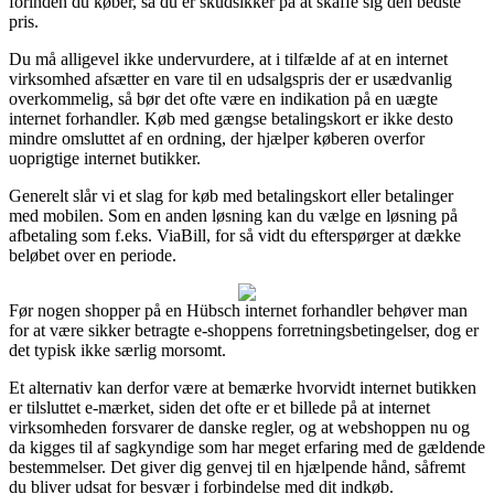
forinden du køber, så du er skudsikker på at skaffe sig den bedste
pris.
Du må alligevel ikke undervurdere, at i tilfælde af at en internet
virksomhed afsætter en vare til en udsalgspris der er usædvanlig
overkommelig, så bør det ofte være en indikation på en uægte
internet forhandler. Køb med gængse betalingskort er ikke desto
mindre omsluttet af en ordning, der hjælper køberen overfor
uoprigtige internet butikker.
Generelt slår vi et slag for køb med betalingskort eller betalinger
med mobilen. Som en anden løsning kan du vælge en løsning på
afbetaling som f.eks. ViaBill, for så vidt du efterspørger at dække
beløbet over en periode.
Før nogen shopper på en Hübsch internet forhandler behøver man
for at være sikker betragte e-shoppens forretningsbetingelser, dog er
det typisk ikke særlig morsomt.
Et alternativ kan derfor være at bemærke hvorvidt internet butikken
er tilsluttet e-mærket, siden det ofte er et billede på at internet
virksomheden forsvarer de danske regler, og at webshoppen nu og
da kigges til af sagkyndige som har meget erfaring med de gældende
bestemmelser. Det giver dig genvej til en hjælpende hånd, såfremt
du bliver udsat for besvær i forbindelse med dit indkøb.