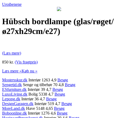
Uroibenene
Hübsch bordlampe (glas/røget/
ø27xh29cm/e27)
(Læs mere)
850 kr.
(Vis fragtpris)
Læs mere »
Køb nu »
Mostersskur.dk
Interiør 1263 4,9
Besøg
Sengetid.dk
Senge og tilbehør 70 4,8
Besøg
ESfurniture.dk
Interiør 39 4,7
Besøg
LuxoLiving.dk
Bolig 5338 4,7
Besøg
Lepong.dk
Interiør 36 4,7
Besøg
DesignGaragen.dk
Interiør 519 4,7
Besøg
MoreLand.dk
Have 5148 4,65
Besøg
Boboonline.dk
Interiør 1276 4,6
Besøg
Hoejgaardbrugskunst.dk
Interiør 20 4,6
Besøg