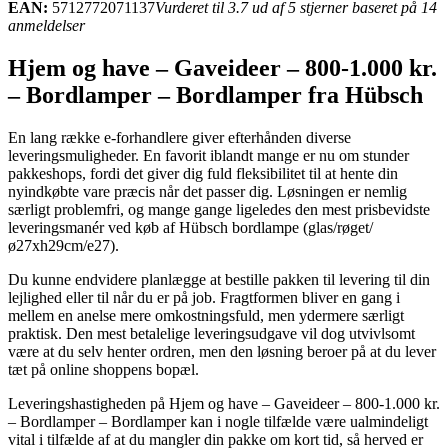
EAN:
5712772071137
Vurderet til 3.7 ud af 5 stjerner baseret på 14
anmeldelser
Hjem og have – Gaveideer – 800-1.000 kr.
– Bordlamper – Bordlamper fra Hübsch
En lang række e-forhandlere giver efterhånden diverse
leveringsmuligheder. En favorit iblandt mange er nu om stunder
pakkeshops, fordi det giver dig fuld fleksibilitet til at hente din
nyindkøbte vare præcis når det passer dig. Løsningen er nemlig
særligt problemfri, og mange gange ligeledes den mest prisbevidste
leveringsmanér ved køb af Hübsch bordlampe (glas/røget/
ø27xh29cm/e27).
Du kunne endvidere planlægge at bestille pakken til levering til din
lejlighed eller til når du er på job. Fragtformen bliver en gang i
mellem en anelse mere omkostningsfuld, men ydermere særligt
praktisk. Den mest betalelige leveringsudgave vil dog utvivlsomt
være at du selv henter ordren, men den løsning beroer på at du lever
tæt på online shoppens bopæl.
Leveringshastigheden på Hjem og have – Gaveideer – 800-1.000 kr.
– Bordlamper – Bordlamper kan i nogle tilfælde være ualmindeligt
vital i tilfælde af at du mangler din pakke om kort tid, så herved er