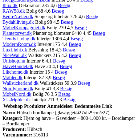
Illux.dk
Dekoration 235 4,6
Besøg
RAW58.dk
Bolig 68 4,6
Besøg
BedreNætter.dk
Senge og tilbehør 726 4,6
Besøg
Bydahlliving.dk
Bolig 98 4,5
Besøg
MøbelKompagniet.dk
Bolig 239 4,5
Besøg
Plantetorvet.dk
Planter og blomster 6440 4,45
Besøg
TrendyLiving.dk
Interiør 1306 4,4
Besøg
ModernRoom.dk
Interiør 175 4,4
Besøg
LuxLight.dk
Belysning 18 4,3
Besøg
NiceWall.dk
Wallstickers 215 4,2
Besøg
Unishop.nu
Interiør 6 4,1
Besøg
HaveHandel.dk
Have 20 4,1
Besøg
Likehome.dk
Interiør 15 4
Besøg
Møbler.dk
Interiør 87 3,9
Besøg
Wallstickerland.dk
Wallstickers 59 3,9
Besøg
Nordlyhome.dk
Bolig 41 3,8
Besøg
MøbelNord.dk
Bolig 76 3,5
Besøg
XL-Møbler.dk
Interiør 211 3,3
Besøg
Webshop
Produkter
Anmeldelser
Bedømmelse
Link
Navn:
Hübsch bordlampe (glas/røget/ø27xh29cm/e27)
Kategori:
Hjem og have – Gaveideer – 800-1.000 kr. – Bordlamper
– Bordlamper
Producent:
Hübsch
Varenummer:
316013