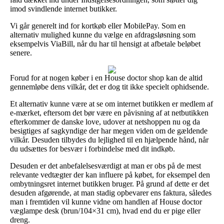
imod svindlende internet butikker.
Vi går generelt ind for kortkøb eller MobilePay. Som en
alternativ mulighed kunne du vælge en afdragsløsning som
eksempelvis ViaBill, når du har til hensigt at afbetale beløbet
senere.
Forud for at nogen køber i en House doctor shop kan de altid
gennemløbe dens vilkår, det er dog tit ikke specielt ophidsende.
Et alternativ kunne være at se om internet butikken er medlem af
e-mærket, eftersom det bør være en påvisning af at netbutikken
efterkommer de danske love, udover at netshoppen nu og da
besigtiges af sagkyndige der har megen viden om de gældende
vilkår. Desuden tilbydes du lejlighed til en hjælpende hånd, når
du udsættes for besvær i forbindelse med dit indkøb.
Desuden er det anbefalelsesværdigt at man er obs på de mest
relevante vedtægter der kan influere på købet, for eksempel den
ombytningsret internet butikken bruger. På grund af dette er det
desuden afgørende, at man stadig opbevarer ens faktura, således
man i fremtiden vil kunne vidne om handlen af House doctor
væglampe desk (brun/104×31 cm), hvad end du er pige eller
dreng.