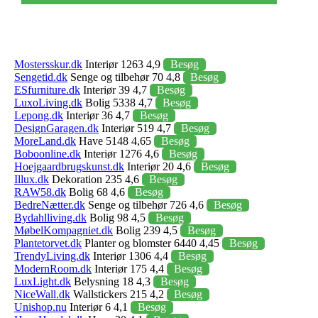
Mostersskur.dk
Interiør 1263 4,9
Besøg
Sengetid.dk
Senge og tilbehør 70 4,8
Besøg
ESfurniture.dk
Interiør 39 4,7
Besøg
LuxoLiving.dk
Bolig 5338 4,7
Besøg
Lepong.dk
Interiør 36 4,7
Besøg
DesignGaragen.dk
Interiør 519 4,7
Besøg
MoreLand.dk
Have 5148 4,65
Besøg
Boboonline.dk
Interiør 1276 4,6
Besøg
Hoejgaardbrugskunst.dk
Interiør 20 4,6
Besøg
Illux.dk
Dekoration 235 4,6
Besøg
RAW58.dk
Bolig 68 4,6
Besøg
BedreNætter.dk
Senge og tilbehør 726 4,6
Besøg
Bydahlliving.dk
Bolig 98 4,5
Besøg
MøbelKompagniet.dk
Bolig 239 4,5
Besøg
Plantetorvet.dk
Planter og blomster 6440 4,45
Besøg
TrendyLiving.dk
Interiør 1306 4,4
Besøg
ModernRoom.dk
Interiør 175 4,4
Besøg
LuxLight.dk
Belysning 18 4,3
Besøg
NiceWall.dk
Wallstickers 215 4,2
Besøg
Unishop.nu
Interiør 6 4,1
Besøg