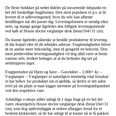
De fleste butikker på nettet tildeler på nuværende tidspunkt en
hel del forskellige fragtformer. Den mest populære er p.t. at få
leveret til et udleveringssted, hvor du selv kan afhente
bestillingen når det passer dig. Leveringsformen er nemlig ultra
nem, og mange gange ligeledes den billigste leveringsmetode
ved køb af House doctor væglampe desk (brun/104×31 cm).
Du kunne ligeledes påtænke at bestille produkterne til levering
til din bopæl eller til dit arbejdes adresse. Fragtmuligheden bliver
tit en anelse mere bekostelig, men til gengæld ret bekvem. Den
mest prisbevidste leveringsmulighed vil dog altid være at hente
varerne selv, hvilket betinges af at du befinder dig tæt på
netshoppens lager.
Fragtperioden på Hjem og have – Gaveideer – 1.000+ kr. –
Væglamper – Væglamper er naturligvis temmelig vital forudsat
vi har behov for produktet om et øjeblik, så derfor er det uden
tvivl på sin plads at man kigger nærmere på leveringstidspunktet
ved den respektive vare.
Adskillige e-shops stiller udsigt til 1 dags fragt på en hel del
varer, eksempelvis House doctor væglampe desk (brun/104×31
cm), som dog nødvendiggør at ordren aflægges forud for et
bestemt klokkeslæt, så de har udsigt til at kunne nå at få pakken