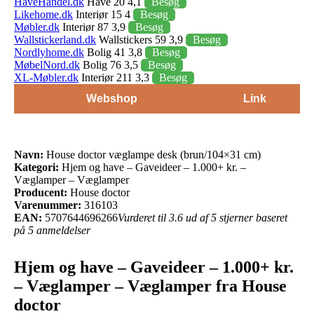
HaveHandel.dk
Have 20 4,1
Besøg
Likehome.dk
Interiør 15 4
Besøg
Møbler.dk
Interiør 87 3,9
Besøg
Wallstickerland.dk
Wallstickers 59 3,9
Besøg
Nordlyhome.dk
Bolig 41 3,8
Besøg
MøbelNord.dk
Bolig 76 3,5
Besøg
XL-Møbler.dk
Interiør 211 3,3
Besøg
Webshop
Link
Navn:
House doctor væglampe desk (brun/104×31 cm)
Kategori:
Hjem og have – Gaveideer – 1.000+ kr. –
Væglamper – Væglamper
Producent:
House doctor
Varenummer:
316103
EAN:
5707644696266
Vurderet til 3.6 ud af 5 stjerner baseret
på 5 anmeldelser
Hjem og have – Gaveideer – 1.000+ kr.
– Væglamper – Væglamper fra House
doctor