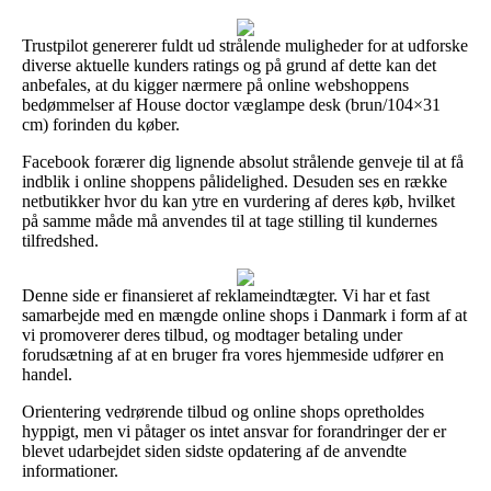
Trustpilot genererer fuldt ud strålende muligheder for at udforske
diverse aktuelle kunders ratings og på grund af dette kan det
anbefales, at du kigger nærmere på online webshoppens
bedømmelser af House doctor væglampe desk (brun/104×31
cm) forinden du køber.
Facebook forærer dig lignende absolut strålende genveje til at få
indblik i online shoppens pålidelighed. Desuden ses en række
netbutikker hvor du kan ytre en vurdering af deres køb, hvilket
på samme måde må anvendes til at tage stilling til kundernes
tilfredshed.
Denne side er finansieret af reklameindtægter. Vi har et fast
samarbejde med en mængde online shops i Danmark i form af at
vi promoverer deres tilbud, og modtager betaling under
forudsætning af at en bruger fra vores hjemmeside udfører en
handel.
Orientering vedrørende tilbud og online shops opretholdes
hyppigt, men vi påtager os intet ansvar for forandringer der er
blevet udarbejdet siden sidste opdatering af de anvendte
informationer.