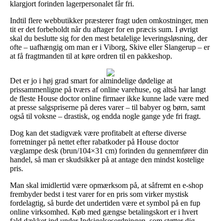
klargjort forinden lagerpersonalet får fri.
Indtil flere webbutikker præsterer fragt uden omkostninger, men
tit er det forbeholdt når du aftager for en præcis sum. I øvrigt
skal du beslutte sig for den mest betalelige leveringsløsning, der
ofte – uafhængig om man er i Viborg, Skive eller Slangerup – er
at få fragtmanden til at køre ordren til en pakkeshop.
Det er jo i høj grad smart for almindelige dødelige at
prissammenligne på tværs af online varehuse, og altså har langt
de fleste House doctor online firmaer ikke kunne lade være med
at presse salgspriserne på deres varer – til babyer og børn, samt
også til voksne – drastisk, og endda nogle gange yde fri fragt.
Dog kan det stadigvæk være profitabelt at efterse diverse
forretninger på nettet efter rabatkoder på House doctor
væglampe desk (brun/104×31 cm) forinden du gennemfører din
handel, så man er skudsikker på at antage den mindst kostelige
pris.
Man skal imidlertid være opmærksom på, at såfremt en e-shop
frembyder bedst i test varer for en pris som virker mystisk
fordelagtig, så burde det undertiden være et symbol på en fup
online virksomhed. Køb med gængse betalingskort er i hvert
fald dækket ind under Indsigelsesordningen, som støtter dig