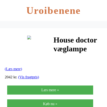
Uroibenene
House doctor
væglampe
desk
(brun/104×31
(Læs mere)
cm)
2042 kr.
(Vis fragtpris)
Læs mere »
Køb nu »