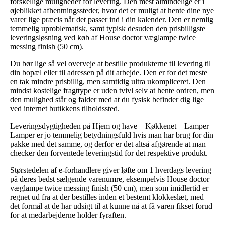
forskellige muligheder for levering. Den mest almindelige er i
øjeblikket afhentningssteder, hvor det er muligt at hente dine nye
varer lige præcis når det passer ind i din kalender. Den er nemlig
temmelig uproblematisk, samt typisk desuden den prisbilligste
leveringsløsning ved køb af House doctor væglampe twice
messing finish (50 cm).
Du bør lige så vel overveje at bestille produkterne til levering til
din bopæl eller til adressen på dit arbejde. Den er for det meste
en tak mindre prisbillig, men samtidig ultra ukompliceret. Den
mindst kostelige fragttype er uden tvivl selv at hente ordren, men
den mulighed står og falder med at du fysisk befinder dig lige
ved internet butikkens tilholdssted.
Leveringsdygtigheden på Hjem og have – Køkkenet – Lamper –
Lamper er jo temmelig betydningsfuld hvis man har brug for din
pakke med det samme, og derfor er det altså afgørende at man
checker den forventede leveringstid for det respektive produkt.
Størstedelen af e-forhandlere giver løfte om 1 hverdags levering
på deres bedst sælgende varenumre, eksempelvis House doctor
væglampe twice messing finish (50 cm), men som imidlertid er
regnet ud fra at der bestilles inden et bestemt klokkeslæt, med
det formål at de har udsigt til at kunne nå at få varen fikset forud
for at medarbejderne holder fyraften.