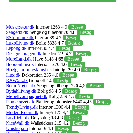
Mostersskur.dk
Interiør 1263 4,9
Besøg
Sengetid.dk
Senge og tilbehør 70 4,8
Besøg
ESfurniture.dk
Interiør 39 4,7
Besøg
LuxoLiving.dk
Bolig 5338 4,7
Besøg
Lepong.dk
Interiør 36 4,7
Besøg
DesignGaragen.dk
Interiør 519 4,7
Besøg
MoreLand.dk
Have 5148 4,65
Besøg
Boboonline.dk
Interiør 1276 4,6
Besøg
Hoejgaardbrugskunst.dk
Interiør 20 4,6
Besøg
Illux.dk
Dekoration 235 4,6
Besøg
RAW58.dk
Bolig 68 4,6
Besøg
BedreNætter.dk
Senge og tilbehør 726 4,6
Besøg
Bydahlliving.dk
Bolig 98 4,5
Besøg
MøbelKompagniet.dk
Bolig 239 4,5
Besøg
Plantetorvet.dk
Planter og blomster 6440 4,45
Besøg
TrendyLiving.dk
Interiør 1306 4,4
Besøg
ModernRoom.dk
Interiør 175 4,4
Besøg
LuxLight.dk
Belysning 18 4,3
Besøg
NiceWall.dk
Wallstickers 215 4,2
Besøg
Unishop.nu
Interiør 6 4,1
Besøg