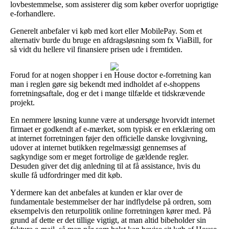
lovbestemmelse, som assisterer dig som køber overfor uoprigtige
e-forhandlere.
Generelt anbefaler vi køb med kort eller MobilePay. Som et
alternativ burde du bruge en afdragsløsning som fx ViaBill, for
så vidt du hellere vil finansiere prisen ude i fremtiden.
Forud for at nogen shopper i en House doctor e-forretning kan
man i reglen gøre sig bekendt med indholdet af e-shoppens
forretningsaftale, dog er det i mange tilfælde et tidskrævende
projekt.
En nemmere løsning kunne være at undersøge hvorvidt internet
firmaet er godkendt af e-mærket, som typisk er en erklæring om
at internet forretningen føjer den officielle danske lovgivning,
udover at internet butikken regelmæssigt gennemses af
sagkyndige som er meget fortrolige de gældende regler.
Desuden giver det dig anledning til at få assistance, hvis du
skulle få udfordringer med dit køb.
Ydermere kan det anbefales at kunden er klar over de
fundamentale bestemmelser der har indflydelse på ordren, som
eksempelvis den returpolitik online forretningen kører med. På
grund af dette er det tillige vigtigt, at man altid bibeholder sin