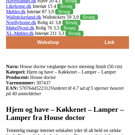
HaveHandel.dk
Have 20 4,1
Besøg
Likehome.dk
Interiør 15 4
Besøg
Møbler.dk
Interiør 87 3,9
Besøg
Wallstickerland.dk
Wallstickers 59 3,9
Besøg
Nordlyhome.dk
Bolig 41 3,8
Besøg
MøbelNord.dk
Bolig 76 3,5
Besøg
XL-Møbler.dk
Interiør 211 3,3
Besøg
Webshop
Link
Navn:
House doctor væglampe twice messing finish (50 cm)
Kategori:
Hjem og have – Køkkenet – Lamper – Lamper
Producent:
House doctor
Varenummer:
307437
EAN:
5707644522312
Vurderet til 4.7 ud af 5 stjerner baseret
på 40 anmeldelser
Hjem og have – Køkkenet – Lamper –
Lamper fra House doctor
Temmelig mange internet selskaber yder til alt held en række