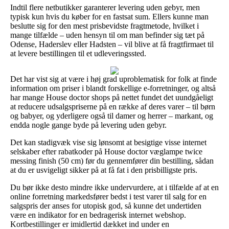
Indtil flere netbutikker garanterer levering uden gebyr, men
typisk kun hvis du køber for en fastsat sum. Ellers kunne man
beslutte sig for den mest prisbevidste fragtmetode, hvilket i
mange tilfælde – uden hensyn til om man befinder sig tæt på
Odense, Haderslev eller Hadsten – vil blive at få fragtfirmaet til
at levere bestillingen til et udleveringssted.
Det har vist sig at være i høj grad uproblematisk for folk at finde
information om priser i blandt forskellige e-forretninger, og altså
har mange House doctor shops på nettet fundet det uundgåeligt
at reducere udsalgspriserne på en række af deres varer – til børn
og babyer, og yderligere også til damer og herrer – markant, og
endda nogle gange byde på levering uden gebyr.
Det kan stadigvæk vise sig lønsomt at besigtige visse internet
selskaber efter rabatkoder på House doctor væglampe twice
messing finish (50 cm) før du gennemfører din bestilling, sådan
at du er usvigeligt sikker på at få fat i den prisbilligste pris.
Du bør ikke desto mindre ikke undervurdere, at i tilfælde af at en
online forretning markedsfører bedst i test varer til salg for en
salgspris der anses for utopisk god, så kunne det undertiden
være en indikator for en bedragerisk internet webshop.
Kortbestillinger er imidlertid dækket ind under en