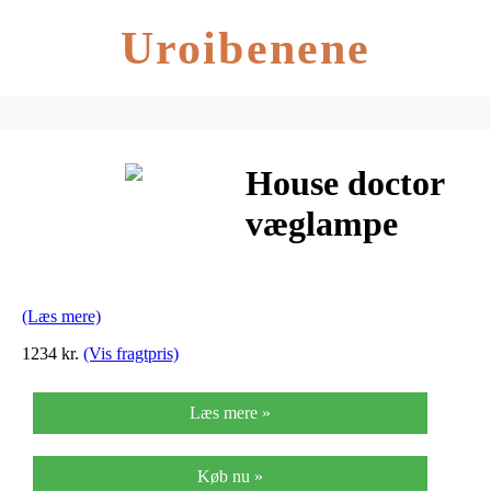
Uroibenene
House doctor
væglampe
twice messing
finish (50 cm)
(Læs mere)
1234 kr.
(Vis fragtpris)
Læs mere »
Køb nu »