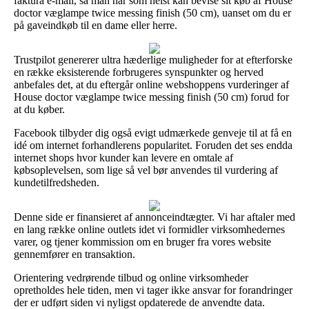
faktura e-mail, så man når som helst kan bevise sit køb af House
doctor væglampe twice messing finish (50 cm), uanset om du er
på gaveindkøb til en dame eller herre.
Trustpilot genererer ultra hæderlige muligheder for at efterforske
en række eksisterende forbrugeres synspunkter og herved
anbefales det, at du eftergår online webshoppens vurderinger af
House doctor væglampe twice messing finish (50 cm) forud for
at du køber.
Facebook tilbyder dig også evigt udmærkede genveje til at få en
idé om internet forhandlerens popularitet. Foruden det ses endda
internet shops hvor kunder kan levere en omtale af
købsoplevelsen, som lige så vel bør anvendes til vurdering af
kundetilfredsheden.
Denne side er finansieret af annonceindtægter. Vi har aftaler med
en lang række online outlets idet vi formidler virksomhedernes
varer, og tjener kommission om en bruger fra vores website
gennemfører en transaktion.
Orientering vedrørende tilbud og online virksomheder
opretholdes hele tiden, men vi tager ikke ansvar for forandringer
der er udført siden vi nyligst opdaterede de anvendte data.