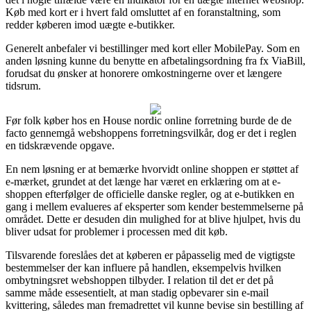
Køb med kort er i hvert fald omsluttet af en foranstaltning, som
redder køberen imod uægte e-butikker.
Generelt anbefaler vi bestillinger med kort eller MobilePay. Som en
anden løsning kunne du benytte en afbetalingsordning fra fx ViaBill,
forudsat du ønsker at honorere omkostningerne over et længere
tidsrum.
Før folk køber hos en House nordic online forretning burde de de
facto gennemgå webshoppens forretningsvilkår, dog er det i reglen
en tidskrævende opgave.
En nem løsning er at bemærke hvorvidt online shoppen er støttet af
e-mærket, grundet at det længe har været en erklæring om at e-
shoppen efterfølger de officielle danske regler, og at e-butikken en
gang i mellem evalueres af eksperter som kender bestemmelserne på
området. Dette er desuden din mulighed for at blive hjulpet, hvis du
bliver udsat for problemer i processen med dit køb.
Tilsvarende foreslåes det at køberen er påpasselig med de vigtigste
bestemmelser der kan influere på handlen, eksempelvis hvilken
ombytningsret webshoppen tilbyder. I relation til det er det på
samme måde essesentielt, at man stadig opbevarer sin e-mail
kvittering, således man fremadrettet vil kunne bevise sin bestilling af