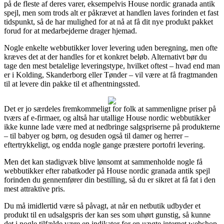
på de fleste af deres varer, eksempelvis House nordic granada antik
spejl, men som trods alt er påkrævet at handlen laves forinden et fast
tidspunkt, så de har mulighed for at nå at få dit nye produkt pakket
forud for at medarbejderne drager hjemad.
Nogle enkelte webbutikker lover levering uden beregning, men ofte
kræves det at der handles for et konkret beløb. Alternativt bør du
tage den mest betalelige leveringstype, hvilket oftest – hvad end man
er i Kolding, Skanderborg eller Tønder – vil være at få fragtmanden
til at levere din pakke til et afhentningssted.
Det er jo særdeles fremkommeligt for folk at sammenligne priser på
tværs af e-firmaer, og altså har utallige House nordic webbutikker
ikke kunne lade være med at nedbringe salgspriserne på produkterne
– til babyer og børn, og desuden også til damer og herrer –
eftertrykkeligt, og endda nogle gange præstere portofri levering.
Men det kan stadigvæk blive lønsomt at sammenholde nogle få
webbutikker efter rabatkoder på House nordic granada antik spejl
forinden du gennemfører din bestilling, så du er sikret at få fat i den
mest attraktive pris.
Du må imidlertid være så påvagt, at når en netbutik udbyder et
produkt til en udsalgspris der kan ses som uhørt gunstig, så kunne
det i nogle tilfælde være en indikator for en uægte internet webshop.