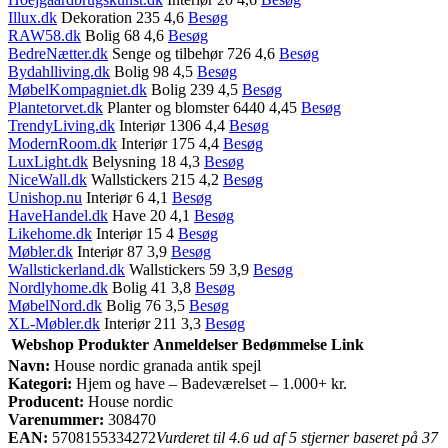
Illux.dk
Dekoration 235 4,6
Besøg
RAW58.dk
Bolig 68 4,6
Besøg
BedreNætter.dk
Senge og tilbehør 726 4,6
Besøg
Bydahlliving.dk
Bolig 98 4,5
Besøg
MøbelKompagniet.dk
Bolig 239 4,5
Besøg
Plantetorvet.dk
Planter og blomster 6440 4,45
Besøg
TrendyLiving.dk
Interiør 1306 4,4
Besøg
ModernRoom.dk
Interiør 175 4,4
Besøg
LuxLight.dk
Belysning 18 4,3
Besøg
NiceWall.dk
Wallstickers 215 4,2
Besøg
Unishop.nu
Interiør 6 4,1
Besøg
HaveHandel.dk
Have 20 4,1
Besøg
Likehome.dk
Interiør 15 4
Besøg
Møbler.dk
Interiør 87 3,9
Besøg
Wallstickerland.dk
Wallstickers 59 3,9
Besøg
Nordlyhome.dk
Bolig 41 3,8
Besøg
MøbelNord.dk
Bolig 76 3,5
Besøg
XL-Møbler.dk
Interiør 211 3,3
Besøg
Webshop
Produkter
Anmeldelser
Bedømmelse
Link
Navn:
House nordic granada antik spejl
Kategori:
Hjem og have – Badeværelset – 1.000+ kr.
Producent:
House nordic
Varenummer:
308470
EAN:
5708155334272
Vurderet til 4.6 ud af 5 stjerner baseret på 37