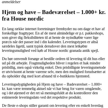
anmeldelser
Hjem og have – Badeværelset – 1.000+ kr.
fra House nordic
En lang række internet forretninger frembyder nu om dage et hav af
forskellige fragttyper. En af de mest almindelige er p.t. pakkeshops,
som giver dig fleksibiliteten til at hente de nyindkøbte varer lige
præcis når det passer ind i din kalender. Leveringstypen er altså
særdeles ligetil, samt typisk derudover den mest letkøbte
leveringsmulighed ved køb af House nordic granada antik spejl.
Du bør omvendt forsøge at bestille ordren til levering til dit hus eller
ud på dit arbejde. Fragtmuligheden bliver i regelen et hak mindre
prisbillig, men også virkelig enkel. Den prisbilligste leveringsmetode
er utvivlsomt at hente varerne selv, men den mulighed forudsætter at
du opholder dig med kort afstand til e-butikkens hjemsted.
Leveringsdygtigheden på Hjem og have – Badeværelset – 1.000+
kr. kan være temmelig aktuel når vi har brug for varen omgående,
og i det øjemed er det ret så meningsfuldt at du kontrollerer den
estimerede leveringsdato ved det respektive produkt.
De fleste e-shops stiller garanti om levering efter en enkelt hverdag