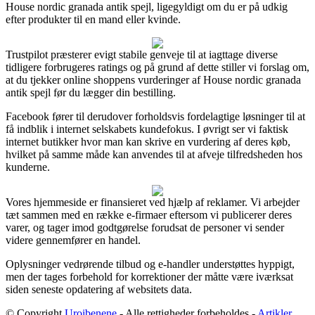
House nordic granada antik spejl, ligegyldigt om du er på udkig
efter produkter til en mand eller kvinde.
Trustpilot præsterer evigt stabile genveje til at iagttage diverse
tidligere forbrugeres ratings og på grund af dette stiller vi forslag om,
at du tjekker online shoppens vurderinger af House nordic granada
antik spejl før du lægger din bestilling.
Facebook fører til derudover forholdsvis fordelagtige løsninger til at
få indblik i internet selskabets kundefokus. I øvrigt ser vi faktisk
internet butikker hvor man kan skrive en vurdering af deres køb,
hvilket på samme måde kan anvendes til at afveje tilfredsheden hos
kunderne.
Vores hjemmeside er finansieret ved hjælp af reklamer. Vi arbejder
tæt sammen med en række e-firmaer eftersom vi publicerer deres
varer, og tager imod godtgørelse forudsat de personer vi sender
videre gennemfører en handel.
Oplysninger vedrørende tilbud og e-handler understøttes hyppigt,
men der tages forbehold for korrektioner der måtte være iværksat
siden seneste opdatering af websitets data.
© Copyright
Uroibenene
- Alle rettigheder forbeholdes -
Artikler