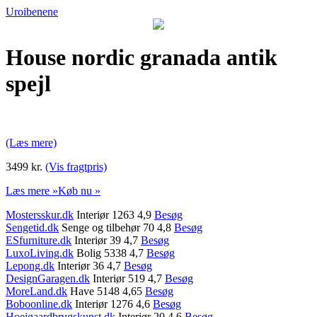
Uroibenene
House nordic granada antik
spejl
(Læs mere)
3499 kr.
(Vis fragtpris)
Læs mere »
Køb nu »
Mostersskur.dk
Interiør 1263 4,9
Besøg
Sengetid.dk
Senge og tilbehør 70 4,8
Besøg
ESfurniture.dk
Interiør 39 4,7
Besøg
LuxoLiving.dk
Bolig 5338 4,7
Besøg
Lepong.dk
Interiør 36 4,7
Besøg
DesignGaragen.dk
Interiør 519 4,7
Besøg
MoreLand.dk
Have 5148 4,65
Besøg
Boboonline.dk
Interiør 1276 4,6
Besøg
Hoejgaardbrugskunst.dk
Interiør 20 4,6
Besøg