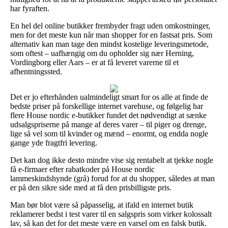
har fyraften.
En hel del online butikker frembyder fragt uden omkostninger,
men for det meste kun når man shopper for en fastsat pris. Som
alternativ kan man tage den mindst kostelige leveringsmetode,
som oftest – uafhængig om du opholder sig nær Herning,
Vordingborg eller Aars – er at få leveret varerne til et
afhentningssted.
Det er jo efterhånden ualmindeligt smart for os alle at finde de
bedste priser på forskellige internet varehuse, og følgelig har
flere House nordic e-butikker fundet det nødvendigt at sænke
udsalgspriserne på mange af deres varer – til piger og drenge,
lige så vel som til kvinder og mænd – enormt, og endda nogle
gange yde fragtfri levering.
Det kan dog ikke desto mindre vise sig rentabelt at tjekke nogle
få e-firmaer efter rabatkoder på House nordic
lammeskindshynde (grå) forud for at du shopper, således at man
er på den sikre side med at få den prisbilligste pris.
Man bør blot være så påpasselig, at ifald en internet butik
reklamerer bedst i test varer til en salgspris som virker kolossalt
lav, så kan det for det meste være en varsel om en falsk butik.