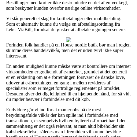
Bestillinger med kort er ikke desto mindre en del af en vedtægt,
som beskytter kunden overfor uærlige online virksomheder.
Vi slår generelt et slag for kortbetalinger eller mobilbetaling.
Som et alternativ kunne du vælge en afbetalingsordning fra
f.eks. ViaBill, forudsat du ønsker at afbetale regningen senere.
Forinden folk handler på en House nordic butik bør man i reglen
skimme deres handelsvilkår, men det er uden tvivl ikke super
interessant.
En anden mulighed kunne måske være at kontrollere om internet
virksomheden er godkendt af e-mærket, grundet at det generelt
er en erklæring om at e-forretningen forsvarer de danske love,
udover at e-forretningen en gang i mellem revideres af
specialister som er meget fortrolige reglementet på området.
Desuden giver det dig lejlighed til en hjælpende hånd, for så vidt
du møder besvær i forbindelse med dit køb.
Endvidere går vi ind for at man er obs på de mest
betydningsfulde vilkår der kan spille ind i forbindelse med
transaktionen, eksempelvis hvilken bytteret e-firmaet har. I den
sammenhæng er det også relevant, at man altid bibeholder sin
købsbekræftelse, således man i fremtiden vil kunne bevidne