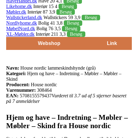
HaveHandel.dk
Have 20 4,1
Besøg
Likehome.dk
Interiør 15 4
Besøg
Møbler.dk
Interiør 87 3,9
Besøg
Wallstickerland.dk
Wallstickers 59 3,9
Besøg
Nordlyhome.dk
Bolig 41 3,8
Besøg
MøbelNord.dk
Bolig 76 3,5
Besøg
XL-Møbler.dk
Interiør 211 3,3
Besøg
Webshop
Link
Navn:
House nordic lammeskindshynde (grå)
Kategori:
Hjem og have – Indretning – Møbler – Møbler –
Skind
Producent:
House nordic
Varenummer:
308464
EAN:
5708155579437
Vurderet til 3.7 ud af 5 stjerner baseret
på 7 anmeldelser
Hjem og have – Indretning – Møbler –
Møbler – Skind fra House nordic