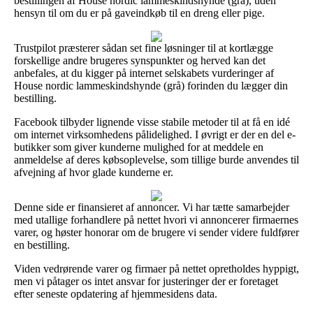
bestillingen af House nordic lammeskindshynde (grå), uden
hensyn til om du er på gaveindkøb til en dreng eller pige.
Trustpilot præsterer sådan set fine løsninger til at kortlægge
forskellige andre brugeres synspunkter og herved kan det
anbefales, at du kigger på internet selskabets vurderinger af
House nordic lammeskindshynde (grå) forinden du lægger din
bestilling.
Facebook tilbyder lignende visse stabile metoder til at få en idé
om internet virksomhedens pålidelighed. I øvrigt er der en del e-
butikker som giver kunderne mulighed for at meddele en
anmeldelse af deres købsoplevelse, som tillige burde anvendes til
afvejning af hvor glade kunderne er.
Denne side er finansieret af annoncer. Vi har tætte samarbejder
med utallige forhandlere på nettet hvori vi annoncerer firmaernes
varer, og høster honorar om de brugere vi sender videre fuldfører
en bestilling.
Viden vedrørende varer og firmaer på nettet opretholdes hyppigt,
men vi påtager os intet ansvar for justeringer der er foretaget
efter seneste opdatering af hjemmesidens data.