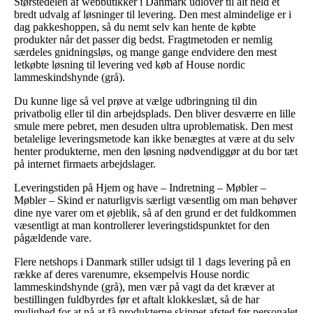
Størstedelen af webbutikker i Danmark udlover til alt held et
bredt udvalg af løsninger til levering. Den mest almindelige er i
dag pakkeshoppen, så du nemt selv kan hente de købte
produkter når det passer dig bedst. Fragtmetoden er nemlig
særdeles gnidningsløs, og mange gange endvidere den mest
letkøbte løsning til levering ved køb af House nordic
lammeskindshynde (grå).
Du kunne lige så vel prøve at vælge udbringning til din
privatbolig eller til din arbejdsplads. Den bliver desværre en lille
smule mere pebret, men desuden ultra uproblematisk. Den mest
betalelige leveringsmetode kan ikke benægtes at være at du selv
henter produkterne, men den løsning nødvendiggør at du bor tæt
på internet firmaets arbejdslager.
Leveringstiden på Hjem og have – Indretning – Møbler –
Møbler – Skind er naturligvis særligt væsentlig om man behøver
dine nye varer om et øjeblik, så af den grund er det fuldkommen
væsentligt at man kontrollerer leveringstidspunktet for den
pågældende vare.
Flere netshops i Danmark stiller udsigt til 1 dags levering på en
række af deres varenumre, eksempelvis House nordic
lammeskindshynde (grå), men vær på vagt da det kræver at
bestillingen fuldbyrdes før et aftalt klokkeslæt, så de har
mulighed for at nå at få produkterne skippet afsted før personalet