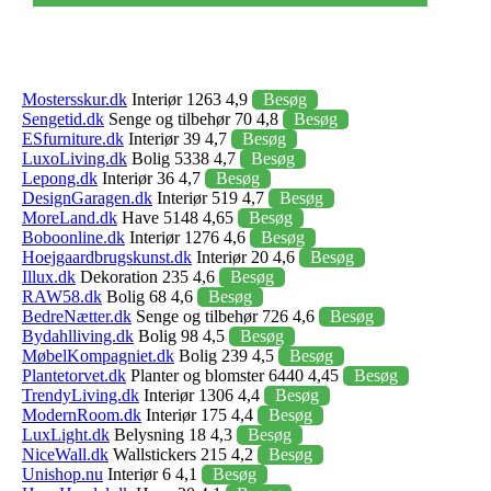
Mostersskur.dk
Interiør 1263 4,9
Besøg
Sengetid.dk
Senge og tilbehør 70 4,8
Besøg
ESfurniture.dk
Interiør 39 4,7
Besøg
LuxoLiving.dk
Bolig 5338 4,7
Besøg
Lepong.dk
Interiør 36 4,7
Besøg
DesignGaragen.dk
Interiør 519 4,7
Besøg
MoreLand.dk
Have 5148 4,65
Besøg
Boboonline.dk
Interiør 1276 4,6
Besøg
Hoejgaardbrugskunst.dk
Interiør 20 4,6
Besøg
Illux.dk
Dekoration 235 4,6
Besøg
RAW58.dk
Bolig 68 4,6
Besøg
BedreNætter.dk
Senge og tilbehør 726 4,6
Besøg
Bydahlliving.dk
Bolig 98 4,5
Besøg
MøbelKompagniet.dk
Bolig 239 4,5
Besøg
Plantetorvet.dk
Planter og blomster 6440 4,45
Besøg
TrendyLiving.dk
Interiør 1306 4,4
Besøg
ModernRoom.dk
Interiør 175 4,4
Besøg
LuxLight.dk
Belysning 18 4,3
Besøg
NiceWall.dk
Wallstickers 215 4,2
Besøg
Unishop.nu
Interiør 6 4,1
Besøg