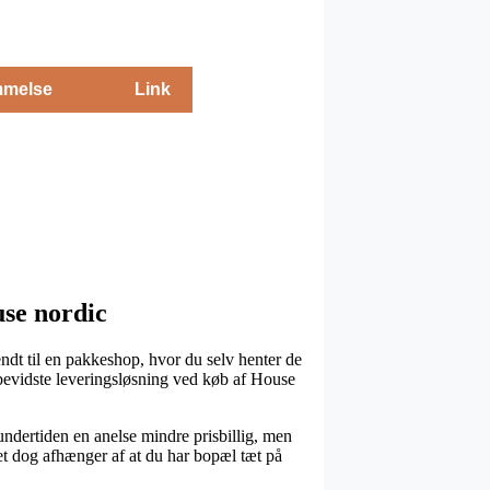
melse
Link
use nordic
endt til en pakkeshop, hvor du selv henter de
sbevidste leveringsløsning ved køb af House
r undertiden en anelse mindre prisbillig, men
ket dog afhænger af at du har bopæl tæt på