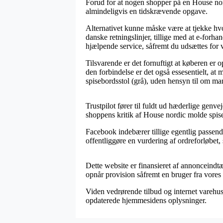
Forud for at nogen shopper på en House nor
almindeligvis en tidskrævende opgave.
Alternativet kunne måske være at tjekke hvor
danske retningslinjer, tillige med at e-forh
hjælpende service, såfremt du udsættes for 
Tilsvarende er det fornuftigt at køberen er
den forbindelse er det også essesentielt, a
spisebordsstol (grå), uden hensyn til om man
Trustpilot fører til fuldt ud hæderlige genv
shoppens kritik af House nordic molde spise
Facebook indebærer tillige egentlig passend
offentliggøre en vurdering af ordreforløbet
Dette website er finansieret af annonceindt
opnår provision såfremt en bruger fra vores
Viden vedrørende tilbud og internet varehus
opdaterede hjemmesidens oplysninger.