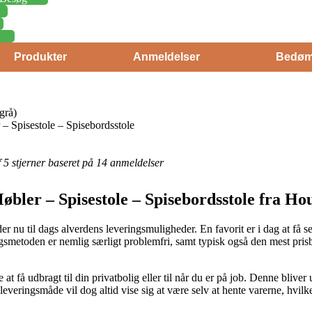
Produkter
Anmeldelser
Bedøm
grå)
– Spisestole – Spisebordsstole
af 5 stjerner baseret på 14 anmeldelser
bler – Spisestole – Spisebordsstole fra Ho
der nu til dags alverdens leveringsmuligheder. En favorit er i dag at få s
ingsmetoden er nemlig særligt problemfri, samt typisk også den mest pri
e at få udbragt til din privatbolig eller til når du er på job. Denne blive
leveringsmåde vil dog altid vise sig at være selv at hente varerne, hvil