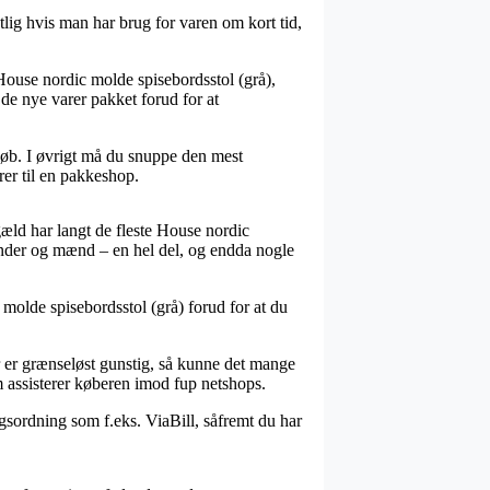
lig hvis man har brug for varen om kort tid,
 House nordic molde spisebordsstol (grå),
 de nye varer pakket forud for at
eløb. I øvrigt må du snuppe den mest
rer til en pakkeshop.
engæld har langt de fleste House nordic
kvinder og mænd – en hel del, og endda nogle
 molde spisebordsstol (grå) forud for at du
r er grænseløst gunstig, så kunne det mange
m assisterer køberen imod fup netshops.
agsordning som f.eks. ViaBill, såfremt du har