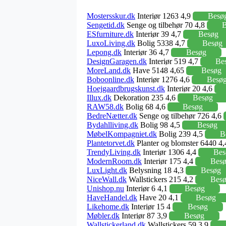
Mostersskur.dk
Interiør 1263 4,9
Besø
Sengetid.dk
Senge og tilbehør 70 4,8
B
ESfurniture.dk
Interiør 39 4,7
Besøg
LuxoLiving.dk
Bolig 5338 4,7
Besøg
Lepong.dk
Interiør 36 4,7
Besøg
DesignGaragen.dk
Interiør 519 4,7
Be
MoreLand.dk
Have 5148 4,65
Besøg
Boboonline.dk
Interiør 1276 4,6
Besø
Hoejgaardbrugskunst.dk
Interiør 20 4,6
Illux.dk
Dekoration 235 4,6
Besøg
RAW58.dk
Bolig 68 4,6
Besøg
BedreNætter.dk
Senge og tilbehør 726 4,6
Bydahlliving.dk
Bolig 98 4,5
Besøg
MøbelKompagniet.dk
Bolig 239 4,5
B
Plantetorvet.dk
Planter og blomster 6440 4
TrendyLiving.dk
Interiør 1306 4,4
Bes
ModernRoom.dk
Interiør 175 4,4
Bes
LuxLight.dk
Belysning 18 4,3
Besøg
NiceWall.dk
Wallstickers 215 4,2
Bes
Unishop.nu
Interiør 6 4,1
Besøg
HaveHandel.dk
Have 20 4,1
Besøg
Likehome.dk
Interiør 15 4
Besøg
Møbler.dk
Interiør 87 3,9
Besøg
Wallstickerland.dk
Wallstickers 59 3,9