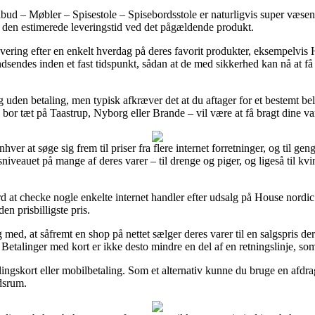
ud – Møbler – Spisestole – Spisebordsstole er naturligvis super væsent
er den estimerede leveringstid ved det pågældende produkt.
levering efter en enkelt hverdag på deres favorit produkter, eksempelvis
indsendes inden et fast tidspunkt, sådan at de med sikkerhed kan nå at få
ng uden betaling, men typisk afkræver det at du aftager for et bestemt b
u bor tæt på Taastrup, Nyborg eller Brande – vil være at få bragt dine va
hver at søge sig frem til priser fra flere internet forretninger, og til g
isniveauet på mange af deres varer – til drenge og piger, og ligeså til 
rd at checke nogle enkelte internet handler efter udsalg på House nordic
en prisbilligste pris.
ed, at såfremt en shop på nettet sælger deres varer til en salgspris de
 Betalinger med kort er ikke desto mindre en del af en retningslinje, so
alingskort eller mobilbetaling. Som et alternativ kunne du bruge en afdr
idsrum.