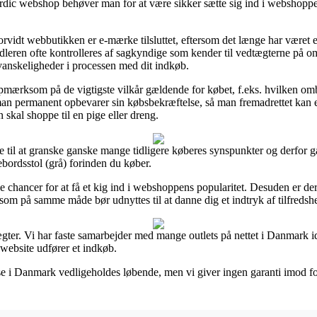
dic webshop behøver man for at være sikker sætte sig ind i webshoppens
vidt webbutikken er e-mærke tilsluttet, eftersom det længe har været et 
andleren ofte kontrolleres af sagkyndige som kender til vedtægterne på o
vanskeligheder i processen med dit indkøb.
 opmærksom på de vigtigste vilkår gældende for købet, f.eks. hvilken om
t man permanent opbevarer sin købsbekræftelse, så man fremadrettet kan
 skal shoppe til en pige eller dreng.
eje til at granske ganske mange tidligere køberes synspunkter og derfor g
bordsstol (grå) forinden du køber.
e chancer for at få et kig ind i webshoppens popularitet. Desuden er de
, som på samme måde bør udnyttes til at danne dig et indtryk af tilfreds
ægter. Vi har faste samarbejder med mange outlets på nettet i Danmark i
 website udfører et indkøb.
e i Danmark vedligeholdes løbende, men vi giver ingen garanti imod for