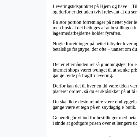
Leveringstidspunktet på Hjem og have – Tilb
og derfor er det uden tvivl relevant at du s
En stor portion forretninger på nettet yder 
men husk at det betinges af at bestillingen 
lagermedarbejderne holder fyraften.
Nogle forretninger på nettet tilbyder leveri
betalelige fragttype, der ofte – uanset om d
Det er efterhånden ret så gnidningsløst for en
internet shops været tvunget til at sænke pr
gange byde på fragtfri levering.
Derfor kan det til hver en tid være tiden væ
placerer ordren, så du er skråsikker på at få d
Du skal ikke desto mindre være omhyggelig m
gange være et tegn på en snydagtig e-butik.
Generelt går vi ind for bestillinger med bet
i sinde at godtgøre prisen over et længere t