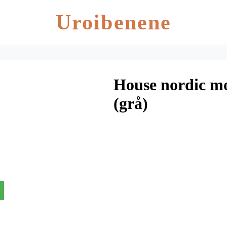
Uroibenene
House nordic mo
(grå)