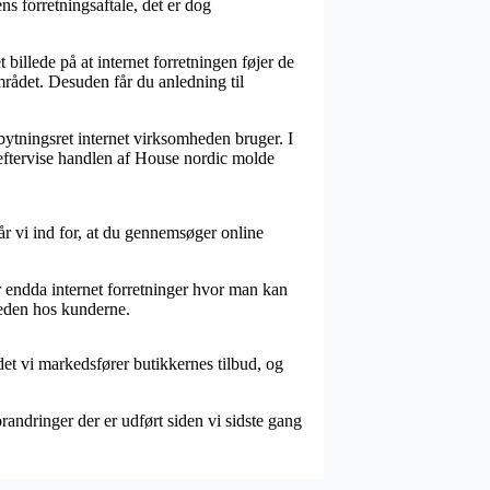
 forretningsaftale, det er dog
billede på at internet forretningen føjer de
mrådet. Desuden får du anledning til
bytningsret internet virksomheden bruger. I
 eftervise handlen af House nordic molde
år vi ind for, at du gennemsøger online
r endda internet forretninger hvor man kan
heden hos kunderne.
det vi markedsfører butikkernes tilbud, og
andringer der er udført siden vi sidste gang