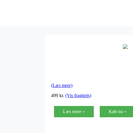
(Læs mere)
499 kr.
(Vis fragtpris)
Læs mere »
Køb nu »