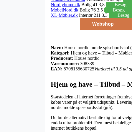
Nordlyhome.dk
Bolig 41 3,8
Besøg
MøbelNord.dk
Bolig 76 3,5
Besøg
XL-Møbler.dk
Interiør 211 3,3
Besøg
Webshop
Navn:
House nordic molde spisebordsstol (
Kategori:
Hjem og have – Tilbud – Møbler 
Producent:
House nordic
Varenummer:
308339
EAN:
5708155630725
Vurderet til 3.5 ud 
Hjem og have – Tilbud – Mø
Størstedelen af internet forretninger fremby
købte varer på et valgfrit tidspunkt. Lever
nordic molde spisebordsstol (grå).
Du burde alternativt beslutte dig for at vælg
endda ultra problemfri. Den mest betalelige 
internet butikkens bopæl.